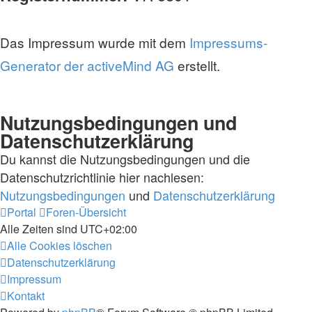
Das Impressum wurde mit dem
Impressums-
Generator der activeMind AG
erstellt.
Nutzungsbedingungen und
Datenschutzerklärung
Du kannst die Nutzungsbedingungen und die
Datenschutzrichtlinie hier nachlesen:
Nutzungsbedingungen
und
Datenschutzerklärung
Portal
Foren-Übersicht
Alle Zeiten sind
UTC+02:00
Alle Cookies löschen
Datenschutzerklärung
Impressum
Kontakt