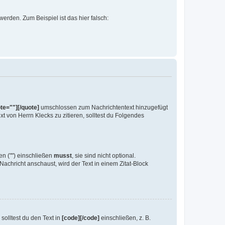
werden. Zum Beispiel ist das hier falsch:
te=""][/quote]
umschlossen zum Nachrichtentext hinzugefügt
t von Herrn Klecks zu zitieren, solltest du Folgendes
en ("") einschließen
musst
, sie sind nicht optional.
achricht anschaust, wird der Text in einem Zitat-Block
olltest du den Text in
[code][/code]
einschließen, z. B.