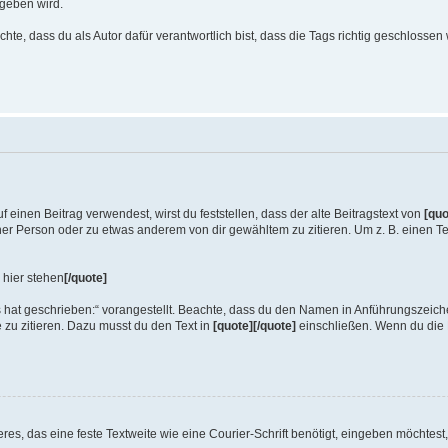
eben wird.
chte, dass du als Autor dafür verantwortlich bist, dass die Tags richtig geschlossen 
f einen Beitrag verwendest, wirst du feststellen, dass der alte Beitragstext von
[quo
ner Person oder zu etwas anderem von dir gewähltem zu zitieren. Um z. B. einen Tex
 hier stehen
[/quote]
 hat geschrieben:“ vorangestellt. Beachte, dass du den Namen in Anführungszeich
 zu zitieren. Dazu musst du den Text in
[quote][/quote]
einschließen. Wenn du die N
das eine feste Textweite wie eine Courier-Schrift benötigt, eingeben möchtest, s