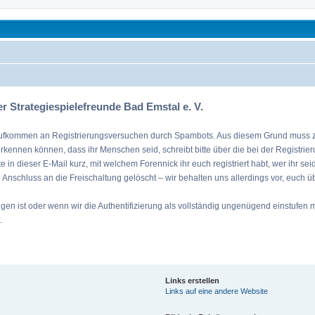
.V.
mehr
r Strategiespielefreunde Bad Emstal e. V.
tes Aufkommen an Registrierungsversuchen durch Spambots. Aus diesem Grund muss zur
erkennen können, dass ihr Menschen seid, schreibt bitte über die bei der Registri
tte in dieser E-Mail kurz, mit welchem Forennick ihr euch registriert habt, wer ihr s
in Anschluss an die Freischaltung gelöscht – wir behalten uns allerdings vor, euch ü
 ist oder wenn wir die Authentifizierung als vollständig ungenügend einstufen müs
.
Links erstellen
Links auf eine andere Website