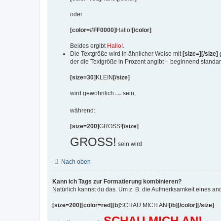
oder
[color=#FF0000]
Hallo!
[/color]
Beides ergibt
Hallo!
.
Die Textgröße wird in ähnlicher Weise mit
[size=][/size]
g
der die Textgröße in Prozent angibt – beginnend standar
[size=30]
KLEIN
[/size]
wird gewöhnlich
sein,
KLEIN
während:
[size=200]
GROSS!
[/size]
GROSS!
sein wird
Nach oben
Kann ich Tags zur Formatierung kombinieren?
Natürlich kannst du das. Um z. B. die Aufmerksamkeit eines an
[size=200][color=red][b]
SCHAU MICH AN!
[/b][/color][/size]
SCHAU MICH AN!