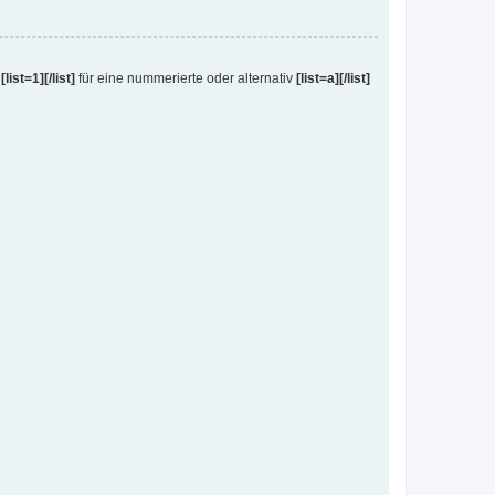
e
[list=1][/list]
für eine nummerierte oder alternativ
[list=a][/list]