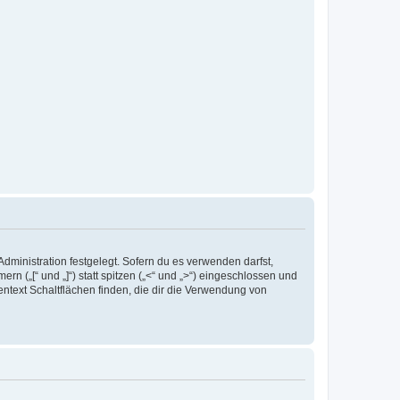
inistration festgelegt. Sofern du es verwenden darfst,
 („[“ und „]“) statt spitzen („<“ und „>“) eingeschlossen und
ntext Schaltflächen finden, die dir die Verwendung von