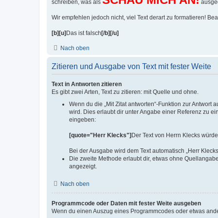
schreiben, was als
ausgeg
Wir empfehlen jedoch nicht, viel Text derart zu formatieren! Bea
[b][u]
Das ist falsch
[/b][/u]
Nach oben
Zitieren und Ausgabe von Text mit fester Weite
Text in Antworten zitieren
Es gibt zwei Arten, Text zu zitieren: mit Quelle und ohne.
Wenn du die „Mit Zitat antworten“-Funktion zur Antwort au
wird. Dies erlaubt dir unter Angabe einer Referenz zu ei
eingeben:
[quote="Herr Klecks"]
Der Text von Herrn Klecks würde
Bei der Ausgabe wird dem Text automatisch „Herr Klecks
Die zweite Methode erlaubt dir, etwas ohne Quellangabe
angezeigt.
Nach oben
Programmcode oder Daten mit fester Weite ausgeben
Wenn du einen Auszug eines Programmcodes oder etwas anderes, 