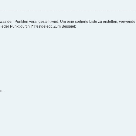
en, was den Punkten vorangestellt wird. Um eine sortierte Liste zu erstellen, verwend
d jeder Punkt durch
[*]
festgelegt. Zum Beispiel:
en: