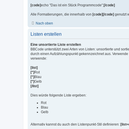
[code]
echo "Das ist ein Stück Programmcode";
[/code]
Alle Formatierungen, die innerhalb von
[code][/code]
genutzt w
Nach oben
Listen erstellen
Eine unsortierte Liste erstellen
BBCode unterstützt zwei Arten von Listen: unsortierte und sort
durch einen Aufzählungspunkt gekennzeichnet aus. Verwende
verwende:
[list]
[*]
Rot
[*]
Blau
[*]
Gelb
[/list]
Dies würde folgende Liste ergeben:
Rot
Blau
Gelb
Alternativ kannst du auch den Listenpunkt-Stil definieren:
[list=