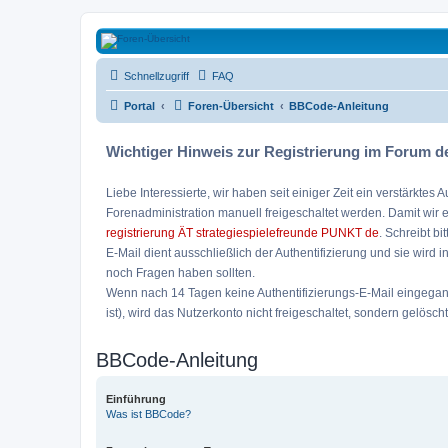
Strategiespielefreunde Bad Emstal e
Schnellzugriff
FAQ
Das Forum der Strategiespielefreunde Bad Emstal e.V. - Tabletop und 
Portal
Foren-Übersicht
BBCode-Anleitung
Wichtiger Hinweis zur Registrierung im Forum de
Liebe Interessierte, wir haben seit einiger Zeit ein verstärk
Forenadministration manuell freigeschaltet werden. Damit wir 
registrierung ÄT strategiespielefreunde PUNKT de
. Schreibt bi
E-Mail dient ausschließlich der Authentifizierung und sie wird 
noch Fragen haben sollten.
Wenn nach 14 Tagen keine Authentifizierungs-E-Mail eingegangen
ist), wird das Nutzerkonto nicht freigeschaltet, sondern gelöscht
BBCode-Anleitung
Einführung
Was ist BBCode?