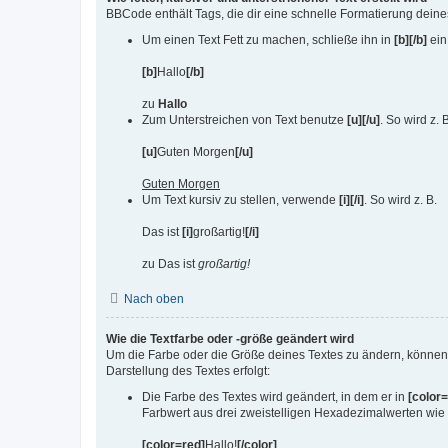
BBCode enthält Tags, die dir eine schnelle Formatierung dein
Um einen Text Fett zu machen, schließe ihn in
[b][/b]
ein.
[b]
Hallo
[/b]
zu
Hallo
Zum Unterstreichen von Text benutze
[u][/u]
. So wird z. 
[u]
Guten Morgen
[/u]
Guten Morgen
Um Text kursiv zu stellen, verwende
[i][/i]
. So wird z. B.
Das ist
[i]
großartig!
[/i]
zu Das ist
großartig!
Nach oben
Wie die Textfarbe oder -größe geändert wird
Um die Farbe oder die Größe deines Textes zu ändern, können 
Darstellung des Textes erfolgt:
Die Farbe des Textes wird geändert, in dem er in
[color=
Farbwert aus drei zweistelligen Hexadezimalwerten wie
[color=red]
Hallo!
[/color]