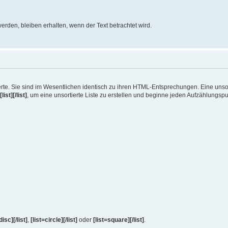
erden, bleiben erhalten, wenn der Text betrachtet wird.
ierte. Sie sind im Wesentlichen identisch zu ihren HTML-Entsprechungen. Eine unsort
[list][/list]
, um eine unsortierte Liste zu erstellen und beginne jeden Aufzählungsp
disc][/list]
,
[list=circle][/list]
oder
[list=square][/list]
.