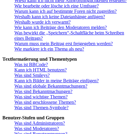
Wieso kann ich nicht mehr Antwortmöglichkeiten erstellen?
Wie bearbeite oder lösche ich eine Umfrage?
Warum kann ich auf bestimmte Foren nicht zugreifen?
Weshalb kann ich keine Dateianhänge anfügen?
Weshalb wurde ich verwarnt?
Wie kann ich Beiträge den Moderatoren melden?
Was bewirkt die „Speichern“-Schaltfläche beim Schreiben
eines Beitrags?
Warum muss mein Beitrag erst freigegeben werden?
Wie markiere ich ein Thema als neu?
Textformatierung und Thementypen
Was ist BBCode?
Kann ich HTML benutzen?
Was sind Smileys?
Kann ich Bilder in meine Beiträge einfügen?
Was sind globale Bekanntmachungen?
Was sind Bekanntmachungen?
Was sind wichtige Themen?
Was sind geschlossene Themen?
Was sind Themen-Symbole?
Benutzer-Stufen und Gruppen
Was sind Administratoren?
Was sind Moderatoren?
Was sind Benutzergruppen?