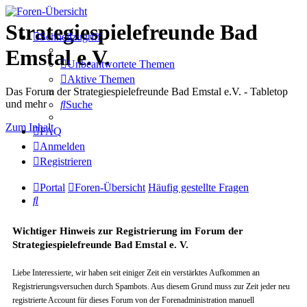
Strategiespielefreunde Bad
Schnellzugriff
Emstal e.V.
Unbeantwortete Themen
Aktive Themen
Das Forum der Strategiespielefreunde Bad Emstal e.V. - Tabletop
und mehr
Suche
Zum Inhalt
FAQ
Anmelden
Registrieren
Portal
Foren-Übersicht
Häufig gestellte Fragen
Suche
Wichtiger Hinweis zur Registrierung im Forum der
Strategiespielefreunde Bad Emstal e. V.
Liebe Interessierte, wir haben seit einiger Zeit ein verstärktes Aufkommen an
Registrierungsversuchen durch Spambots. Aus diesem Grund muss zur Zeit jeder neu
registrierte Account für dieses Forum von der Forenadministration manuell