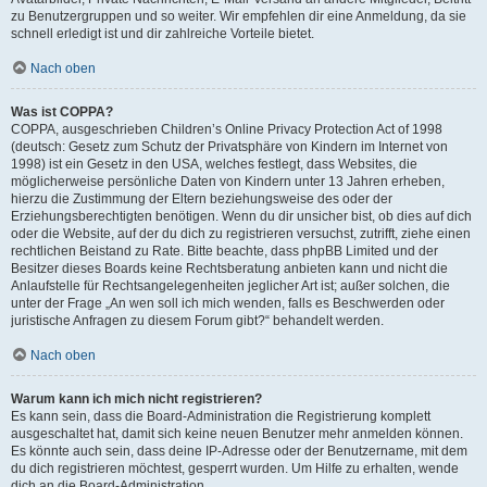
zu Benutzergruppen und so weiter. Wir empfehlen dir eine Anmeldung, da sie
schnell erledigt ist und dir zahlreiche Vorteile bietet.
Nach oben
Was ist COPPA?
COPPA, ausgeschrieben Children’s Online Privacy Protection Act of 1998
(deutsch: Gesetz zum Schutz der Privatsphäre von Kindern im Internet von
1998) ist ein Gesetz in den USA, welches festlegt, dass Websites, die
möglicherweise persönliche Daten von Kindern unter 13 Jahren erheben,
hierzu die Zustimmung der Eltern beziehungsweise des oder der
Erziehungsberechtigten benötigen. Wenn du dir unsicher bist, ob dies auf dich
oder die Website, auf der du dich zu registrieren versuchst, zutrifft, ziehe einen
rechtlichen Beistand zu Rate. Bitte beachte, dass phpBB Limited und der
Besitzer dieses Boards keine Rechtsberatung anbieten kann und nicht die
Anlaufstelle für Rechtsangelegenheiten jeglicher Art ist; außer solchen, die
unter der Frage „An wen soll ich mich wenden, falls es Beschwerden oder
juristische Anfragen zu diesem Forum gibt?“ behandelt werden.
Nach oben
Warum kann ich mich nicht registrieren?
Es kann sein, dass die Board-Administration die Registrierung komplett
ausgeschaltet hat, damit sich keine neuen Benutzer mehr anmelden können.
Es könnte auch sein, dass deine IP-Adresse oder der Benutzername, mit dem
du dich registrieren möchtest, gesperrt wurden. Um Hilfe zu erhalten, wende
dich an die Board-Administration.