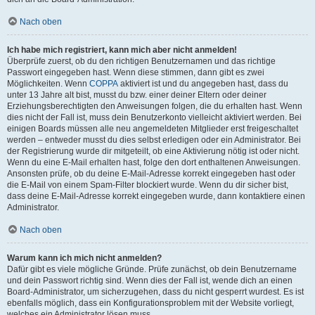
Nach oben
Ich habe mich registriert, kann mich aber nicht anmelden!
Überprüfe zuerst, ob du den richtigen Benutzernamen und das richtige
Passwort eingegeben hast. Wenn diese stimmen, dann gibt es zwei
Möglichkeiten. Wenn
COPPA
aktiviert ist und du angegeben hast, dass du
unter 13 Jahre alt bist, musst du bzw. einer deiner Eltern oder deiner
Erziehungsberechtigten den Anweisungen folgen, die du erhalten hast. Wenn
dies nicht der Fall ist, muss dein Benutzerkonto vielleicht aktiviert werden. Bei
einigen Boards müssen alle neu angemeldeten Mitglieder erst freigeschaltet
werden – entweder musst du dies selbst erledigen oder ein Administrator. Bei
der Registrierung wurde dir mitgeteilt, ob eine Aktivierung nötig ist oder nicht.
Wenn du eine E-Mail erhalten hast, folge den dort enthaltenen Anweisungen.
Ansonsten prüfe, ob du deine E-Mail-Adresse korrekt eingegeben hast oder
die E-Mail von einem Spam-Filter blockiert wurde. Wenn du dir sicher bist,
dass deine E-Mail-Adresse korrekt eingegeben wurde, dann kontaktiere einen
Administrator.
Nach oben
Warum kann ich mich nicht anmelden?
Dafür gibt es viele mögliche Gründe. Prüfe zunächst, ob dein Benutzername
und dein Passwort richtig sind. Wenn dies der Fall ist, wende dich an einen
Board-Administrator, um sicherzugehen, dass du nicht gesperrt wurdest. Es ist
ebenfalls möglich, dass ein Konfigurationsproblem mit der Website vorliegt,
welches ein Administrator lösen muss.