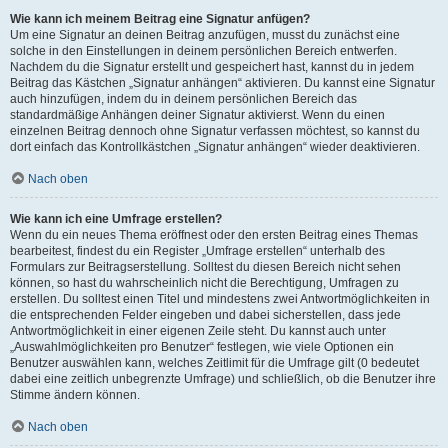
Wie kann ich meinem Beitrag eine Signatur anfügen?
Um eine Signatur an deinen Beitrag anzufügen, musst du zunächst eine
solche in den Einstellungen in deinem persönlichen Bereich entwerfen.
Nachdem du die Signatur erstellt und gespeichert hast, kannst du in jedem
Beitrag das Kästchen „Signatur anhängen“ aktivieren. Du kannst eine Signatur
auch hinzufügen, indem du in deinem persönlichen Bereich das
standardmäßige Anhängen deiner Signatur aktivierst. Wenn du einen
einzelnen Beitrag dennoch ohne Signatur verfassen möchtest, so kannst du
dort einfach das Kontrollkästchen „Signatur anhängen“ wieder deaktivieren.
Nach oben
Wie kann ich eine Umfrage erstellen?
Wenn du ein neues Thema eröffnest oder den ersten Beitrag eines Themas
bearbeitest, findest du ein Register „Umfrage erstellen“ unterhalb des
Formulars zur Beitragserstellung. Solltest du diesen Bereich nicht sehen
können, so hast du wahrscheinlich nicht die Berechtigung, Umfragen zu
erstellen. Du solltest einen Titel und mindestens zwei Antwortmöglichkeiten in
die entsprechenden Felder eingeben und dabei sicherstellen, dass jede
Antwortmöglichkeit in einer eigenen Zeile steht. Du kannst auch unter
„Auswahlmöglichkeiten pro Benutzer“ festlegen, wie viele Optionen ein
Benutzer auswählen kann, welches Zeitlimit für die Umfrage gilt (0 bedeutet
dabei eine zeitlich unbegrenzte Umfrage) und schließlich, ob die Benutzer ihre
Stimme ändern können.
Nach oben