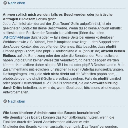
Nach oben
An wen soll ich mich wenden, falls es Beschwerden oder juristische
Anfragen zu diesem Forum gibt?
Jeder Administrator, der auf der „Das Team“-Seite aufgeführt ist, ist ein
geeigneter Kontakt für deine Beschwerde. Wenn du so keine Antwort erhältst,
solltest du den Besitzer der Domain kontaktieren (führe dazu eine
„WHOIS“-Abfrage
durch) oder — falls diese Seite bei einem kostenlosen
Webhoster wie z. B. Yahoo!, free.fr, funpic.de usw. liegt — den Support oder
den Abuse-Kontakt des betreffenden Dienstes. Bitte beachte, dass phpBB
Limited (phpBB.com) und phpBB Deutschland e. V. (phpBB.de)
absolut keinen
Einfluss
auf die Benutzung oder den oder die Benutzer der Forensoftware
haben und dafür in keiner Weise zur Verantwortung herangezogen werden
können. Kontaktiere daher nie phpBB Limited oder phpBB Deutschland e. V. in
Zusammenhang mit jeglichen juristischen Fragen (Unterlassungserklärungen,
Haftungsfragen usw.), die
sich nicht direkt
auf die Websiten phpbb.com,
phpbb.de oder die phpBB-Software selbst beziehen. Falls du phpBB Limited
oder phpBB Deutschland e. V. E-Mails schreibst, die die
Softwarenutzung
durch Dritte
betreffen, so wirst du, wenn überhaupt, höchstens eine knappe
Antwort erhalten.
Nach oben
Wie kann ich einen Administrator des Boards kontaktieren?
Alle Benutzer des Boards können das Kontaktformular nutzen, wenn die
Funktion durch die Board-Administration aktiviert wurde.
Mitglieder des Boards können zusätzlich den Link „Das Team“ verwenden.