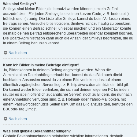
Was sind Smileys?
Smileys sind kleine Bilder, die benutzt werden können, um ein Gefühl
auszudrücken. Für jeden Smiley gibt es einen kurzen Code, z. B. bedeutet :)
fröhlich und :( traurig. Die Liste aller Smileys kannst du beim Verfassen eines
Beitrags sehen. Versuche bitte trotzdem, Smileys nicht zu häufig zu benutzen,
sie können einen Beitrag schnell unlesbar machen und ein Moderator könnte
deshalb deinen Beitrag entsprechend überarbeiten oder gar komplett löschen.
Die Board-Administration kann auch die Anzahl der Smileys begrenzen, die du
in einem Beitrag benutzen kannst.
Nach oben
Kann ich Bilder in meine Beiträge einfügen?
Ja, Bilder können in deinem Beitrag angezeigt werden. Wenn die
Administration Dateianhänge erlaubt hat, kannst du das Bild auch direkt
hochladen. Ansonsten musst du zu einem Bild verlinken, das auf einem
öffentlich zugänglichen Server liegt, z. B. http://www.domain.tld/mein-bild.gif.
Du kannst weder Bilder verlinken, die sich auf deinem eigenen PC befinden
(außer es ist ein öffentlich zugänglicher Server), noch zu Bildern, die nur nach
einer Anmeldung verfügbar sind, z. B. Hotmail- oder Yahoo-Mailboxen, mit
einem Passwort geschützte Seiten usw. Um das Bild anzuzeigen, benutze den
BBCode-Tag „[img]“.
Nach oben
Was sind globale Bekanntmachungen?
Globale Bekanntmachungen beinhalten wichtige Informationen, deshalb