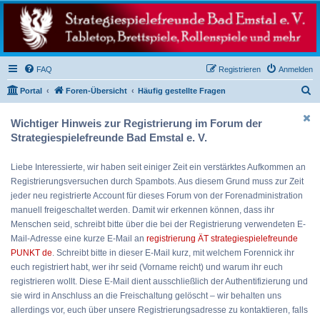
Strategiespielefreunde
Bad Emstal e.V.
Das Forum der Strategiespielefreunde Bad Emstal e.V. - Tabletop und mehr
FAQ
Registrieren
Anmelden
S
Portal
Foren-Übersicht
Häufig gestellte Fragen
u
Wichtiger Hinweis zur Registrierung im Forum der
c
Strategiespielefreunde Bad Emstal e. V.
h
e
Liebe Interessierte, wir haben seit einiger Zeit ein verstärktes Aufkommen an
Registrierungsversuchen durch Spambots. Aus diesem Grund muss zur Zeit
jeder neu registrierte Account für dieses Forum von der Forenadministration
manuell freigeschaltet werden. Damit wir erkennen können, dass ihr
Menschen seid, schreibt bitte über die bei der Registrierung verwendeten E-
Mail-Adresse eine kurze E-Mail an
registrierung ÄT strategiespielefreunde
PUNKT de
. Schreibt bitte in dieser E-Mail kurz, mit welchem Forennick ihr
euch registriert habt, wer ihr seid (Vorname reicht) und warum ihr euch
registrieren wollt. Diese E-Mail dient ausschließlich der Authentifizierung und
sie wird in Anschluss an die Freischaltung gelöscht – wir behalten uns
allerdings vor, euch über unsere Registrierungsadresse zu kontaktieren, falls