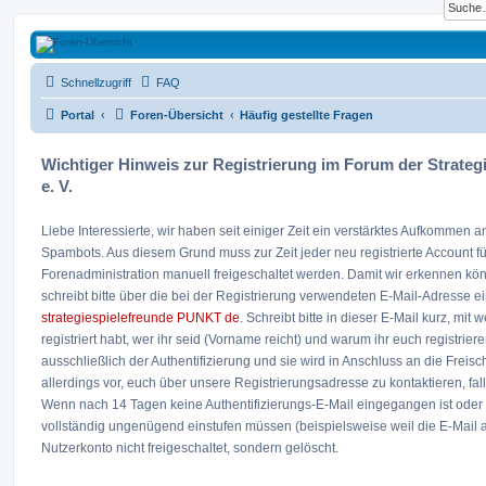
Strategiespielefreunde Bad Emstal e.V.
Schnellzugriff
FAQ
Das Forum der Strategiespielefreunde Bad Emstal e.V. - Tabletop und mehr
Portal
Foren-Übersicht
Häufig gestellte Fragen
Wichtiger Hinweis zur Registrierung im Forum der Strateg
e. V.
Liebe Interessierte, wir haben seit einiger Zeit ein verstärktes Aufkommen
Spambots. Aus diesem Grund muss zur Zeit jeder neu registrierte Account f
Forenadministration manuell freigeschaltet werden. Damit wir erkennen kö
schreibt bitte über die bei der Registrierung verwendeten E-Mail-Adresse e
strategiespielefreunde PUNKT de
. Schreibt bitte in dieser E-Mail kurz, mit
registriert habt, wer ihr seid (Vorname reicht) und warum ihr euch registriere
ausschließlich der Authentifizierung und sie wird in Anschluss an die Freis
allerdings vor, euch über unsere Registrierungsadresse zu kontaktieren, fal
Wenn nach 14 Tagen keine Authentifizierungs-E-Mail eingegangen ist oder w
vollständig ungenügend einstufen müssen (beispielsweise weil die E-Mail auf 
Nutzerkonto nicht freigeschaltet, sondern gelöscht.