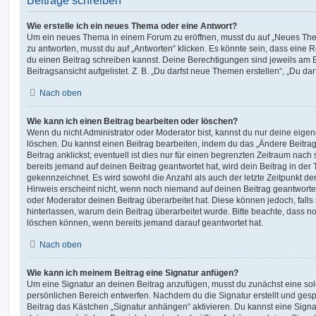
Beiträge schreiben
Wie erstelle ich ein neues Thema oder eine Antwort?
Um ein neues Thema in einem Forum zu eröffnen, musst du auf „Neues Them
zu antworten, musst du auf „Antworten“ klicken. Es könnte sein, dass eine Reg
du einen Beitrag schreiben kannst. Deine Berechtigungen sind jeweils am 
Beitragsansicht aufgelistet. Z. B. „Du darfst neue Themen erstellen“, „Du da
Nach oben
Wie kann ich einen Beitrag bearbeiten oder löschen?
Wenn du nicht Administrator oder Moderator bist, kannst du nur deine eige
löschen. Du kannst einen Beitrag bearbeiten, indem du das „Ändere Beitr
Beitrag anklickst; eventuell ist dies nur für einen begrenzten Zeitraum nac
bereits jemand auf deinen Beitrag geantwortet hat, wird dein Beitrag in der
gekennzeichnet. Es wird sowohl die Anzahl als auch der letzte Zeitpunkt d
Hinweis erscheint nicht, wenn noch niemand auf deinen Beitrag geantwortet
oder Moderator deinen Beitrag überarbeitet hat. Diese können jedoch, falls s
hinterlassen, warum dein Beitrag überarbeitet wurde. Bitte beachte, dass n
löschen können, wenn bereits jemand darauf geantwortet hat.
Nach oben
Wie kann ich meinem Beitrag eine Signatur anfügen?
Um eine Signatur an deinen Beitrag anzufügen, musst du zunächst eine sol
persönlichen Bereich entwerfen. Nachdem du die Signatur erstellt und gesp
Beitrag das Kästchen „Signatur anhängen“ aktivieren. Du kannst eine Signa