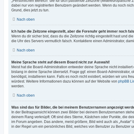
„Persönlichen Bereich“ die für dich passende Zeitzone (Mitteleuropäische Zei
dabei nur von registrierten Benutzern geändert werden. Wenn du noch nicht reg
Grund, dies jetzt zu tun.
Nach oben
Ich habe die Zeitzone eingestellt, aber die Forenuhr geht immer noch fal
Wenn du dir sicher bist, dass du die Zeitzone richtig eingestellt hast und die 
die Uhr des Servers vermutlich falsch. Kontaktiere einen Administrator, da
Nach oben
Meine Sprache steht auf diesem Board nicht zur Auswahl!
Meist hat die Board-Administration entweder deine Sprache nicht installier
bislang in deine Sprache übersetzt. Frage ggf. einen Board-Administrator, 
benötigst, installieren kann. Falls es noch nicht existiert, würden wir uns f
würdest. Weitere Informationen dazu können auf der Website von
phpBB Li
werden.
Nach oben
Was sind das für Bilder, die bei meinem Benutzernamen angezeigt werd
In der Beitragsansicht können zwei Bilder bei deinem Benutzernamen stehen.
deinem Rang verknüpft: Oft sind dies Sterne, Kästchen oder Punkte, die de
im Forum angeben. Das andere, meist größere, Bild wird auch als „Avatar“ b
in der Regel um ein persönliches Bild, welches von Benutzer zu Benutzer unt