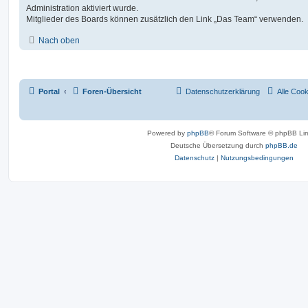
Administration aktiviert wurde.
Mitglieder des Boards können zusätzlich den Link „Das Team“ verwenden.
Nach oben
Portal
Foren-Übersicht
Datenschutzerklärung
Alle Coo
Powered by
phpBB
® Forum Software © phpBB Lim
Deutsche Übersetzung durch
phpBB.de
Datenschutz
|
Nutzungsbedingungen