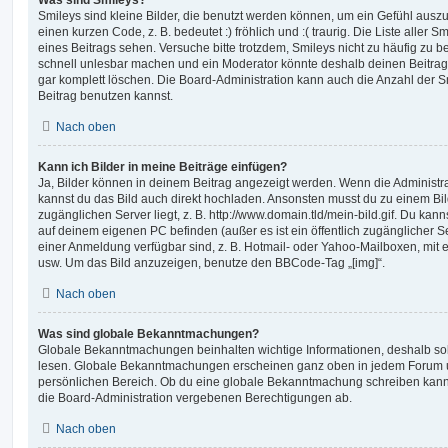
Was sind Smileys?
Smileys sind kleine Bilder, die benutzt werden können, um ein Gefühl auszu
einen kurzen Code, z. B. bedeutet :) fröhlich und :( traurig. Die Liste aller
eines Beitrags sehen. Versuche bitte trotzdem, Smileys nicht zu häufig zu 
schnell unlesbar machen und ein Moderator könnte deshalb deinen Beitrag
gar komplett löschen. Die Board-Administration kann auch die Anzahl der S
Beitrag benutzen kannst.
Nach oben
Kann ich Bilder in meine Beiträge einfügen?
Ja, Bilder können in deinem Beitrag angezeigt werden. Wenn die Administra
kannst du das Bild auch direkt hochladen. Ansonsten musst du zu einem Bild
zugänglichen Server liegt, z. B. http://www.domain.tld/mein-bild.gif. Du kann
auf deinem eigenen PC befinden (außer es ist ein öffentlich zugänglicher Se
einer Anmeldung verfügbar sind, z. B. Hotmail- oder Yahoo-Mailboxen, mit
usw. Um das Bild anzuzeigen, benutze den BBCode-Tag „[img]“.
Nach oben
Was sind globale Bekanntmachungen?
Globale Bekanntmachungen beinhalten wichtige Informationen, deshalb soll
lesen. Globale Bekanntmachungen erscheinen ganz oben in jedem Forum u
persönlichen Bereich. Ob du eine globale Bekanntmachung schreiben kanns
die Board-Administration vergebenen Berechtigungen ab.
Nach oben