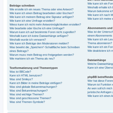
Wie kann ich ein Fo
Beiträge schreiben
Weshalb erhalte ich 
Wie erstelle ich ein neues Thema oder eine Antwort?
Warum bekomme ich b
Wie kann ich einen Beitrag bearbeiten oder löschen?
Wie kann ich nach M
Wie kann ich meinem Beitrag eine Signatur anfügen?
Wie kann ich meine 
Wie kann ich eine Umfrage erstellen?
Wieso kann ich nicht mehr Antwortmöglichkeiten erstellen?
Abonnements und 
Wie bearbeite oder lösche ich eine Umfrage?
Was ist der Untersc
Warum kann ich auf bestimmte Foren nicht zugreifen?
einem Abonnements 
Weshalb kann ich keine Dateianhänge anfügen?
Wie kann ich ein Les
Weshalb wurde ich verwarnt?
Thema abonnieren?
Wie kann ich Beiträge den Moderatoren melden?
Wie kann ich ein Fo
Was bewirkt die „Speichern“-Schaltfläche beim Schreiben
Wie deaktiviere ich
eines Beitrags?
Warum muss mein Beitrag erst freigegeben werden?
Wie markiere ich ein Thema als neu?
Dateianhänge
Welche Dateianhänge
Kann ich eine Übersi
Textformatierung und Thementypen
Was ist BBCode?
Kann ich HTML benutzen?
phpBB betreffende
Was sind Smileys?
Wer hat diese Foren
Kann ich Bilder in meine Beiträge einfügen?
Warum ist Funktion x
Was sind globale Bekanntmachungen?
An wen soll ich mic
Was sind Bekanntmachungen?
juristische Anfragen
Was sind wichtige Themen?
Wie kann ich einen A
Was sind geschlossene Themen?
Was sind Themen-Symbole?