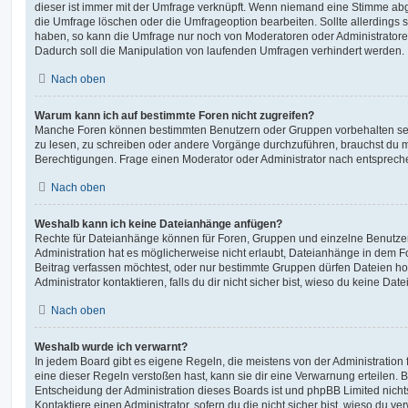
dieser ist immer mit der Umfrage verknüpft. Wenn niemand eine Stimme a
die Umfrage löschen oder die Umfrageoption bearbeiten. Sollte allerdings
haben, so kann die Umfrage nur noch von Moderatoren oder Administratore
Dadurch soll die Manipulation von laufenden Umfragen verhindert werden.
Nach oben
Warum kann ich auf bestimmte Foren nicht zugreifen?
Manche Foren können bestimmten Benutzern oder Gruppen vorbehalten sei
zu lesen, zu schreiben oder andere Vorgänge durchzuführen, brauchst du
Berechtigungen. Frage einen Moderator oder Administrator nach entsprec
Nach oben
Weshalb kann ich keine Dateianhänge anfügen?
Rechte für Dateianhänge können für Foren, Gruppen und einzelne Benutze
Administration hat es möglicherweise nicht erlaubt, Dateianhänge in dem 
Beitrag verfassen möchtest, oder nur bestimmte Gruppen dürfen Dateien h
Administrator kontaktieren, falls du dir nicht sicher bist, wieso du keine D
Nach oben
Weshalb wurde ich verwarnt?
In jedem Board gibt es eigene Regeln, die meistens von der Administratio
eine dieser Regeln verstoßen hast, kann sie dir eine Verwarnung erteilen. B
Entscheidung der Administration dieses Boards ist und phpBB Limited nichts
Kontaktiere einen Administrator, sofern du die nicht sicher bist, wieso du ve