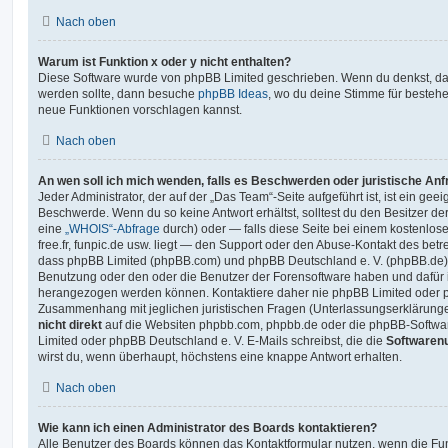
Nach oben
Warum ist Funktion x oder y nicht enthalten?
Diese Software wurde von phpBB Limited geschrieben. Wenn du denkst, das
werden sollte, dann besuche
phpBB Ideas
, wo du deine Stimme für beste
neue Funktionen vorschlagen kannst.
Nach oben
An wen soll ich mich wenden, falls es Beschwerden oder juristische An
Jeder Administrator, der auf der „Das Team“-Seite aufgeführt ist, ist ein geei
Beschwerde. Wenn du so keine Antwort erhältst, solltest du den Besitzer de
eine
„WHOIS“-Abfrage
durch) oder — falls diese Seite bei einem kostenlos
free.fr, funpic.de usw. liegt — den Support oder den Abuse-Kontakt des betr
dass phpBB Limited (phpBB.com) und phpBB Deutschland e. V. (phpBB.de
Benutzung oder den oder die Benutzer der Forensoftware haben und dafür 
herangezogen werden können. Kontaktiere daher nie phpBB Limited oder p
Zusammenhang mit jeglichen juristischen Fragen (Unterlassungserklärunge
nicht direkt
auf die Websiten phpbb.com, phpbb.de oder die phpBB-Softwar
Limited oder phpBB Deutschland e. V. E-Mails schreibst, die die
Softwarenu
wirst du, wenn überhaupt, höchstens eine knappe Antwort erhalten.
Nach oben
Wie kann ich einen Administrator des Boards kontaktieren?
Alle Benutzer des Boards können das Kontaktformular nutzen, wenn die Fun