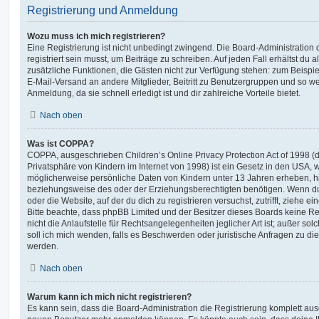
Registrierung und Anmeldung
Wozu muss ich mich registrieren?
Eine Registrierung ist nicht unbedingt zwingend. Die Board-Administration
registriert sein musst, um Beiträge zu schreiben. Auf jeden Fall erhältst du als
zusätzliche Funktionen, die Gästen nicht zur Verfügung stehen: zum Beispiel
E-Mail-Versand an andere Mitglieder, Beitritt zu Benutzergruppen und so wei
Anmeldung, da sie schnell erledigt ist und dir zahlreiche Vorteile bietet.
Nach oben
Was ist COPPA?
COPPA, ausgeschrieben Children’s Online Privacy Protection Act of 1998 (
Privatsphäre von Kindern im Internet von 1998) ist ein Gesetz in den USA, w
möglicherweise persönliche Daten von Kindern unter 13 Jahren erheben, h
beziehungsweise des oder der Erziehungsberechtigten benötigen. Wenn du di
oder die Website, auf der du dich zu registrieren versuchst, zutrifft, ziehe e
Bitte beachte, dass phpBB Limited und der Besitzer dieses Boards keine 
nicht die Anlaufstelle für Rechtsangelegenheiten jeglicher Art ist; außer so
soll ich mich wenden, falls es Beschwerden oder juristische Anfragen zu d
werden.
Nach oben
Warum kann ich mich nicht registrieren?
Es kann sein, dass die Board-Administration die Registrierung komplett ausg