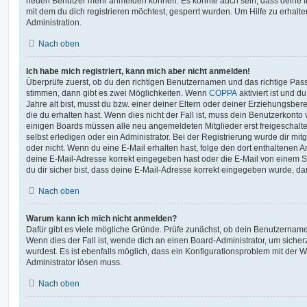
neuen Benutzer mehr anmelden können. Es könnte auch sein, dass deine 
mit dem du dich registrieren möchtest, gesperrt wurden. Um Hilfe zu erhalt
Administration.
Nach oben
Ich habe mich registriert, kann mich aber nicht anmelden!
Überprüfe zuerst, ob du den richtigen Benutzernamen und das richtige Pa
stimmen, dann gibt es zwei Möglichkeiten. Wenn
COPPA
aktiviert ist und 
Jahre alt bist, musst du bzw. einer deiner Eltern oder deiner Erziehungsbe
die du erhalten hast. Wenn dies nicht der Fall ist, muss dein Benutzerkonto v
einigen Boards müssen alle neu angemeldeten Mitglieder erst freigeschalt
selbst erledigen oder ein Administrator. Bei der Registrierung wurde dir mitget
oder nicht. Wenn du eine E-Mail erhalten hast, folge den dort enthaltenen
deine E-Mail-Adresse korrekt eingegeben hast oder die E-Mail von einem S
du dir sicher bist, dass deine E-Mail-Adresse korrekt eingegeben wurde, dan
Nach oben
Warum kann ich mich nicht anmelden?
Dafür gibt es viele mögliche Gründe. Prüfe zunächst, ob dein Benutzername 
Wenn dies der Fall ist, wende dich an einen Board-Administrator, um sicher
wurdest. Es ist ebenfalls möglich, dass ein Konfigurationsproblem mit der W
Administrator lösen muss.
Nach oben