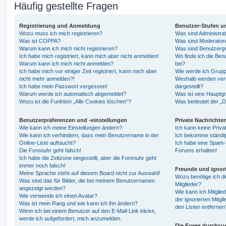
Häufig gestellte Fragen
Registrierung und Anmeldung
Benutzer-Stufen u
Wozu muss ich mich registrieren?
Was sind Administra
Was ist COPPA?
Was sind Moderator
Warum kann ich mich nicht registrieren?
Was sind Benutzerg
Ich habe mich registriert, kann mich aber nicht anmelden!
Wo finde ich die Ben
Warum kann ich mich nicht anmelden?
bei?
Ich habe mich vor einiger Zeit registriert, kann mich aber
Wie werde ich Grupp
nicht mehr anmelden?!
Weshalb werden ver
Ich habe mein Passwort vergessen!
dargestellt?
Warum werde ich automatisch abgemeldet?
Was ist eine Hauptg
Wozu ist die Funktion „Alle Cookies löschen“?
Was bedeutet der „Da
Benutzerpräferenzen und -einstellungen
Private Nachrichte
Wie kann ich meine Einstellungen ändern?
Ich kann keine Priva
Wie kann ich verhindern, dass mein Benutzername in der
Ich bekomme ständig
Online-Liste auftaucht?
Ich habe eine Spam-E
Die Forenuhr geht falsch!
Forums erhalten!
Ich habe die Zeitzone eingestellt, aber die Forenuhr geht
immer noch falsch!
Freunde und ignori
Meine Sprache steht auf diesem Board nicht zur Auswahl!
Wozu benötige ich di
Was sind das für Bilder, die bei meinem Benutzernamen
Mitglieder?
angezeigt werden?
Wie kann ich Mitglied
Wie verwende ich einen Avatar?
der ignorierten Mitg
Was ist mein Rang und wie kann ich ihn ändern?
den Listen entfernen
Wenn ich bei einem Benutzer auf den E-Mail-Link klicke,
werde ich aufgefordert, mich anzumelden.
Die Foren durchsu