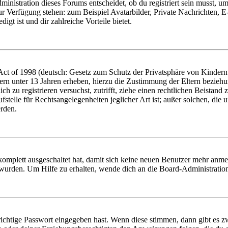
istration dieses Forums entscheidet, ob du registriert sein musst, um Be
zur Verfügung stehen: zum Beispiel Avatarbilder, Private Nachrichten, 
igt ist und dir zahlreiche Vorteile bietet.
t of 1998 (deutsch: Gesetz zum Schutz der Privatsphäre von Kindern i
ern unter 13 Jahren erheben, hierzu die Zustimmung der Eltern bezieh
dich zu registrieren versuchst, zutrifft, ziehe einen rechtlichen Beista
stelle für Rechtsangelegenheiten jeglicher Art ist; außer solchen, die
erden.
 komplett ausgeschaltet hat, damit sich keine neuen Benutzer mehr anm
 wurden. Um Hilfe zu erhalten, wende dich an die Board-Administratio
richtige Passwort eingegeben hast. Wenn diese stimmen, dann gibt es