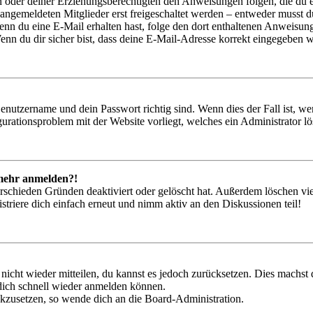
ern oder deiner Erziehungsberechtigten den Anweisungen folgen, die du e
 angemeldeten Mitglieder erst freigeschaltet werden – entweder musst du
. Wenn du eine E-Mail erhalten hast, folge den dort enthaltenen Anweis
nn du dir sicher bist, dass deine E-Mail-Adresse korrekt eingegeben w
Benutzername und dein Passwort richtig sind. Wenn dies der Fall ist, w
igurationsproblem mit der Website vorliegt, welches ein Administrator l
t mehr anmelden?!
rschieden Gründen deaktiviert oder gelöscht hat. Außerdem löschen vie
triere dich einfach erneut und nimm aktiv an den Diskussionen teil!
 nicht wieder mitteilen, du kannst es jedoch zurücksetzen. Dies machs
 dich schnell wieder anmelden können.
ückzusetzen, so wende dich an die Board-Administration.