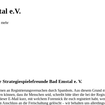
al e.V.
d mehr
Strategiespielefreunde Bad Emstal e. V.
kommen an Registrierungsversuchen durch Spambots. Aus diesem Grund mu
n können, dass ihr Menschen seid, schreibt bitte über die bei der Reg
n dieser E-Mail kurz, mit welchem Forennick ihr euch registriert habt, we
n Anschluss an die Freischaltung gelöscht – wir behalten uns allerdings