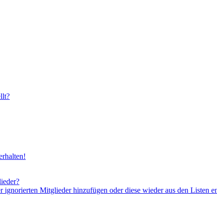
lt?
rhalten!
lieder?
er ignorierten Mitglieder hinzufügen oder diese wieder aus den Listen e