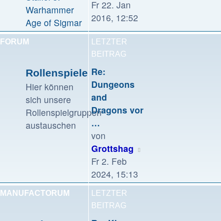
Beitrag
Fr 22. Jan
Warhammer
2016, 12:52
Age of Sigmar
FORUM
LETZTER
BEITRAG
Letzter
Re:
Rollenspiele
Beitrag
Dungeons
Hier können
and
sich unsere
Dragons vor
Rollenspielgruppen
…
austauschen
von
Neuester
Grottshag
Beitrag
Fr 2. Feb
2024, 15:13
MANUFACTORUM
LETZTER
BEITRAG