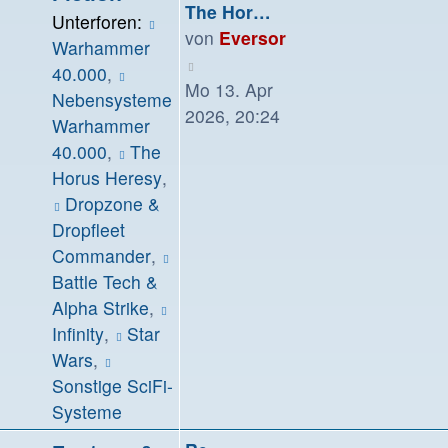
The Hor…
Unterforen:
von
Eversor
Warhammer
Neuester
40.000
,
Beitrag
Mo 13. Apr
Nebensysteme
2026, 20:24
Warhammer
40.000
,
The
Horus Heresy
,
Dropzone &
Dropfleet
Commander
,
Battle Tech &
Alpha Strike
,
Infinity
,
Star
Wars
,
Sonstige SciFi-
Systeme