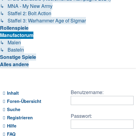
↳ MNA - My New Army
↳ Staffel 2: Bolt Action
↳ Staffel 3: Warhammer Age of Sigmar
Rollenspiele
Manufactorum
↳ Malen
↳ Basteln
Sonstige Spiele
Alles andere
MENÜ
BENUTZER-MENÜ
Benutzername:
Inhalt
Foren-Übersicht
Suche
Passwort:
Registrieren
Hilfe
FAQ