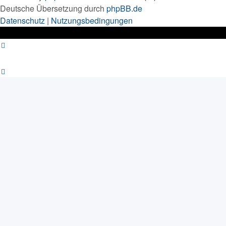
Deutsche Übersetzung durch
phpBB.de
Datenschutz
|
Nutzungsbedingungen