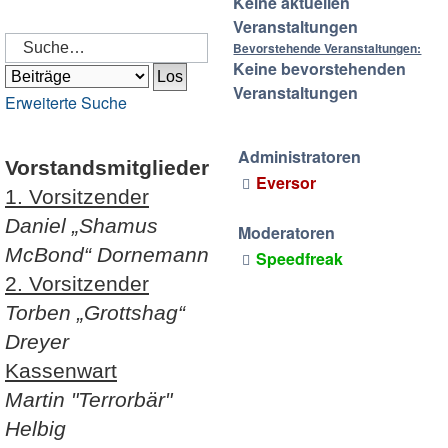
Keine aktuellen
SUCHE
Veranstaltungen
Bevorstehende Veranstaltungen:
Keine bevorstehenden
Veranstaltungen
Erweiterte Suche
DAS TEAM
VORSTAND
Administratoren
Vorstandsmitglieder
Eversor
1. Vorsitzender
Daniel „Shamus
Moderatoren
McBond“ Dornemann
Speedfreak
2. Vorsitzender
Torben „Grottshag“
Dreyer
Kassenwart
Martin "Terrorbär"
Helbig