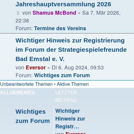
Jahreshauptversammlung 2026
von
Shamus McBond
» Sa 7. Mär 2026,
22:38
Forum:
Termine des Vereins
Wichtiger Hinweis zur Registrierung
im Forum der Strategiespielefreunde
Bad Emstal e. V.
von
Eversor
» Di 6. Aug 2024, 09:53
Forum:
Wichtiges zum Forum
Unbeantwortete Themen
•
Aktive Themen
ALLGEMEINES
LETZTER
BEITRAG
Letzter
Wichtiger
Wichtiges
Beitrag
Hinweis zur
zum Forum
Registr…
von
Eversor