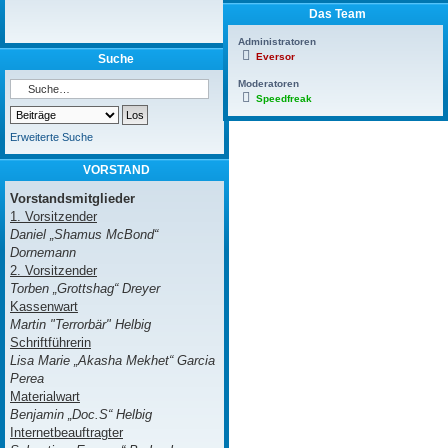
Das Team
Administratoren
Eversor
Suche
Moderatoren
Speedfreak
Erweiterte Suche
VORSTAND
Vorstandsmitglieder
1. Vorsitzender
Daniel „Shamus McBond“
Dornemann
2. Vorsitzender
Torben „Grottshag“ Dreyer
Kassenwart
Martin "Terrorbär" Helbig
Schriftführerin
Lisa Marie „Akasha Mekhet“ Garcia
Perea
Materialwart
Benjamin „Doc.S“ Helbig
Internetbeauftragter