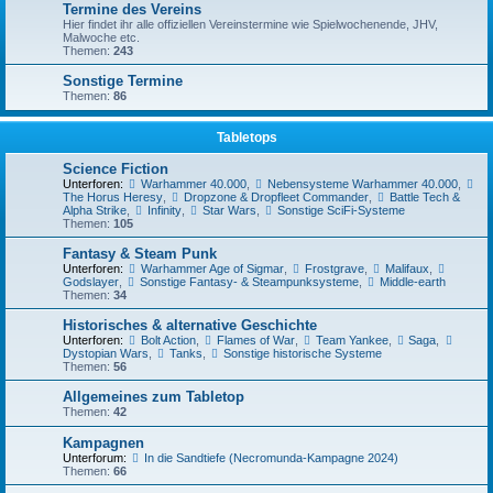
Termine des Vereins
Hier findet ihr alle offiziellen Vereinstermine wie Spielwochenende, JHV,
Malwoche etc.
Themen:
243
Sonstige Termine
Themen:
86
Tabletops
Science Fiction
Unterforen:
Warhammer 40.000
,
Nebensysteme Warhammer 40.000
,
The Horus Heresy
,
Dropzone & Dropfleet Commander
,
Battle Tech &
Alpha Strike
,
Infinity
,
Star Wars
,
Sonstige SciFi-Systeme
Themen:
105
Fantasy & Steam Punk
Unterforen:
Warhammer Age of Sigmar
,
Frostgrave
,
Malifaux
,
Godslayer
,
Sonstige Fantasy- & Steampunksysteme
,
Middle-earth
Themen:
34
Historisches & alternative Geschichte
Unterforen:
Bolt Action
,
Flames of War
,
Team Yankee
,
Saga
,
Dystopian Wars
,
Tanks
,
Sonstige historische Systeme
Themen:
56
Allgemeines zum Tabletop
Themen:
42
Kampagnen
Unterforum:
In die Sandtiefe (Necromunda-Kampagne 2024)
Themen:
66