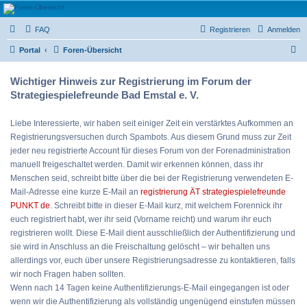
Strategiespielefreunde
FAQ
Registrieren
Anmelden
Bad Emstal e.V.
S
Das Forum der Strategiespielefreunde Bad Emstal e.V. - Tabletop und mehr
Portal
Foren-Übersicht
u
Wichtiger Hinweis zur Registrierung im Forum der
c
Strategiespielefreunde Bad Emstal e. V.
h
e
Liebe Interessierte, wir haben seit einiger Zeit ein verstärktes Aufkommen an
Registrierungsversuchen durch Spambots. Aus diesem Grund muss zur Zeit
jeder neu registrierte Account für dieses Forum von der Forenadministration
manuell freigeschaltet werden. Damit wir erkennen können, dass ihr
Menschen seid, schreibt bitte über die bei der Registrierung verwendeten E-
Mail-Adresse eine kurze E-Mail an
registrierung ÄT strategiespielefreunde
PUNKT de
. Schreibt bitte in dieser E-Mail kurz, mit welchem Forennick ihr
euch registriert habt, wer ihr seid (Vorname reicht) und warum ihr euch
registrieren wollt. Diese E-Mail dient ausschließlich der Authentifizierung und
sie wird in Anschluss an die Freischaltung gelöscht – wir behalten uns
allerdings vor, euch über unsere Registrierungsadresse zu kontaktieren, falls
wir noch Fragen haben sollten.
Wenn nach 14 Tagen keine Authentifizierungs-E-Mail eingegangen ist oder
wenn wir die Authentifizierung als vollständig ungenügend einstufen müssen