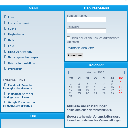
Menü
Benutzer-Menü
Benutzername:
Inhalt
Foren-Übersicht
Passwort:
Suche
Registrieren
Mich bei jedem Besuch automatisch
Hilfe
anmelden
FAQ
Registriere dich jetzt!
BBCode-Anleitung
Nutzungsbedingungen
Datenschutzrichtlinie
Kalender
Impressum
August 2026
Mo
Di
Mi
Do
Fr
Sa
So
Externe Links
1
2
3
4
5
6
7
8
9
Facebook-Seite der
10
11
12
13
14
15
16
Strategiespielefreunde
17
18
19
20
21
22
23
24
25
26
27
28
29
30
Instagram-Seite der
31
Strategiespielefreunde
Google-Kalender der
Strategiespielefreunde
Aktuelle Veranstaltungen:
Keine aktuellen Veranstaltungen
Uhr
Bevorstehende Veranstaltungen:
Keine bevorstehenden Veranstaltungen