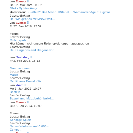
N
a
von
Eversor
r
e
g
Do 22. Mai 2025, 11:02
B
u
MNA - My New Army
e
e
i
Unterforen:
Staffel 2: Bolt Action
,
Staffel 3: Warhammer Age of Sigmar
s
t
Letzter Beitrag
t
r
Re: Wie geht es mit MNA3 weit…
e
a
N
von
Eversor
r
g
e
Fr 22. Jan 2016, 12:52
B
u
e
e
i
Forum
s
t
Letzter Beitrag
t
r
Rollenspiele
e
a
Hier können sich unsere Rollenspielgruppen austauschen
r
g
Letzter Beitrag
B
Re: Dungeons and Dragons vor
e
…
i
N
von
Grottshag
t
e
Fr 2. Feb 2024, 15:13
r
u
a
e
g
Manufactorum
s
Letzter Beitrag
t
Malen
e
Letzter Beitrag
r
Re: Kharns Bemalhölle
B
N
von
kharn
e
e
Mo 5. Jan 2026, 10:27
i
u
Basteln
t
e
Letzter Beitrag
r
s
Bastel- und Malzubehör bei Al…
a
t
N
g
von
Eversor
e
e
Di 27. Feb 2024, 10:07
r
u
B
e
Forum
e
s
Letzter Beitrag
i
t
Sonstige Spiele
t
e
Letzter Beitrag
r
r
Neues Warhammer-40.000 -
a
B
Compu…
g
e
N