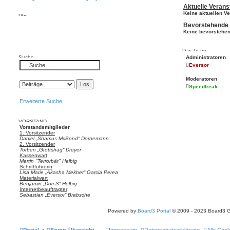
Aktuelle Verans
Keine aktuellen V
Uhr
Bevorstehende 
Keine bevorstehen
Das Team
Suche
Administratoren
Eversor
Moderatoren
Speedfreak
Erweiterte Suche
VORSTAND
Vorstandsmitglieder
1. Vorsitzender
Daniel „Shamus McBond“ Dornemann
2. Vorsitzender
Torben „Grottshag“ Dreyer
Kassenwart
Martin "Terrorbär" Helbig
Schriftführerin
Lisa Marie „Akasha Mekhet“ Garcia Perea
Materialwart
Benjamin „Doc.S“ Helbig
Internetbeauftragter
Sebastian „Eversor“ Brabsche
Powered by
Board3 Portal
© 2009 - 2023 Board3 
Portal
Foren-Übersicht
Impressum
Datenschutzerklärung
Alle Coo