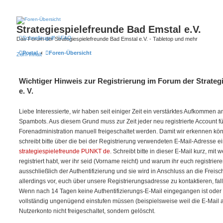
Strategiespielefreunde Bad Emstal e.V.
Schnellzugriff
FAQ
Das Forum der Strategiespielefreunde Bad Emstal e.V. - Tabletop und mehr
Portal
Foren-Übersicht
Zum Inhalt
Wichtiger Hinweis zur Registrierung im Forum der Strateg
e. V.
Liebe Interessierte, wir haben seit einiger Zeit ein verstärktes Aufkommen
Spambots. Aus diesem Grund muss zur Zeit jeder neu registrierte Account f
Forenadministration manuell freigeschaltet werden. Damit wir erkennen kö
schreibt bitte über die bei der Registrierung verwendeten E-Mail-Adresse e
strategiespielefreunde PUNKT de
. Schreibt bitte in dieser E-Mail kurz, mit
registriert habt, wer ihr seid (Vorname reicht) und warum ihr euch registriere
ausschließlich der Authentifizierung und sie wird in Anschluss an die Freis
allerdings vor, euch über unsere Registrierungsadresse zu kontaktieren, fal
Wenn nach 14 Tagen keine Authentifizierungs-E-Mail eingegangen ist oder w
vollständig ungenügend einstufen müssen (beispielsweise weil die E-Mail auf 
Nutzerkonto nicht freigeschaltet, sondern gelöscht.