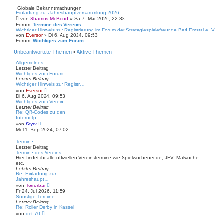
Globale Bekanntmachungen
Einladung zur Jahreshauptversammlung 2026
von
Shamus McBond
» Sa 7. Mär 2026, 22:38
Forum:
Termine des Vereins
Wichtiger Hinweis zur Registrierung im Forum der Strategiespielefreunde Bad Emstal e. V.
von
Eversor
» Di 6. Aug 2024, 09:53
Forum:
Wichtiges zum Forum
Unbeantwortete Themen
•
Aktive Themen
Allgemeines
Letzter Beitrag
Wichtiges zum Forum
Letzter Beitrag
Wichtiger Hinweis zur Registr…
N
von
Eversor
e
Di 6. Aug 2024, 09:53
u
Wichtiges zum Verein
e
Letzter Beitrag
s
Re: QR-Codes zu den
t
Internetp…
e
N
von
Styrx
r
e
Mi 11. Sep 2024, 07:02
B
u
e
e
Termine
i
s
Letzter Beitrag
t
t
Termine des Vereins
r
e
Hier findet ihr alle offiziellen Vereinstermine wie Spielwochenende, JHV, Malwoche
a
r
etc.
g
B
Letzter Beitrag
e
Re: Einladung zur
i
Jahreshaupt…
t
N
von
Terrorbär
r
e
Fr 24. Jul 2026, 11:59
a
u
Sonstige Termine
g
e
Letzter Beitrag
s
Re: Roller Derby in Kassel
t
N
von
det-70
e