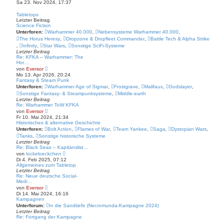
e
Sa 23. Nov 2024, 17:37
r
u
B
e
Tabletops
e
s
Letzter Beitrag
i
t
Science Fiction
t
e
r
Unterforen:
Warhammer 40.000
,
Nebensysteme Warhammer 40.000
,
r
a
B
The Horus Heresy
,
Dropzone & Dropfleet Commander
,
Battle Tech & Alpha Strike
g
e
,
Infinity
,
Star Wars
,
Sonstige SciFi-Systeme
i
Letzter Beitrag
t
Re: KFKA – Warhammer: The
r
Hor…
a
N
von
Eversor
g
e
Mo 13. Apr 2026, 20:24
u
Fantasy & Steam Punk
e
Unterforen:
Warhammer Age of Sigmar
,
Frostgrave
,
Malifaux
,
Godslayer
,
s
Sonstige Fantasy- & Steampunksysteme
,
Middle-earth
t
Letzter Beitrag
e
Re: Warhammer ToW KFKA
r
N
B
von
Eversor
e
e
Fr 10. Mai 2024, 21:34
u
i
Historisches & alternative Geschichte
e
t
Unterforen:
Bolt Action
,
Flames of War
,
Team Yankee
,
Saga
,
Dystopian Wars
,
s
r
Tanks
,
Sonstige historische Systeme
t
a
Letzter Beitrag
e
g
Re: Black Seas – Kapitänslist…
r
N
B
von
lockeloeckchen
e
e
Di 4. Feb 2025, 07:12
u
i
Allgemeines zum Tabletop
e
t
Letzter Beitrag
s
r
Re: Neue deutsche Social-
t
a
Medi…
e
g
N
von
Eversor
r
e
Di 14. Mai 2024, 16:16
B
u
Kampagnen
e
e
Unterforum:
In die Sandtiefe (Necromunda-Kampagne 2024)
i
s
Letzter Beitrag
t
t
Re: Fortgang der Kampagne
r
e