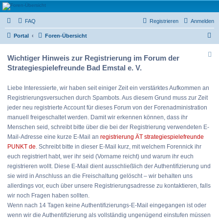
Strategiespielefreunde
FAQ
Registrieren
Anmelden
Bad Emstal e.V.
S
Das Forum der Strategiespielefreunde Bad Emstal e.V. - Tabletop und mehr
Portal
Foren-Übersicht
u
Wichtiger Hinweis zur Registrierung im Forum der
c
Strategiespielefreunde Bad Emstal e. V.
h
e
Liebe Interessierte, wir haben seit einiger Zeit ein verstärktes Aufkommen an
Registrierungsversuchen durch Spambots. Aus diesem Grund muss zur Zeit
jeder neu registrierte Account für dieses Forum von der Forenadministration
manuell freigeschaltet werden. Damit wir erkennen können, dass ihr
Menschen seid, schreibt bitte über die bei der Registrierung verwendeten E-
Mail-Adresse eine kurze E-Mail an
registrierung ÄT strategiespielefreunde
PUNKT de
. Schreibt bitte in dieser E-Mail kurz, mit welchem Forennick ihr
euch registriert habt, wer ihr seid (Vorname reicht) und warum ihr euch
registrieren wollt. Diese E-Mail dient ausschließlich der Authentifizierung und
sie wird in Anschluss an die Freischaltung gelöscht – wir behalten uns
allerdings vor, euch über unsere Registrierungsadresse zu kontaktieren, falls
wir noch Fragen haben sollten.
Wenn nach 14 Tagen keine Authentifizierungs-E-Mail eingegangen ist oder
wenn wir die Authentifizierung als vollständig ungenügend einstufen müssen