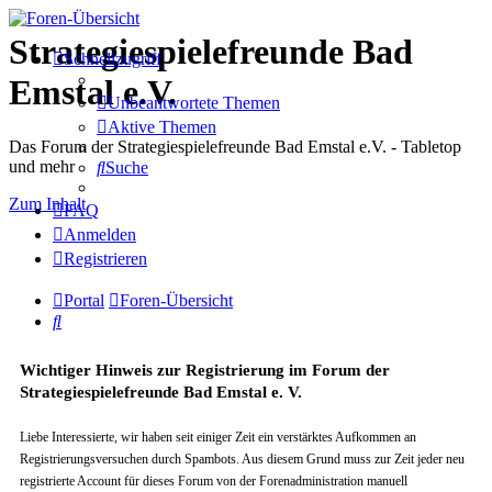
Strategiespielefreunde Bad
Schnellzugriff
Emstal e.V.
Unbeantwortete Themen
Aktive Themen
Das Forum der Strategiespielefreunde Bad Emstal e.V. - Tabletop
und mehr
Suche
Zum Inhalt
FAQ
Anmelden
Registrieren
Portal
Foren-Übersicht
Suche
Wichtiger Hinweis zur Registrierung im Forum der
Strategiespielefreunde Bad Emstal e. V.
Liebe Interessierte, wir haben seit einiger Zeit ein verstärktes Aufkommen an
Registrierungsversuchen durch Spambots. Aus diesem Grund muss zur Zeit jeder neu
registrierte Account für dieses Forum von der Forenadministration manuell