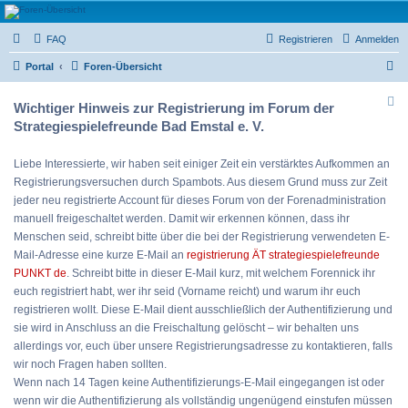
Strategiespielefreunde
FAQ
Registrieren
Anmelden
Bad Emstal e.V.
S
Das Forum der Strategiespielefreunde Bad Emstal e.V. - Tabletop und mehr
Portal
Foren-Übersicht
u
Wichtiger Hinweis zur Registrierung im Forum der
c
Strategiespielefreunde Bad Emstal e. V.
h
e
Liebe Interessierte, wir haben seit einiger Zeit ein verstärktes Aufkommen an
Registrierungsversuchen durch Spambots. Aus diesem Grund muss zur Zeit
jeder neu registrierte Account für dieses Forum von der Forenadministration
manuell freigeschaltet werden. Damit wir erkennen können, dass ihr
Menschen seid, schreibt bitte über die bei der Registrierung verwendeten E-
Mail-Adresse eine kurze E-Mail an
registrierung ÄT strategiespielefreunde
PUNKT de
. Schreibt bitte in dieser E-Mail kurz, mit welchem Forennick ihr
euch registriert habt, wer ihr seid (Vorname reicht) und warum ihr euch
registrieren wollt. Diese E-Mail dient ausschließlich der Authentifizierung und
sie wird in Anschluss an die Freischaltung gelöscht – wir behalten uns
allerdings vor, euch über unsere Registrierungsadresse zu kontaktieren, falls
wir noch Fragen haben sollten.
Wenn nach 14 Tagen keine Authentifizierungs-E-Mail eingegangen ist oder
wenn wir die Authentifizierung als vollständig ungenügend einstufen müssen