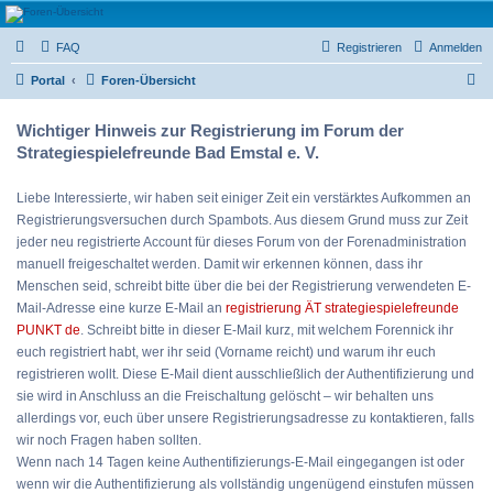
Strategiespielefreunde
FAQ
Registrieren
Anmelden
Bad Emstal e.V.
S
Das Forum der Strategiespielefreunde Bad Emstal e.V. - Tabletop und mehr
Portal
Foren-Übersicht
u
Wichtiger Hinweis zur Registrierung im Forum der
c
Strategiespielefreunde Bad Emstal e. V.
h
e
Liebe Interessierte, wir haben seit einiger Zeit ein verstärktes Aufkommen an
Registrierungsversuchen durch Spambots. Aus diesem Grund muss zur Zeit
jeder neu registrierte Account für dieses Forum von der Forenadministration
manuell freigeschaltet werden. Damit wir erkennen können, dass ihr
Menschen seid, schreibt bitte über die bei der Registrierung verwendeten E-
Mail-Adresse eine kurze E-Mail an
registrierung ÄT strategiespielefreunde
PUNKT de
. Schreibt bitte in dieser E-Mail kurz, mit welchem Forennick ihr
euch registriert habt, wer ihr seid (Vorname reicht) und warum ihr euch
registrieren wollt. Diese E-Mail dient ausschließlich der Authentifizierung und
sie wird in Anschluss an die Freischaltung gelöscht – wir behalten uns
allerdings vor, euch über unsere Registrierungsadresse zu kontaktieren, falls
wir noch Fragen haben sollten.
Wenn nach 14 Tagen keine Authentifizierungs-E-Mail eingegangen ist oder
wenn wir die Authentifizierung als vollständig ungenügend einstufen müssen