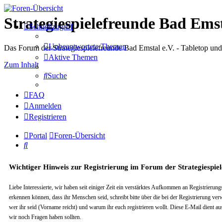
Strategiespielefreunde Bad Emst
Schnellzugriff
Unbeantwortete Themen
Das Forum der Strategiespielefreunde Bad Emstal e.V. - Tabletop un
Aktive Themen
Zum Inhalt
Suche
FAQ
Anmelden
Registrieren
Portal
Foren-Übersicht
Suche
Wichtiger Hinweis zur Registrierung im Forum der Strategiespiel
Liebe Interessierte, wir haben seit einiger Zeit ein verstärktes Aufkommen an Registrier
erkennen können, dass ihr Menschen seid, schreibt bitte über die bei der Registrierung v
wer ihr seid (Vorname reicht) und warum ihr euch registrieren wollt. Diese E-Mail dient aus
wir noch Fragen haben sollten.