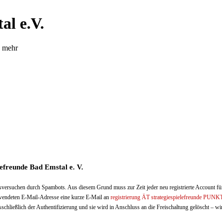
al e.V.
d mehr
efreunde Bad Emstal e. V.
ungsversuchen durch Spambots. Aus diesem Grund muss zur Zeit jeder neu registrierte Account f
erwendeten E-Mail-Adresse eine kurze E-Mail an
registrierung ÄT strategiespielefreunde PUNK
schließlich der Authentifizierung und sie wird in Anschluss an die Freischaltung gelöscht – wir