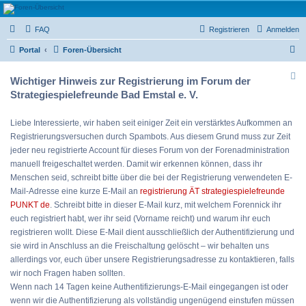
Strategiespielefreunde
FAQ
Registrieren
Anmelden
Bad Emstal e.V.
S
Das Forum der Strategiespielefreunde Bad Emstal e.V. - Tabletop und mehr
Portal
Foren-Übersicht
u
Wichtiger Hinweis zur Registrierung im Forum der
c
Strategiespielefreunde Bad Emstal e. V.
h
e
Liebe Interessierte, wir haben seit einiger Zeit ein verstärktes Aufkommen an
Registrierungsversuchen durch Spambots. Aus diesem Grund muss zur Zeit
jeder neu registrierte Account für dieses Forum von der Forenadministration
manuell freigeschaltet werden. Damit wir erkennen können, dass ihr
Menschen seid, schreibt bitte über die bei der Registrierung verwendeten E-
Mail-Adresse eine kurze E-Mail an
registrierung ÄT strategiespielefreunde
PUNKT de
. Schreibt bitte in dieser E-Mail kurz, mit welchem Forennick ihr
euch registriert habt, wer ihr seid (Vorname reicht) und warum ihr euch
registrieren wollt. Diese E-Mail dient ausschließlich der Authentifizierung und
sie wird in Anschluss an die Freischaltung gelöscht – wir behalten uns
allerdings vor, euch über unsere Registrierungsadresse zu kontaktieren, falls
wir noch Fragen haben sollten.
Wenn nach 14 Tagen keine Authentifizierungs-E-Mail eingegangen ist oder
wenn wir die Authentifizierung als vollständig ungenügend einstufen müssen