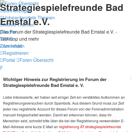
Strategiespielefreunde Bad
Schnellzugriff
Unbeantwortete Themen
Emstal e.V.
Aktive Themen
Das Forum der Strategiespielefreunde Bad Emstal e.V. -
Suche
Tabletop und mehr
FAQ
Zum Inhalt
Anmelden
Registrieren
Portal
Foren-Übersicht
Suche
Wichtiger Hinweis zur Registrierung im Forum der
Strategiespielefreunde Bad Emstal e. V.
Liebe Interessierte, wir haben seit einiger Zeit ein verstärktes Aufkommen an
Registrierungsversuchen durch Spambots. Aus diesem Grund muss zur Zeit
jeder neu registrierte Account für dieses Forum von der Forenadministration
manuell freigeschaltet werden. Damit wir erkennen können, dass ihr
Menschen seid, schreibt bitte über die bei der Registrierung verwendeten E-
Mail-Adresse eine kurze E-Mail an
registrierung ÄT strategiespielefreunde