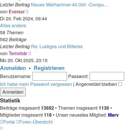
Letzter Beitrag
Neues Warhammer-40.000 -Compu…
Neuester
von
Eversor
Beitrag
Di 20. Feb 2024, 09:44
Alles andere
58
Themen
562
Beiträge
Letzter Beitrag
Re: Lustiges und Bitteres
Neuester
von
Terrorbär
Beitrag
Mo 20. Okt 2025, 23:15
Anmelden
•
Registrieren
Benutzername:
Passwort:
Ich habe mein Passwort vergessen
|
Angemeldet bleiben
Statistik
Beiträge insgesamt
13692
• Themen insgesamt
1136
•
Mitglieder insgesamt
118
• Unser neuestes Mitglied:
Marv
Portal
Foren-Übersicht