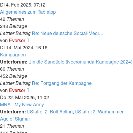
Beitrag
Di 4. Feb 2025, 07:12
Allgemeines zum Tabletop
42
Themen
248
Beiträge
Letzter Beitrag
Re: Neue deutsche Social-Medi…
Neuester
von
Eversor
Beitrag
Di 14. Mai 2024, 16:16
Kampagnen
Unterforum:
In die Sandtiefe (Necromunda-Kampagne 2024)
66
Themen
452
Beiträge
Letzter Beitrag
Re: Fortgang der Kampagne
Neuester
von
Eversor
Beitrag
Do 22. Mai 2025, 11:02
MNA - My New Army
Unterforen:
Staffel 2: Bolt Action
,
Staffel 3: Warhammer
Age of Sigmar
21
Themen
114
Beiträge