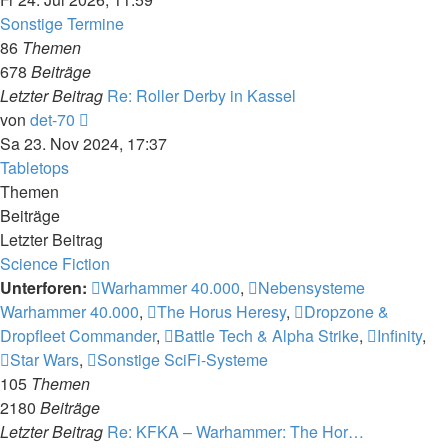
Sonstige Termine
86
Themen
678
Beiträge
Letzter Beitrag
Re: Roller Derby in Kassel
Neuester
von
det-70
Beitrag
Sa 23. Nov 2024, 17:37
Tabletops
Themen
Beiträge
Letzter Beitrag
Science Fiction
Unterforen:
Warhammer 40.000
,
Nebensysteme
Warhammer 40.000
,
The Horus Heresy
,
Dropzone &
Dropfleet Commander
,
Battle Tech & Alpha Strike
,
Infinity
,
Star Wars
,
Sonstige SciFi-Systeme
105
Themen
2180
Beiträge
Letzter Beitrag
Re: KFKA – Warhammer: The Hor…