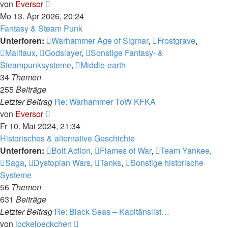
Neuester
von
Eversor
Beitrag
Mo 13. Apr 2026, 20:24
Fantasy & Steam Punk
Unterforen:
Warhammer Age of Sigmar
,
Frostgrave
,
Malifaux
,
Godslayer
,
Sonstige Fantasy- &
Steampunksysteme
,
Middle-earth
34
Themen
255
Beiträge
Letzter Beitrag
Re: Warhammer ToW KFKA
Neuester
von
Eversor
Beitrag
Fr 10. Mai 2024, 21:34
Historisches & alternative Geschichte
Unterforen:
Bolt Action
,
Flames of War
,
Team Yankee
,
Saga
,
Dystopian Wars
,
Tanks
,
Sonstige historische
Systeme
56
Themen
631
Beiträge
Letzter Beitrag
Re: Black Seas – Kapitänslist…
Neuester
von
lockeloeckchen