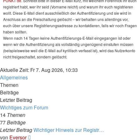
PUNKT de
. Schreibt bitte in dieser E-Mail kurz, mit welchem Forennick ihr euch
registriert habt, wer ihr seid (Vorname reicht) und warum ihr euch registrieren
wollt. Diese E-Mail dient ausschließlich der Authentifizierung und sie wird in
Anschluss an die Freischaltung gelöscht – wir behalten uns allerdings vor,
euch über unsere Registrierungsadresse zu kontaktieren, falls wir noch Fragen
haben sollten.
Wenn nach 14 Tagen keine Authentifizierungs-E-Mail eingegangen ist oder
wenn wir die Authentifizierung als vollständig ungenügend einstufen müssen
(beispielsweise weil die E-Mail auf kyrillisch verfasst ist), wird das Nutzerkonto
nicht freigeschaltet, sondern gelöscht.
Aktuelle Zeit: Fr 7. Aug 2026, 10:33
Allgemeines
Themen
Beiträge
Letzter Beitrag
Wichtiges zum Forum
14
Themen
77
Beiträge
Letzter Beitrag
Wichtiger Hinweis zur Registr…
Neuester
von
Eversor