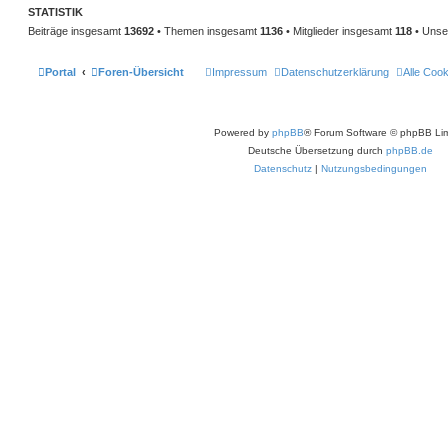
t
STATISTIK
r
Beiträge insgesamt
a
13692
• Themen insgesamt
1136
• Mitglieder insgesamt
118
• Unser
g
Portal
Foren-Übersicht
Impressum
Datenschutzerklärung
Alle Coo
Powered by
phpBB
® Forum Software © phpBB Lim
Deutsche Übersetzung durch
phpBB.de
Datenschutz
|
Nutzungsbedingungen