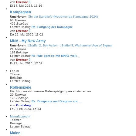
N
von
Eversor
B
e
Di 14. Mai 2024, 16:16
e
u
i
e
Kampagnen
t
s
Unterforum:
In die Sandtiefe (Necromunda-Kampagne 2024)
r
t
a
66
Themen
e
g
452
Beiträge
r
Letzter Beitrag
Re: Fortgang der Kampagne
B
N
von
Eversor
e
e
Do 22. Mai 2025, 11:02
i
u
t
e
MNA - My New Army
r
s
a
Unterforen:
Staffel 2: Bolt Action
,
Staffel 3: Warhammer Age of Sigmar
t
g
21
Themen
e
114
Beiträge
r
Letzter Beitrag
Re: Wie geht es mit MNA3 weit…
B
N
von
Eversor
e
e
Fr 22. Jan 2016, 12:52
i
u
t
e
r
Forum
s
a
Themen
t
g
Beiträge
e
Letzter Beitrag
r
B
Rollenspiele
e
Hier können sich unsere Rollenspielgruppen austauschen
i
20
Themen
t
123
Beiträge
r
Letzter Beitrag
Re: Dungeons and Dragons vor …
a
N
von
Grottshag
g
e
Fr 2. Feb 2024, 15:13
u
e
Manufactorum
s
Themen
t
Beiträge
e
Letzter Beitrag
r
B
Malen
e