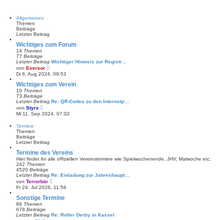
Allgemeines
Themen
Beiträge
Letzter Beitrag
Wichtiges zum Forum
14
Themen
77
Beiträge
Letzter Beitrag
Wichtiger Hinweis zur Registr…
N
von
Eversor
e
Di 6. Aug 2024, 09:53
u
e
Wichtiges zum Verein
s
10
Themen
t
73
Beiträge
e
Letzter Beitrag
Re: QR-Codes zu den Internetp…
r
N
von
Styrx
B
e
Mi 11. Sep 2024, 07:02
e
u
i
e
Termine
t
s
Themen
r
t
Beiträge
a
e
Letzter Beitrag
g
r
B
Termine des Vereins
e
Hier findet ihr alle offiziellen Vereinstermine wie Spielwochenende, JHV, Malwoche etc.
i
242
Themen
t
4520
Beiträge
r
Letzter Beitrag
Re: Einladung zur Jahreshaupt…
a
N
von
Terrorbär
g
e
Fr 24. Jul 2026, 11:59
u
e
Sonstige Termine
s
86
Themen
t
678
Beiträge
e
Letzter Beitrag
Re: Roller Derby in Kassel
r
N