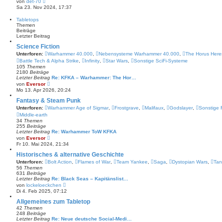
von
det-70
B
e
Sa 23. Nov 2024, 17:37
e
u
i
e
Tabletops
t
s
Themen
r
t
Beiträge
a
e
Letzter Beitrag
g
r
B
Science Fiction
e
Unterforen:
Warhammer 40.000
,
Nebensysteme Warhammer 40.000
,
The Horus Here
i
t
Battle Tech & Alpha Strike
,
Infinity
,
Star Wars
,
Sonstige SciFi-Systeme
r
105
Themen
a
2180
Beiträge
g
Letzter Beitrag
Re: KFKA – Warhammer: The Hor…
N
von
Eversor
e
Mo 13. Apr 2026, 20:24
u
e
Fantasy & Steam Punk
s
Unterforen:
Warhammer Age of Sigmar
,
Frostgrave
,
Malifaux
,
Godslayer
,
Sonstige 
t
Middle-earth
e
34
Themen
r
255
Beiträge
B
Letzter Beitrag
e
Re: Warhammer ToW KFKA
N
i
von
Eversor
e
t
Fr 10. Mai 2024, 21:34
u
r
e
a
Historisches & alternative Geschichte
s
g
Unterforen:
Bolt Action
,
Flames of War
,
Team Yankee
,
Saga
,
Dystopian Wars
,
Tan
t
56
Themen
e
631
Beiträge
r
Letzter Beitrag
Re: Black Seas – Kapitänslist…
B
N
von
lockeloeckchen
e
e
Di 4. Feb 2025, 07:12
i
u
t
e
Allgemeines zum Tabletop
r
s
a
42
Themen
t
g
248
Beiträge
e
Letzter Beitrag
Re: Neue deutsche Social-Medi…
r