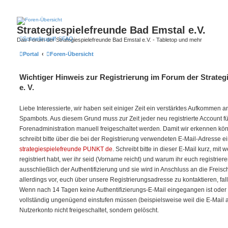
Strategiespielefreunde Bad Emstal e.V.
Schnellzugriff
FAQ
Das Forum der Strategiespielefreunde Bad Emstal e.V. - Tabletop und mehr
Portal
Foren-Übersicht
Wichtiger Hinweis zur Registrierung im Forum der Strateg
e. V.
Liebe Interessierte, wir haben seit einiger Zeit ein verstärktes Aufkommen
Spambots. Aus diesem Grund muss zur Zeit jeder neu registrierte Account f
Forenadministration manuell freigeschaltet werden. Damit wir erkennen kö
schreibt bitte über die bei der Registrierung verwendeten E-Mail-Adresse e
strategiespielefreunde PUNKT de
. Schreibt bitte in dieser E-Mail kurz, mit
registriert habt, wer ihr seid (Vorname reicht) und warum ihr euch registriere
ausschließlich der Authentifizierung und sie wird in Anschluss an die Freis
allerdings vor, euch über unsere Registrierungsadresse zu kontaktieren, fal
Wenn nach 14 Tagen keine Authentifizierungs-E-Mail eingegangen ist oder w
vollständig ungenügend einstufen müssen (beispielsweise weil die E-Mail auf 
Nutzerkonto nicht freigeschaltet, sondern gelöscht.