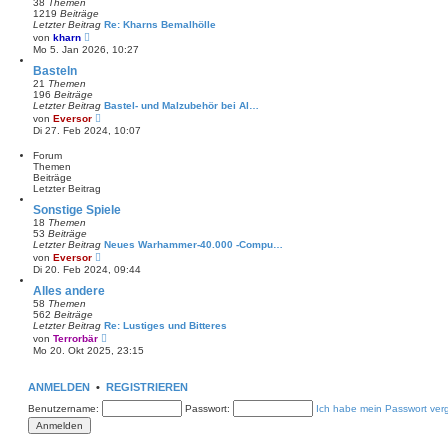
38
Themen
i
1219
Beiträge
t
Letzter Beitrag
Re: Kharns Bemalhölle
r
N
von
kharn
a
e
Mo 5. Jan 2026, 10:27
g
u
e
Basteln
s
21
Themen
t
196
Beiträge
e
Letzter Beitrag
Bastel- und Malzubehör bei Al…
r
N
von
Eversor
B
e
Di 27. Feb 2024, 10:07
e
u
i
e
Forum
t
s
Themen
r
t
Beiträge
a
e
Letzter Beitrag
g
r
B
Sonstige Spiele
e
18
Themen
i
53
Beiträge
t
Letzter Beitrag
Neues Warhammer-40.000 -Compu…
r
N
von
Eversor
a
e
Di 20. Feb 2024, 09:44
g
u
e
Alles andere
s
58
Themen
t
562
Beiträge
e
Letzter Beitrag
Re: Lustiges und Bitteres
r
N
von
Terrorbär
B
e
Mo 20. Okt 2025, 23:15
e
u
i
e
t
s
ANMELDEN
•
r
REGISTRIEREN
t
a
e
Benutzername:
g
Passwort:
Ich habe mein Passwort ver
r
B
e
i