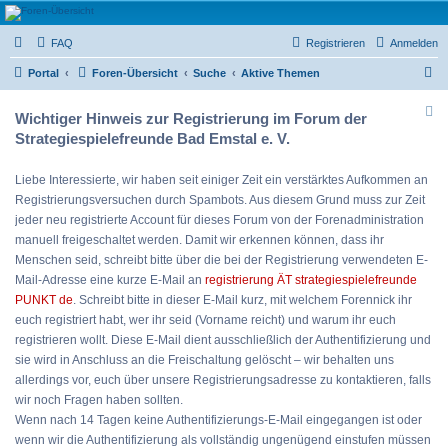
Strategiespielefreunde
FAQ
Registrieren
Anmelden
Bad Emstal e.V.
S
Das Forum der Strategiespielefreunde Bad Emstal e.V. - Tabletop und mehr
Portal
Foren-Übersicht
Suche
Aktive Themen
u
Wichtiger Hinweis zur Registrierung im Forum der
c
Strategiespielefreunde Bad Emstal e. V.
h
e
Liebe Interessierte, wir haben seit einiger Zeit ein verstärktes Aufkommen an
Registrierungsversuchen durch Spambots. Aus diesem Grund muss zur Zeit
jeder neu registrierte Account für dieses Forum von der Forenadministration
manuell freigeschaltet werden. Damit wir erkennen können, dass ihr
Menschen seid, schreibt bitte über die bei der Registrierung verwendeten E-
Mail-Adresse eine kurze E-Mail an
registrierung ÄT strategiespielefreunde
PUNKT de
. Schreibt bitte in dieser E-Mail kurz, mit welchem Forennick ihr
euch registriert habt, wer ihr seid (Vorname reicht) und warum ihr euch
registrieren wollt. Diese E-Mail dient ausschließlich der Authentifizierung und
sie wird in Anschluss an die Freischaltung gelöscht – wir behalten uns
allerdings vor, euch über unsere Registrierungsadresse zu kontaktieren, falls
wir noch Fragen haben sollten.
Wenn nach 14 Tagen keine Authentifizierungs-E-Mail eingegangen ist oder
wenn wir die Authentifizierung als vollständig ungenügend einstufen müssen