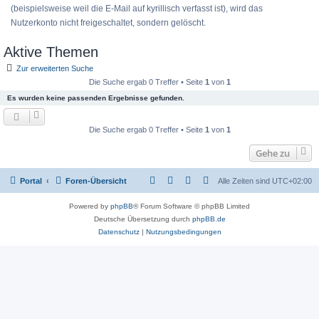
(beispielsweise weil die E-Mail auf kyrillisch verfasst ist), wird das
Nutzerkonto nicht freigeschaltet, sondern gelöscht.
Aktive Themen
Zur erweiterten Suche
Die Suche ergab 0 Treffer • Seite
1
von
1
Es wurden keine passenden Ergebnisse gefunden.
Die Suche ergab 0 Treffer • Seite
1
von
1
Gehe zu
Portal
Foren-Übersicht
Alle Zeiten sind
UTC+02:00
Powered by
phpBB
® Forum Software © phpBB Limited
Deutsche Übersetzung durch
phpBB.de
Datenschutz
|
Nutzungsbedingungen