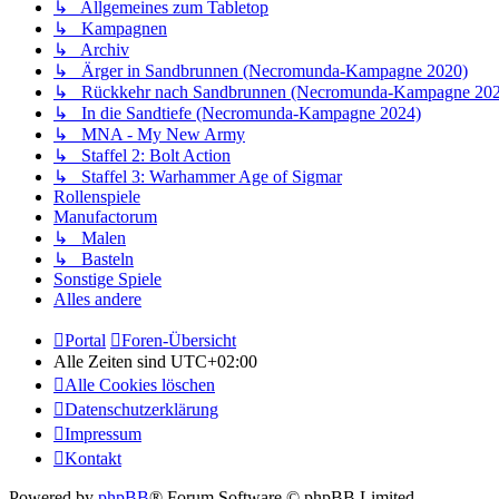
↳ Allgemeines zum Tabletop
↳ Kampagnen
↳ Archiv
↳ Ärger in Sandbrunnen (Necromunda-Kampagne 2020)
↳ Rückkehr nach Sandbrunnen (Necromunda-Kampagne 202
↳ In die Sandtiefe (Necromunda-Kampagne 2024)
↳ MNA - My New Army
↳ Staffel 2: Bolt Action
↳ Staffel 3: Warhammer Age of Sigmar
Rollenspiele
Manufactorum
↳ Malen
↳ Basteln
Sonstige Spiele
Alles andere
Portal
Foren-Übersicht
Alle Zeiten sind
UTC+02:00
Alle Cookies löschen
Datenschutzerklärung
Impressum
Kontakt
Powered by
phpBB
® Forum Software © phpBB Limited