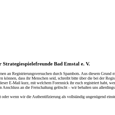
Strategiespielefreunde Bad Emstal e. V.
kommen an Registrierungsversuchen durch Spambots. Aus diesem Grund mu
n können, dass ihr Menschen seid, schreibt bitte über die bei der Reg
n dieser E-Mail kurz, mit welchem Forennick ihr euch registriert habt, we
n Anschluss an die Freischaltung gelöscht – wir behalten uns allerdings
der wenn wir die Authentifizierung als vollständig ungenügend einstuf