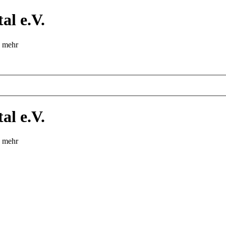
al e.V.
d mehr
al e.V.
d mehr