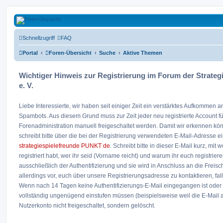
Strategiespielefreunde Bad Emstal e.V.
Schnellzugriff
FAQ
Das Forum der Strategiespielefreunde Bad Emstal e.V. - Tabletop und mehr
Portal
Foren-Übersicht
Suche
Aktive Themen
Zum Inhalt
Wichtiger Hinweis zur Registrierung im Forum der Strateg
e. V.
Liebe Interessierte, wir haben seit einiger Zeit ein verstärktes Aufkommen
Spambots. Aus diesem Grund muss zur Zeit jeder neu registrierte Account f
Forenadministration manuell freigeschaltet werden. Damit wir erkennen kö
schreibt bitte über die bei der Registrierung verwendeten E-Mail-Adresse e
strategiespielefreunde PUNKT de
. Schreibt bitte in dieser E-Mail kurz, mit
registriert habt, wer ihr seid (Vorname reicht) und warum ihr euch registriere
ausschließlich der Authentifizierung und sie wird in Anschluss an die Freis
allerdings vor, euch über unsere Registrierungsadresse zu kontaktieren, fal
Wenn nach 14 Tagen keine Authentifizierungs-E-Mail eingegangen ist oder w
vollständig ungenügend einstufen müssen (beispielsweise weil die E-Mail auf 
Nutzerkonto nicht freigeschaltet, sondern gelöscht.