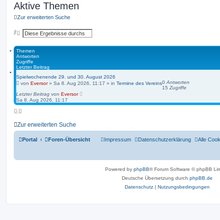
Aktive Themen
Zur erweiterten Suche
S
E
u
r
c
w
h
e
Themen
e
i
Antworten
t
Zugriffe
e
Letzter Beitrag
r
Spielwochenende 29. und 30. August 2026
t
0
Antworten
von
Eversor
»
Sa 8. Aug 2026, 11:17
» in
Termine des Vereins
e
15
Zugriffe
S
Letzter Beitrag
von
Eversor
u
Sa 8. Aug 2026, 11:17
c
h
e
Zur erweiterten Suche
Portal
Foren-Übersicht
Impressum
Datenschutzerklärung
Alle Coo
Powered by
phpBB
® Forum Software © phpBB Lim
Deutsche Übersetzung durch
phpBB.de
Datenschutz
|
Nutzungsbedingungen