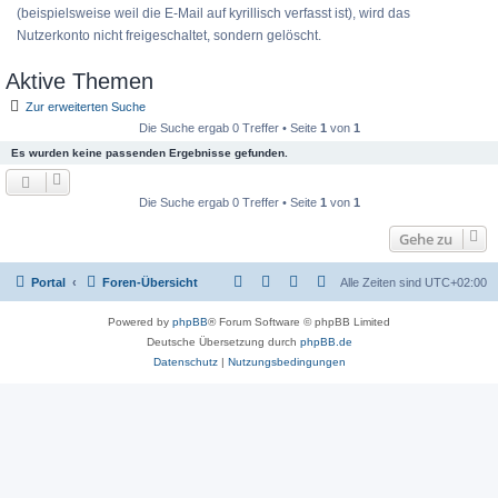
(beispielsweise weil die E-Mail auf kyrillisch verfasst ist), wird das
Nutzerkonto nicht freigeschaltet, sondern gelöscht.
Aktive Themen
Zur erweiterten Suche
Die Suche ergab 0 Treffer • Seite
1
von
1
Es wurden keine passenden Ergebnisse gefunden.
Die Suche ergab 0 Treffer • Seite
1
von
1
Gehe zu
Portal
Foren-Übersicht
Alle Zeiten sind
UTC+02:00
Powered by
phpBB
® Forum Software © phpBB Limited
Deutsche Übersetzung durch
phpBB.de
Datenschutz
|
Nutzungsbedingungen