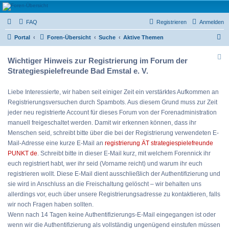
Strategiespielefreunde
FAQ
Registrieren
Anmelden
Bad Emstal e.V.
S
Das Forum der Strategiespielefreunde Bad Emstal e.V. - Tabletop und mehr
Portal
Foren-Übersicht
Suche
Aktive Themen
u
Wichtiger Hinweis zur Registrierung im Forum der
c
Strategiespielefreunde Bad Emstal e. V.
h
e
Liebe Interessierte, wir haben seit einiger Zeit ein verstärktes Aufkommen an
Registrierungsversuchen durch Spambots. Aus diesem Grund muss zur Zeit
jeder neu registrierte Account für dieses Forum von der Forenadministration
manuell freigeschaltet werden. Damit wir erkennen können, dass ihr
Menschen seid, schreibt bitte über die bei der Registrierung verwendeten E-
Mail-Adresse eine kurze E-Mail an
registrierung ÄT strategiespielefreunde
PUNKT de
. Schreibt bitte in dieser E-Mail kurz, mit welchem Forennick ihr
euch registriert habt, wer ihr seid (Vorname reicht) und warum ihr euch
registrieren wollt. Diese E-Mail dient ausschließlich der Authentifizierung und
sie wird in Anschluss an die Freischaltung gelöscht – wir behalten uns
allerdings vor, euch über unsere Registrierungsadresse zu kontaktieren, falls
wir noch Fragen haben sollten.
Wenn nach 14 Tagen keine Authentifizierungs-E-Mail eingegangen ist oder
wenn wir die Authentifizierung als vollständig ungenügend einstufen müssen