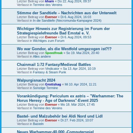
Letzter Beitrag von
kharn
«
Do 22. Aug 2024, 09:37
Verfasst in
Termine des Vereins
Stimme der Sandtiefe – Nachrichten aus der Unterwelt
Letzter Beitrag von
Eversor
«
Di 6. Aug 2024, 16:03
Verfasst in
In die Sandtiefe (Necromunda-Kampagne 2024)
Wichtiger Hinweis zur Registrierung im Forum der
Strategiespielefreunde Bad Emstal e. V.
Letzter Beitrag von
Eversor
«
Di 6. Aug 2024, 09:53
Verfasst in
Wichtiges zum Forum
Wo war Gondor, als die Westfold umgezogen ist?!?
Letzter Beitrag von
Speedfreak
«
So 19. Mai 2024, 20:40
Verfasst in
Alles andere
Chainmail 1:72 Fantasy/Medieval Battles
Letzter Beitrag von
Vindicator
«
Sa 13. Apr 2024, 10:19
Verfasst in
Fantasy & Steam Punk
Walpurgisnacht 2024
Letzter Beitrag von
Grottshag
«
Mi 10. Apr 2024, 11:21
Verfasst in
Sonstige Termine
Vorankündigung: Periculum ex astris – "Warhammer: The
Horus Heresy - Age of Darkness"-Event 2025
Letzter Beitrag von
Eversor
«
Mo 18. Mär 2024, 17:45
Verfasst in
Termine des Vereins
Bastel- und Malzubehör bei Aldi Nord und Lidl
Letzter Beitrag von
Eversor
«
Di 27. Feb 2024, 10:07
Verfasst in
Basteln
Neues Warhammer-40.000 -Computerspiel