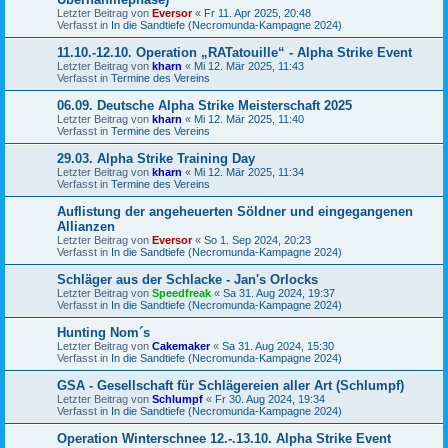
Letzter Beitrag von
Eversor
«
Fr 11. Apr 2025, 20:48
Verfasst in
In die Sandtiefe (Necromunda-Kampagne 2024)
11.10.-12.10. Operation „RATatouille“ - Alpha Strike Event
Letzter Beitrag von
kharn
«
Mi 12. Mär 2025, 11:43
Verfasst in
Termine des Vereins
06.09. Deutsche Alpha Strike Meisterschaft 2025
Letzter Beitrag von
kharn
«
Mi 12. Mär 2025, 11:40
Verfasst in
Termine des Vereins
29.03. Alpha Strike Training Day
Letzter Beitrag von
kharn
«
Mi 12. Mär 2025, 11:34
Verfasst in
Termine des Vereins
Auflistung der angeheuerten Söldner und eingegangenen
Allianzen
Letzter Beitrag von
Eversor
«
So 1. Sep 2024, 20:23
Verfasst in
In die Sandtiefe (Necromunda-Kampagne 2024)
Schläger aus der Schlacke - Jan's Orlocks
Letzter Beitrag von
Speedfreak
«
Sa 31. Aug 2024, 19:37
Verfasst in
In die Sandtiefe (Necromunda-Kampagne 2024)
Hunting Nom´s
Letzter Beitrag von
Cakemaker
«
Sa 31. Aug 2024, 15:30
Verfasst in
In die Sandtiefe (Necromunda-Kampagne 2024)
GSA - Gesellschaft für Schlägereien aller Art (Schlumpf)
Letzter Beitrag von
Schlumpf
«
Fr 30. Aug 2024, 19:34
Verfasst in
In die Sandtiefe (Necromunda-Kampagne 2024)
Operation Winterschnee 12.-.13.10. Alpha Strike Event