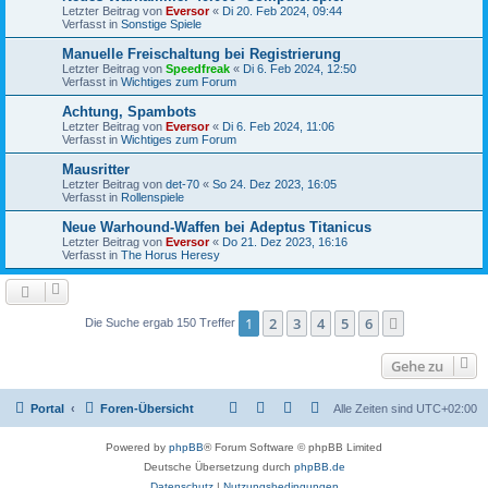
Letzter Beitrag von
Eversor
«
Di 20. Feb 2024, 09:44
Verfasst in
Sonstige Spiele
Manuelle Freischaltung bei Registrierung
Letzter Beitrag von
Speedfreak
«
Di 6. Feb 2024, 12:50
Verfasst in
Wichtiges zum Forum
Achtung, Spambots
Letzter Beitrag von
Eversor
«
Di 6. Feb 2024, 11:06
Verfasst in
Wichtiges zum Forum
Mausritter
Letzter Beitrag von
det-70
«
So 24. Dez 2023, 16:05
Verfasst in
Rollenspiele
Neue Warhound-Waffen bei Adeptus Titanicus
Letzter Beitrag von
Eversor
«
Do 21. Dez 2023, 16:16
Verfasst in
The Horus Heresy
1
2
3
4
5
6
Nächste
Die Suche ergab 150 Treffer
Gehe zu
Portal
Foren-Übersicht
Alle Zeiten sind
UTC+02:00
Powered by
phpBB
® Forum Software © phpBB Limited
Deutsche Übersetzung durch
phpBB.de
Datenschutz
|
Nutzungsbedingungen