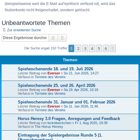
(beispielsweise weil die E-Mail auf kyrillisch verfasst ist), wird das
Nutzerkonto nicht freigeschaltet, sondern gelöscht.
Unbeantwortete Themen
Zur erweiterten Suche
Suche
Erweiterte Suche
1
2
3
4
5
6
Nächste
Die Suche ergab 150 Treffer
Themen
Spielwochenende 18. und 19. Juli 2026
Letzter Beitrag von
Eversor
«
So 21. Jun 2026, 14:27
Verfasst in
Termine des Vereins
Spielwochenende 25. und 26. April 2026
Letzter Beitrag von
Eversor
«
Sa 18. Apr 2026, 10:18
Verfasst in
Termine des Vereins
Spielwochenende 31. Januar und 01. Februar 2026
Letzter Beitrag von
Eversor
«
So 11. Jan 2026, 11:46
Verfasst in
Termine des Vereins
Horus Heresy 3.0 Fragen, Anregungen und Feedback
Letzter Beitrag von
lockeloeckchen
«
Fr 1. Aug 2025, 19:39
Verfasst in
The Horus Heresy
Eintragung der Spielergebnisse Runde 5 (1.
Übernahmephase)