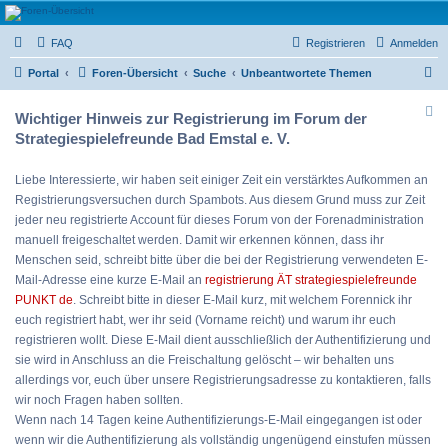
Strategiespielefreunde
FAQ
Registrieren
Anmelden
Bad Emstal e.V.
S
Das Forum der Strategiespielefreunde Bad Emstal e.V. - Tabletop und mehr
Portal
Foren-Übersicht
Suche
Unbeantwortete Themen
u
Wichtiger Hinweis zur Registrierung im Forum der
c
Strategiespielefreunde Bad Emstal e. V.
h
e
Liebe Interessierte, wir haben seit einiger Zeit ein verstärktes Aufkommen an
Registrierungsversuchen durch Spambots. Aus diesem Grund muss zur Zeit
jeder neu registrierte Account für dieses Forum von der Forenadministration
manuell freigeschaltet werden. Damit wir erkennen können, dass ihr
Menschen seid, schreibt bitte über die bei der Registrierung verwendeten E-
Mail-Adresse eine kurze E-Mail an
registrierung ÄT strategiespielefreunde
PUNKT de
. Schreibt bitte in dieser E-Mail kurz, mit welchem Forennick ihr
euch registriert habt, wer ihr seid (Vorname reicht) und warum ihr euch
registrieren wollt. Diese E-Mail dient ausschließlich der Authentifizierung und
sie wird in Anschluss an die Freischaltung gelöscht – wir behalten uns
allerdings vor, euch über unsere Registrierungsadresse zu kontaktieren, falls
wir noch Fragen haben sollten.
Wenn nach 14 Tagen keine Authentifizierungs-E-Mail eingegangen ist oder
wenn wir die Authentifizierung als vollständig ungenügend einstufen müssen