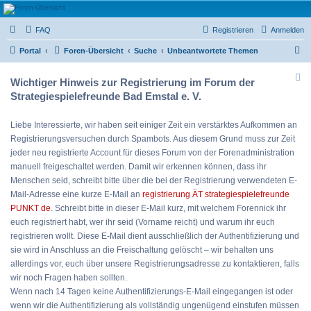
Strategiespielefreunde
FAQ
Registrieren
Anmelden
Bad Emstal e.V.
S
Das Forum der Strategiespielefreunde Bad Emstal e.V. - Tabletop und mehr
Portal
Foren-Übersicht
Suche
Unbeantwortete Themen
u
Wichtiger Hinweis zur Registrierung im Forum der
c
Strategiespielefreunde Bad Emstal e. V.
h
e
Liebe Interessierte, wir haben seit einiger Zeit ein verstärktes Aufkommen an
Registrierungsversuchen durch Spambots. Aus diesem Grund muss zur Zeit
jeder neu registrierte Account für dieses Forum von der Forenadministration
manuell freigeschaltet werden. Damit wir erkennen können, dass ihr
Menschen seid, schreibt bitte über die bei der Registrierung verwendeten E-
Mail-Adresse eine kurze E-Mail an
registrierung ÄT strategiespielefreunde
PUNKT de
. Schreibt bitte in dieser E-Mail kurz, mit welchem Forennick ihr
euch registriert habt, wer ihr seid (Vorname reicht) und warum ihr euch
registrieren wollt. Diese E-Mail dient ausschließlich der Authentifizierung und
sie wird in Anschluss an die Freischaltung gelöscht – wir behalten uns
allerdings vor, euch über unsere Registrierungsadresse zu kontaktieren, falls
wir noch Fragen haben sollten.
Wenn nach 14 Tagen keine Authentifizierungs-E-Mail eingegangen ist oder
wenn wir die Authentifizierung als vollständig ungenügend einstufen müssen