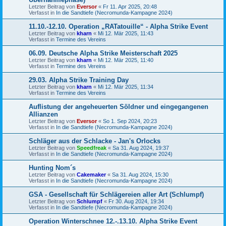
Letzter Beitrag von
Eversor
«
Fr 11. Apr 2025, 20:48
Verfasst in
In die Sandtiefe (Necromunda-Kampagne 2024)
11.10.-12.10. Operation „RATatouille“ - Alpha Strike Event
Letzter Beitrag von
kharn
«
Mi 12. Mär 2025, 11:43
Verfasst in
Termine des Vereins
06.09. Deutsche Alpha Strike Meisterschaft 2025
Letzter Beitrag von
kharn
«
Mi 12. Mär 2025, 11:40
Verfasst in
Termine des Vereins
29.03. Alpha Strike Training Day
Letzter Beitrag von
kharn
«
Mi 12. Mär 2025, 11:34
Verfasst in
Termine des Vereins
Auflistung der angeheuerten Söldner und eingegangenen
Allianzen
Letzter Beitrag von
Eversor
«
So 1. Sep 2024, 20:23
Verfasst in
In die Sandtiefe (Necromunda-Kampagne 2024)
Schläger aus der Schlacke - Jan's Orlocks
Letzter Beitrag von
Speedfreak
«
Sa 31. Aug 2024, 19:37
Verfasst in
In die Sandtiefe (Necromunda-Kampagne 2024)
Hunting Nom´s
Letzter Beitrag von
Cakemaker
«
Sa 31. Aug 2024, 15:30
Verfasst in
In die Sandtiefe (Necromunda-Kampagne 2024)
GSA - Gesellschaft für Schlägereien aller Art (Schlumpf)
Letzter Beitrag von
Schlumpf
«
Fr 30. Aug 2024, 19:34
Verfasst in
In die Sandtiefe (Necromunda-Kampagne 2024)
Operation Winterschnee 12.-.13.10. Alpha Strike Event