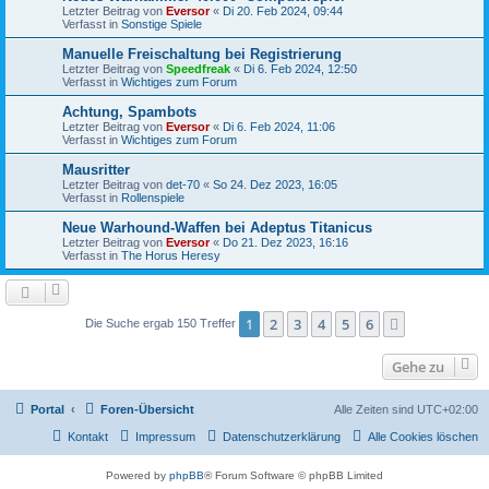
Letzter Beitrag von
Eversor
«
Di 20. Feb 2024, 09:44
Verfasst in
Sonstige Spiele
Manuelle Freischaltung bei Registrierung
Letzter Beitrag von
Speedfreak
«
Di 6. Feb 2024, 12:50
Verfasst in
Wichtiges zum Forum
Achtung, Spambots
Letzter Beitrag von
Eversor
«
Di 6. Feb 2024, 11:06
Verfasst in
Wichtiges zum Forum
Mausritter
Letzter Beitrag von
det-70
«
So 24. Dez 2023, 16:05
Verfasst in
Rollenspiele
Neue Warhound-Waffen bei Adeptus Titanicus
Letzter Beitrag von
Eversor
«
Do 21. Dez 2023, 16:16
Verfasst in
The Horus Heresy
1
2
3
4
5
6
Nächste
Die Suche ergab 150 Treffer
Gehe zu
Portal
Foren-Übersicht
Alle Zeiten sind
UTC+02:00
Kontakt
Impressum
Datenschutzerklärung
Alle Cookies löschen
Powered by
phpBB
® Forum Software © phpBB Limited