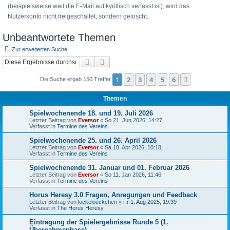
(beispielsweise weil die E-Mail auf kyrillisch verfasst ist), wird das
Nutzerkonto nicht freigeschaltet, sondern gelöscht.
Unbeantwortete Themen
Zur erweiterten Suche
Suche
Erweiterte Suche
1
2
3
4
5
6
Nächste
Die Suche ergab 150 Treffer
Themen
Spielwochenende 18. und 19. Juli 2026
Letzter Beitrag von
Eversor
«
So 21. Jun 2026, 14:27
Verfasst in
Termine des Vereins
Spielwochenende 25. und 26. April 2026
Letzter Beitrag von
Eversor
«
Sa 18. Apr 2026, 10:18
Verfasst in
Termine des Vereins
Spielwochenende 31. Januar und 01. Februar 2026
Letzter Beitrag von
Eversor
«
So 11. Jan 2026, 11:46
Verfasst in
Termine des Vereins
Horus Heresy 3.0 Fragen, Anregungen und Feedback
Letzter Beitrag von
lockeloeckchen
«
Fr 1. Aug 2025, 19:39
Verfasst in
The Horus Heresy
Eintragung der Spielergebnisse Runde 5 (1.
Übernahmephase)