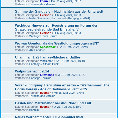
Letzter Beitrag von
kharn
«
Do 22. Aug 2024, 09:37
Verfasst in
Termine des Vereins
Stimme der Sandtiefe – Nachrichten aus der Unterwelt
Letzter Beitrag von
Eversor
«
Di 6. Aug 2024, 16:03
Verfasst in
In die Sandtiefe (Necromunda-Kampagne 2024)
Wichtiger Hinweis zur Registrierung im Forum der
Strategiespielefreunde Bad Emstal e. V.
Letzter Beitrag von
Eversor
«
Di 6. Aug 2024, 09:53
Verfasst in
Wichtiges zum Forum
Wo war Gondor, als die Westfold umgezogen ist?!?
Letzter Beitrag von
Speedfreak
«
So 19. Mai 2024, 20:40
Verfasst in
Alles andere
Chainmail 1:72 Fantasy/Medieval Battles
Letzter Beitrag von
Vindicator
«
Sa 13. Apr 2024, 10:19
Verfasst in
Fantasy & Steam Punk
Walpurgisnacht 2024
Letzter Beitrag von
Grottshag
«
Mi 10. Apr 2024, 11:21
Verfasst in
Sonstige Termine
Vorankündigung: Periculum ex astris – "Warhammer: The
Horus Heresy - Age of Darkness"-Event 2025
Letzter Beitrag von
Eversor
«
Mo 18. Mär 2024, 17:45
Verfasst in
Termine des Vereins
Bastel- und Malzubehör bei Aldi Nord und Lidl
Letzter Beitrag von
Eversor
«
Di 27. Feb 2024, 10:07
Verfasst in
Basteln
Neues Warhammer-40.000 -Computerspiel