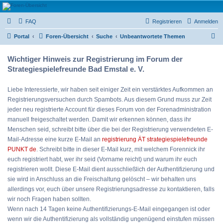
Strategiespielefreunde
FAQ
Registrieren
Anmelden
Bad Emstal e.V.
S
Das Forum der Strategiespielefreunde Bad Emstal e.V. - Tabletop und mehr
Portal
Foren-Übersicht
Suche
Unbeantwortete Themen
u
Wichtiger Hinweis zur Registrierung im Forum der
c
Strategiespielefreunde Bad Emstal e. V.
h
e
Liebe Interessierte, wir haben seit einiger Zeit ein verstärktes Aufkommen an
Registrierungsversuchen durch Spambots. Aus diesem Grund muss zur Zeit
jeder neu registrierte Account für dieses Forum von der Forenadministration
manuell freigeschaltet werden. Damit wir erkennen können, dass ihr
Menschen seid, schreibt bitte über die bei der Registrierung verwendeten E-
Mail-Adresse eine kurze E-Mail an
registrierung ÄT strategiespielefreunde
PUNKT de
. Schreibt bitte in dieser E-Mail kurz, mit welchem Forennick ihr
euch registriert habt, wer ihr seid (Vorname reicht) und warum ihr euch
registrieren wollt. Diese E-Mail dient ausschließlich der Authentifizierung und
sie wird in Anschluss an die Freischaltung gelöscht – wir behalten uns
allerdings vor, euch über unsere Registrierungsadresse zu kontaktieren, falls
wir noch Fragen haben sollten.
Wenn nach 14 Tagen keine Authentifizierungs-E-Mail eingegangen ist oder
wenn wir die Authentifizierung als vollständig ungenügend einstufen müssen