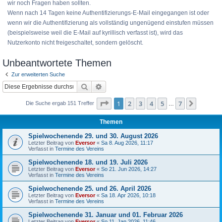
wir noch Fragen haben sollten.
Wenn nach 14 Tagen keine Authentifizierungs-E-Mail eingegangen ist oder
wenn wir die Authentifizierung als vollständig ungenügend einstufen müssen
(beispielsweise weil die E-Mail auf kyrillisch verfasst ist), wird das
Nutzerkonto nicht freigeschaltet, sondern gelöscht.
Unbeantwortete Themen
Zur erweiterten Suche
Suche
Erweiterte Suche
Seite
1
von
7
1
2
3
4
5
7
Nächst
Die Suche ergab 151 Treffer
…
Themen
Spielwochenende 29. und 30. August 2026
Letzter Beitrag von
Eversor
«
Sa 8. Aug 2026, 11:17
Verfasst in
Termine des Vereins
Spielwochenende 18. und 19. Juli 2026
Letzter Beitrag von
Eversor
«
So 21. Jun 2026, 14:27
Verfasst in
Termine des Vereins
Spielwochenende 25. und 26. April 2026
Letzter Beitrag von
Eversor
«
Sa 18. Apr 2026, 10:18
Verfasst in
Termine des Vereins
Spielwochenende 31. Januar und 01. Februar 2026
Letzter Beitrag von
Eversor
«
So 11. Jan 2026, 11:46