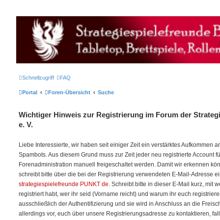
Strategiespielefreunde Bad Emstal e.V.
Das Forum der Strategiespielefreunde Bad Emstal e.V. - Tabletop und mehr
Schnellzugriff
FAQ
Portal
Foren-Übersicht
Suche
Wichtiger Hinweis zur Registrierung im Forum der Strateg
e. V.
Liebe Interessierte, wir haben seit einiger Zeit ein verstärktes Aufkommen
Spambots. Aus diesem Grund muss zur Zeit jeder neu registrierte Account f
Forenadministration manuell freigeschaltet werden. Damit wir erkennen kö
schreibt bitte über die bei der Registrierung verwendeten E-Mail-Adresse e
strategiespielefreunde PUNKT de
. Schreibt bitte in dieser E-Mail kurz, mit
registriert habt, wer ihr seid (Vorname reicht) und warum ihr euch registriere
ausschließlich der Authentifizierung und sie wird in Anschluss an die Freis
allerdings vor, euch über unsere Registrierungsadresse zu kontaktieren, fal