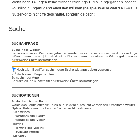
Wenn nach 14 Tagen keine Authentifizierungs-E-Mail eingegangen ist oder w
vollständig ungenügend einstufen müssen (beispielsweise weil die E-Mail auf 
Nutzerkonto nicht freigeschaltet, sondern gelöscht.
Suche
SUCHANFRAGE
Suche nach Wörtern:
Setze ein
+
vor ein Wort, das gefunden werden muss und ein
-
vor ein Wort, das nicht 
Wörter getrennt durch
|
innerhalb einer Klammer, wenn nur eines der Wörter gefunden we
für teilweise Übereinstimmungen.
Nach allen Begriffen suchen oder Suche wie angegeben verwenden
Nach einem Begriff suchen
Zu suchender Autor:
Benutze ein * als Platzhalter für teilweise Übereinstimmungen.
SUCHOPTIONEN
Zu durchsuchende Foren:
Wähle das Forum oder die Foren aus, in denen gesucht werden soll. Unterforen werden a
Option „Unterforen durchsuchen“ unten nicht deaktivierst.