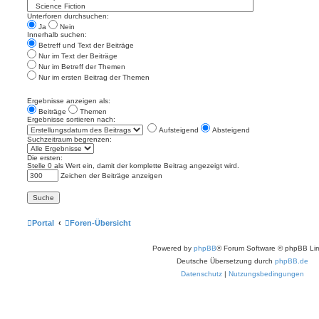
Unterforen durchsuchen:
Ja
Nein
Innerhalb suchen:
Betreff und Text der Beiträge
Nur im Text der Beiträge
Nur im Betreff der Themen
Nur im ersten Beitrag der Themen
Ergebnisse anzeigen als:
Beiträge
Themen
Ergebnisse sortieren nach:
Aufsteigend
Absteigend
Suchzeitraum begrenzen:
Die ersten:
Stelle 0 als Wert ein, damit der komplette Beitrag angezeigt wird.
Zeichen der Beiträge anzeigen
Portal
Foren-Übersicht
Powered by
phpBB
® Forum Software © phpBB Lim
Deutsche Übersetzung durch
phpBB.de
Datenschutz
|
Nutzungsbedingungen