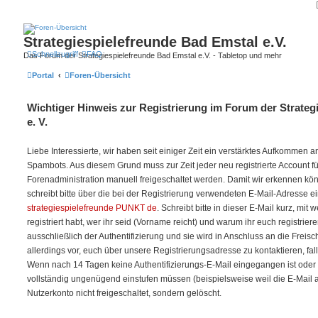
Strategiespielefreunde Bad Emstal e.V.
Schnellzugriff
FAQ
Das Forum der Strategiespielefreunde Bad Emstal e.V. - Tabletop und mehr
Portal
Foren-Übersicht
Wichtiger Hinweis zur Registrierung im Forum der Strateg
e. V.
Liebe Interessierte, wir haben seit einiger Zeit ein verstärktes Aufkommen
Spambots. Aus diesem Grund muss zur Zeit jeder neu registrierte Account f
Forenadministration manuell freigeschaltet werden. Damit wir erkennen kö
schreibt bitte über die bei der Registrierung verwendeten E-Mail-Adresse e
strategiespielefreunde PUNKT de
. Schreibt bitte in dieser E-Mail kurz, mit
registriert habt, wer ihr seid (Vorname reicht) und warum ihr euch registriere
ausschließlich der Authentifizierung und sie wird in Anschluss an die Freis
allerdings vor, euch über unsere Registrierungsadresse zu kontaktieren, fal
Wenn nach 14 Tagen keine Authentifizierungs-E-Mail eingegangen ist oder w
vollständig ungenügend einstufen müssen (beispielsweise weil die E-Mail auf 
Nutzerkonto nicht freigeschaltet, sondern gelöscht.