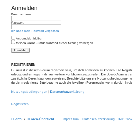
Anmelden
Benutzername:
Passwort:
Ich habe mein Passwort vergessen
Angemeldet bleiben
Meinen Online-Status während dieser Sitzung verbergen
REGISTRIEREN
Du musst in diesem Forum registriert sein, um dich anmelden zu können. Die Registr
erledigt und ermöglicht dir, auf weitere Funktionen zuzugreifen. Die Board-Administra
zusätzliche Berechtigungen zuweisen. Beachte bitte unsere Nutzungsbedingungen 
du dich registrierst. Bitte beachte auch die jeweiligen Forenregeln, wenn du dich in
Nutzungsbedingungen
|
Datenschutzerklärung
Registrieren
Portal
Foren-Übersicht
Impressum
Datenschutzerklärung
Alle Coo