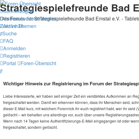
Strategiespielefreunde Bad E
Schnellzugriff
Das Forum der Strategiespielefreunde Bad Emstal e.V. - Table
Unbeantwortete Themen
Zum Inhalt
Aktive Themen
Suche
FAQ
Anmelden
Registrieren
Portal
Foren-Übersicht
Suche
Wichtiger Hinweis zur Registrierung im Forum der Strategiespi
Liebe Interessierte, wir haben seit einiger Zeit ein verstärktes Aufkommen an 
freigeschaltet werden. Damit wir erkennen können, dass ihr Menschen seid, schr
dieser E-Mail kurz, mit welchem Forennick ihr euch registriert habt, wer ihr seid 
gelöscht – wir behalten uns allerdings vor, euch über unsere Registrierungsadres
Wenn nach 14 Tagen keine Authentifizierungs-E-Mail eingegangen ist oder wenn wir
freigeschaltet, sondern gelöscht.