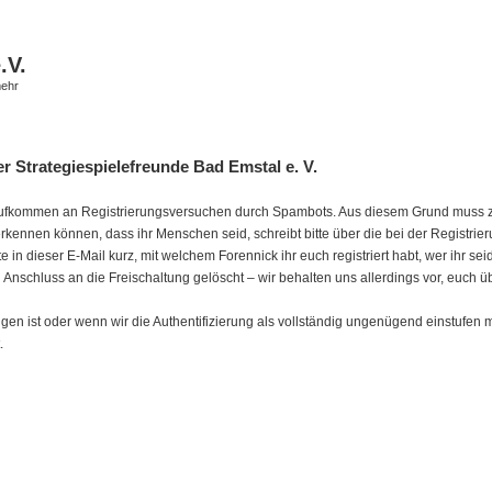
.V.
mehr
r Strategiespielefreunde Bad Emstal e. V.
tes Aufkommen an Registrierungsversuchen durch Spambots. Aus diesem Grund muss zur
erkennen können, dass ihr Menschen seid, schreibt bitte über die bei der Registri
tte in dieser E-Mail kurz, mit welchem Forennick ihr euch registriert habt, wer ihr s
in Anschluss an die Freischaltung gelöscht – wir behalten uns allerdings vor, euch ü
 ist oder wenn wir die Authentifizierung als vollständig ungenügend einstufen müs
.