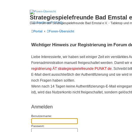
Strategiespielefreunde Bad Emstal e
Schnellzugriff
FAQ
Das Forum der Strategiespielefreunde Bad Emstal e.V. - Tabletop und 
Portal
Foren-Übersicht
Wichtiger Hinweis zur Registrierung im Forum de
Liebe Interessierte, wir haben seit einiger Zeit ein verstärk
Forenadministration manuell freigeschaltet werden. Damit wir 
registrierung ÄT strategiespielefreunde PUNKT de
. Schreibt bi
E-Mail dient ausschließlich der Authentifizierung und sie wird 
noch Fragen haben sollten.
Wenn nach 14 Tagen keine Authentifizierungs-E-Mail eingegangen
ist), wird das Nutzerkonto nicht freigeschaltet, sondern gelöscht
Anmelden
Benutzername:
Passwort: