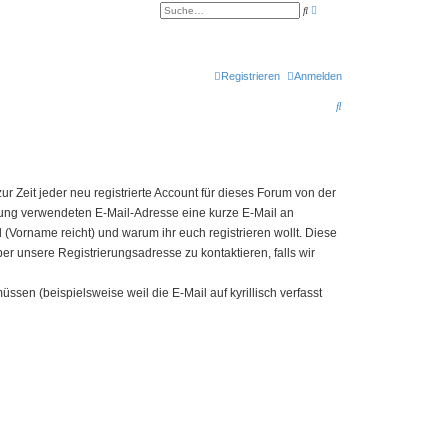
E
S
r
u
w
c
e
h
i
e
t
e
Registrieren
Anmelden
r
t
S
e
S
u
u
c
h
c
e
h
 Zeit jeder neu registrierte Account für dieses Forum von der
e
erung verwendeten E-Mail-Adresse eine kurze E-Mail an
eid (Vorname reicht) und warum ihr euch registrieren wollt. Diese
ber unsere Registrierungsadresse zu kontaktieren, falls wir
sen (beispielsweise weil die E-Mail auf kyrillisch verfasst