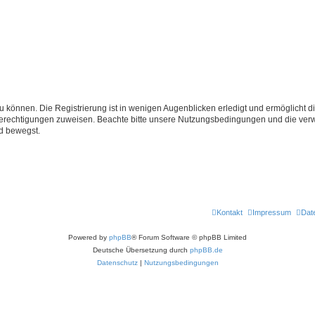
 können. Die Registrierung ist in wenigen Augenblicken erledigt und ermöglicht di
 Berechtigungen zuweisen. Beachte bitte unsere Nutzungsbedingungen und die verwa
d bewegst.
Kontakt
Impressum
Dat
Powered by
phpBB
® Forum Software © phpBB Limited
Deutsche Übersetzung durch
phpBB.de
Datenschutz
|
Nutzungsbedingungen