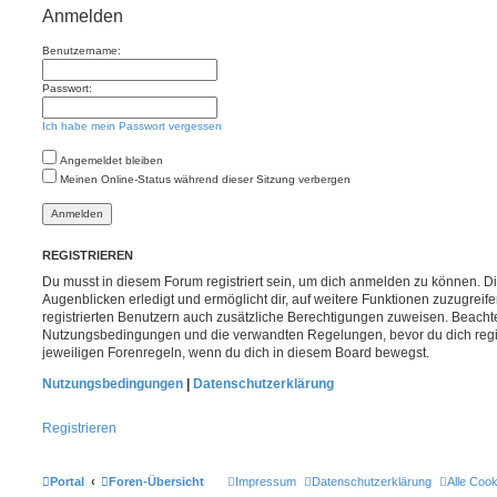
Anmelden
Benutzername:
Passwort:
Ich habe mein Passwort vergessen
Angemeldet bleiben
Meinen Online-Status während dieser Sitzung verbergen
REGISTRIEREN
Du musst in diesem Forum registriert sein, um dich anmelden zu können. Di
Augenblicken erledigt und ermöglicht dir, auf weitere Funktionen zuzugreif
registrierten Benutzern auch zusätzliche Berechtigungen zuweisen. Beachte
Nutzungsbedingungen und die verwandten Regelungen, bevor du dich registr
jeweiligen Forenregeln, wenn du dich in diesem Board bewegst.
Nutzungsbedingungen
|
Datenschutzerklärung
Registrieren
Portal
Foren-Übersicht
Impressum
Datenschutzerklärung
Alle Coo