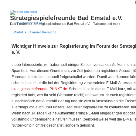
Strategiespielefreunde Bad Emstal e.V.
Schnellzugriff
FAQ
Das Forum der Strategiespielefreunde Bad Emstal e.V. - Tabletop und mehr
Portal
Foren-Übersicht
Wichtiger Hinweis zur Registrierung im Forum der Strateg
e. V.
Liebe Interessierte, wir haben seit einiger Zeit ein verstärktes Aufkommen
Spambots. Aus diesem Grund muss zur Zeit jeder neu registrierte Account f
Forenadministration manuell freigeschaltet werden. Damit wir erkennen kö
schreibt bitte über die bei der Registrierung verwendeten E-Mail-Adresse e
strategiespielefreunde PUNKT de
. Schreibt bitte in dieser E-Mail kurz, mit
registriert habt, wer ihr seid (Vorname reicht) und warum ihr euch registriere
ausschließlich der Authentifizierung und sie wird in Anschluss an die Freis
allerdings vor, euch über unsere Registrierungsadresse zu kontaktieren, fal
Wenn nach 14 Tagen keine Authentifizierungs-E-Mail eingegangen ist oder w
vollständig ungenügend einstufen müssen (beispielsweise weil die E-Mail auf 
Nutzerkonto nicht freigeschaltet, sondern gelöscht.