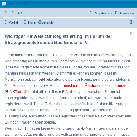
Strategiespielefreunde
FAQ
Registrieren
Anmelden
Bad Emstal e.V.
S
Das Forum der Strategiespielefreunde Bad Emstal e.V. - Tabletop und mehr
Portal
Foren-Übersicht
u
Wichtiger Hinweis zur Registrierung im Forum der
c
Strategiespielefreunde Bad Emstal e. V.
h
e
Liebe Interessierte, wir haben seit einiger Zeit ein verstärktes Aufkommen an
Registrierungsversuchen durch Spambots. Aus diesem Grund muss zur Zeit
jeder neu registrierte Account für dieses Forum von der Forenadministration
manuell freigeschaltet werden. Damit wir erkennen können, dass ihr
Menschen seid, schreibt bitte über die bei der Registrierung verwendeten E-
Mail-Adresse eine kurze E-Mail an
registrierung ÄT strategiespielefreunde
PUNKT de
. Schreibt bitte in dieser E-Mail kurz, mit welchem Forennick ihr
euch registriert habt, wer ihr seid (Vorname reicht) und warum ihr euch
registrieren wollt. Diese E-Mail dient ausschließlich der Authentifizierung und
sie wird in Anschluss an die Freischaltung gelöscht – wir behalten uns
allerdings vor, euch über unsere Registrierungsadresse zu kontaktieren, falls
wir noch Fragen haben sollten.
Wenn nach 14 Tagen keine Authentifizierungs-E-Mail eingegangen ist oder
wenn wir die Authentifizierung als vollständig ungenügend einstufen müssen