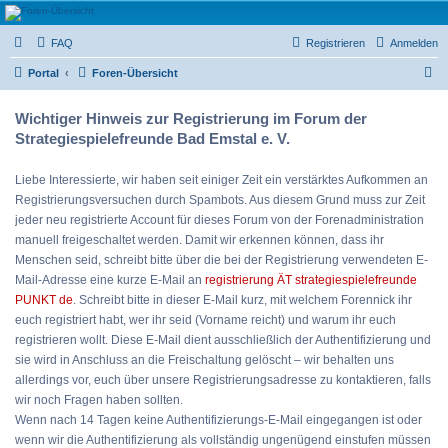
Strategiespielefreunde
FAQ
Registrieren
Anmelden
Bad Emstal e.V.
S
Das Forum der Strategiespielefreunde Bad Emstal e.V. - Tabletop und mehr
Portal
Foren-Übersicht
u
Wichtiger Hinweis zur Registrierung im Forum der
c
Strategiespielefreunde Bad Emstal e. V.
h
e
Liebe Interessierte, wir haben seit einiger Zeit ein verstärktes Aufkommen an
Registrierungsversuchen durch Spambots. Aus diesem Grund muss zur Zeit
jeder neu registrierte Account für dieses Forum von der Forenadministration
manuell freigeschaltet werden. Damit wir erkennen können, dass ihr
Menschen seid, schreibt bitte über die bei der Registrierung verwendeten E-
Mail-Adresse eine kurze E-Mail an
registrierung ÄT strategiespielefreunde
PUNKT de
. Schreibt bitte in dieser E-Mail kurz, mit welchem Forennick ihr
euch registriert habt, wer ihr seid (Vorname reicht) und warum ihr euch
registrieren wollt. Diese E-Mail dient ausschließlich der Authentifizierung und
sie wird in Anschluss an die Freischaltung gelöscht – wir behalten uns
allerdings vor, euch über unsere Registrierungsadresse zu kontaktieren, falls
wir noch Fragen haben sollten.
Wenn nach 14 Tagen keine Authentifizierungs-E-Mail eingegangen ist oder
wenn wir die Authentifizierung als vollständig ungenügend einstufen müssen