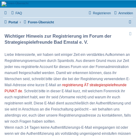
Strategiespielefreunde
FAQ
Registrieren
Anmelden
Bad Emstal e.V.
S
Das Forum der Strategiespielefreunde Bad Emstal e.V. - Tabletop und mehr
Portal
Foren-Übersicht
u
Wichtiger Hinweis zur Registrierung im Forum der
c
Strategiespielefreunde Bad Emstal e. V.
h
e
Liebe Interessierte, wir haben seit einiger Zeit ein verstärktes Aufkommen an
Registrierungsversuchen durch Spambots. Aus diesem Grund muss zur Zeit
jeder neu registrierte Account für dieses Forum von der Forenadministration
manuell freigeschaltet werden. Damit wir erkennen können, dass ihr
Menschen seid, schreibt bitte über die bei der Registrierung verwendeten E-
Mail-Adresse eine kurze E-Mail an
registrierung ÄT strategiespielefreunde
PUNKT de
. Schreibt bitte in dieser E-Mail kurz, mit welchem Forennick ihr
euch registriert habt, wer ihr seid (Vorname reicht) und warum ihr euch
registrieren wollt. Diese E-Mail dient ausschließlich der Authentifizierung und
sie wird in Anschluss an die Freischaltung gelöscht – wir behalten uns
allerdings vor, euch über unsere Registrierungsadresse zu kontaktieren, falls
wir noch Fragen haben sollten.
Wenn nach 14 Tagen keine Authentifizierungs-E-Mail eingegangen ist oder
wenn wir die Authentifizierung als vollständig ungenügend einstufen müssen