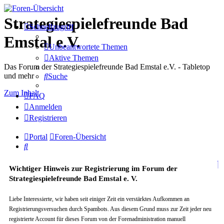
Strategiespielefreunde Bad
Schnellzugriff
Emstal e.V.
Unbeantwortete Themen
Aktive Themen
Das Forum der Strategiespielefreunde Bad Emstal e.V. - Tabletop
und mehr
Suche
Zum Inhalt
FAQ
Anmelden
Registrieren
Portal
Foren-Übersicht
Suche
Wichtiger Hinweis zur Registrierung im Forum der
Strategiespielefreunde Bad Emstal e. V.
Liebe Interessierte, wir haben seit einiger Zeit ein verstärktes Aufkommen an
Registrierungsversuchen durch Spambots. Aus diesem Grund muss zur Zeit jeder neu
registrierte Account für dieses Forum von der Forenadministration manuell