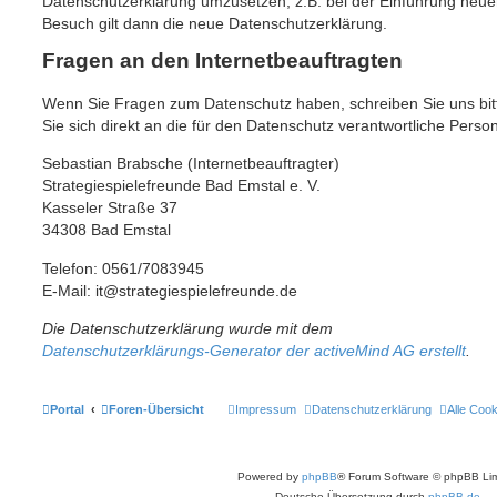
Datenschutzerklärung umzusetzen, z.B. bei der Einführung neuer
Besuch gilt dann die neue Datenschutzerklärung.
Fragen an den Internetbeauftragten
Wenn Sie Fragen zum Datenschutz haben, schreiben Sie uns bit
Sie sich direkt an die für den Datenschutz verantwortliche Perso
Sebastian Brabsche (Internetbeauftragter)
Strategiespielefreunde Bad Emstal e. V.
Kasseler Straße 37
34308 Bad Emstal
Telefon: 0561/7083945
E-Mail: it@strategiespielefreunde.de
Die Datenschutzerklärung wurde mit dem
Datenschutzerklärungs-Generator der activeMind AG erstellt
.
Portal
Foren-Übersicht
Impressum
Datenschutzerklärung
Alle Coo
Powered by
phpBB
® Forum Software © phpBB Lim
Deutsche Übersetzung durch
phpBB.de