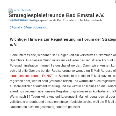
Strategiespielefreunde Bad Emstal e.V.
Schnellzugriff
FAQ
Das Forum der Strategiespielefreunde Bad Emstal e.V. - Tabletop und mehr
Portal
Foren-Übersicht
Wichtiger Hinweis zur Registrierung im Forum der Strateg
e. V.
Liebe Interessierte, wir haben seit einiger Zeit ein verstärktes Aufkommen
Spambots. Aus diesem Grund muss zur Zeit jeder neu registrierte Account f
Forenadministration manuell freigeschaltet werden. Damit wir erkennen kö
schreibt bitte über die bei der Registrierung verwendeten E-Mail-Adresse e
strategiespielefreunde PUNKT de
. Schreibt bitte in dieser E-Mail kurz, mit
registriert habt, wer ihr seid (Vorname reicht) und warum ihr euch registriere
ausschließlich der Authentifizierung und sie wird in Anschluss an die Freis
allerdings vor, euch über unsere Registrierungsadresse zu kontaktieren, fal
Wenn nach 14 Tagen keine Authentifizierungs-E-Mail eingegangen ist oder w
vollständig ungenügend einstufen müssen (beispielsweise weil die E-Mail auf 
Nutzerkonto nicht freigeschaltet, sondern gelöscht.