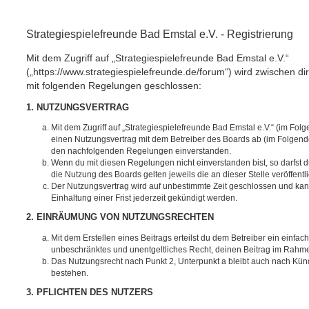
Strategiespielefreunde Bad Emstal e.V. - Registrierung
Mit dem Zugriff auf „Strategiespielefreunde Bad Emstal e.V.“
(„https://www.strategiespielefreunde.de/forum“) wird zwischen di
mit folgenden Regelungen geschlossen:
1. NUTZUNGSVERTRAG
Mit dem Zugriff auf „Strategiespielefreunde Bad Emstal e.V.“ (im Fol
einen Nutzungsvertrag mit dem Betreiber des Boards ab (im Folgenden
den nachfolgenden Regelungen einverstanden.
Wenn du mit diesen Regelungen nicht einverstanden bist, so darfst d
die Nutzung des Boards gelten jeweils die an dieser Stelle veröffent
Der Nutzungsvertrag wird auf unbestimmte Zeit geschlossen und ka
Einhaltung einer Frist jederzeit gekündigt werden.
2. EINRÄUMUNG VON NUTZUNGSRECHTEN
Mit dem Erstellen eines Beitrags erteilst du dem Betreiber ein einfach
unbeschränktes und unentgeltliches Recht, deinen Beitrag im Rahm
Das Nutzungsrecht nach Punkt 2, Unterpunkt a bleibt auch nach Kü
bestehen.
3. PFLICHTEN DES NUTZERS