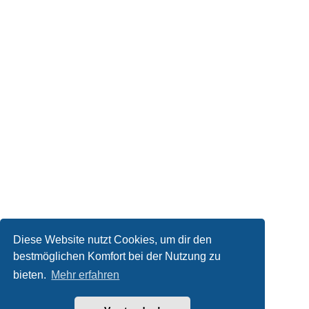
Diese Website nutzt Cookies, um dir den
bestmöglichen Komfort bei der Nutzung zu
bieten.
Mehr erfahren