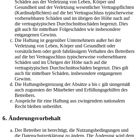
Schäden aus der Verletzung von Leben, Körper und
Gesundheit und der Verletzung wesentlicher Vertragspflichten
(Kardinalpflichten) auf die bei Vertragsschluss typischerweise
vorhersehbaren Schäden und im übrigen der Höhe nach auf
die vertragstypischen Durchschnittsschäden begrenzt. Dies
gilt auch für mittelbare Folgeschäden wie insbesondere
entgangenen Gewinn.
Die Haftung ist gegenüber Unternehmern außer bei der
Verletzung von Leben, Körper und Gesundheit oder
vorsätzlichem oder grob fahrlässigem Verhalten des Betreibers
auf die bei Vertragsschluss typischerweise vorhersehbaren
Schäden und im Übrigen der Höhe nach auf die
vertragstypischen Durchschnittsschäden begrenzt. Dies gilt
auch für mittelbare Schäden, insbesondere entgangenen
Gewinn.
Die Haftungsbegrenzung der Absätze a bis c gilt sinngemäß
auch zugunsten der Mitarbeiter und Erfüllungsgehilfen des
Betreibers.
Ansprüche für eine Haftung aus zwingendem nationalem
Recht bleiben unberührt.
6. Änderungsvorbehalt
Der Betreiber ist berechtigt, die Nutzungsbedingungen und
die Datenschutzerklärung zu ändern. Die Änderung wird dem