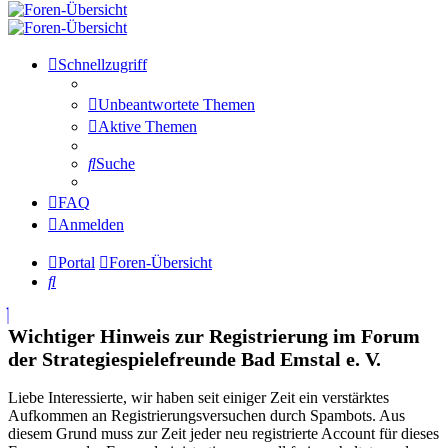
Schnellzugriff
Unbeantwortete Themen
Aktive Themen
Suche
FAQ
Anmelden
Portal
Foren-Übersicht
Suche
Wichtiger Hinweis zur Registrierung im Forum
der Strategiespielefreunde Bad Emstal e. V.
Liebe Interessierte, wir haben seit einiger Zeit ein verstärktes
Aufkommen an Registrierungsversuchen durch Spambots. Aus
diesem Grund muss zur Zeit jeder neu registrierte Account für dieses