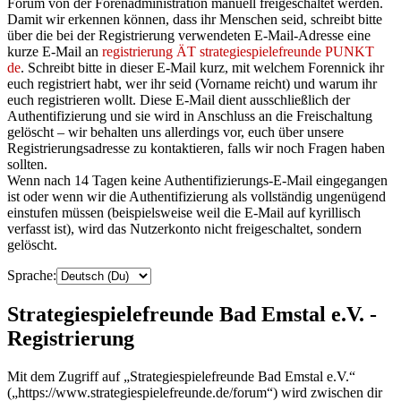
Forum von der Forenadministration manuell freigeschaltet werden.
Damit wir erkennen können, dass ihr Menschen seid, schreibt bitte
über die bei der Registrierung verwendeten E-Mail-Adresse eine
kurze E-Mail an
registrierung ÄT strategiespielefreunde PUNKT
de
. Schreibt bitte in dieser E-Mail kurz, mit welchem Forennick ihr
euch registriert habt, wer ihr seid (Vorname reicht) und warum ihr
euch registrieren wollt. Diese E-Mail dient ausschließlich der
Authentifizierung und sie wird in Anschluss an die Freischaltung
gelöscht – wir behalten uns allerdings vor, euch über unsere
Registrierungsadresse zu kontaktieren, falls wir noch Fragen haben
sollten.
Wenn nach 14 Tagen keine Authentifizierungs-E-Mail eingegangen
ist oder wenn wir die Authentifizierung als vollständig ungenügend
einstufen müssen (beispielsweise weil die E-Mail auf kyrillisch
verfasst ist), wird das Nutzerkonto nicht freigeschaltet, sondern
gelöscht.
Sprache:
Strategiespielefreunde Bad Emstal e.V. -
Registrierung
Mit dem Zugriff auf „Strategiespielefreunde Bad Emstal e.V.“
(„https://www.strategiespielefreunde.de/forum“) wird zwischen dir