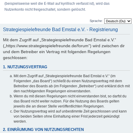
(beispielsweise weil die E-Mail auf kyrillisch verfasst ist), wird das
Nutzerkonto nicht freigeschaltet, sondern gelöscht.
Sprache:
Strategiespielefreunde Bad Emstal e.V. - Registrierung
Mit dem Zugriff auf „Strategiespielefreunde Bad Emstal e.V.“
(„https://www.strategiespielefreunde.de/forum“) wird zwischen dir
und dem Betreiber ein Vertrag mit folgenden Regelungen
geschlossen:
1. NUTZUNGSVERTRAG
Mit dem Zugriff auf „Strategiespielefreunde Bad Emstal e.V.“ (im
Folgenden „das Board“) schließt du einen Nutzungsvertrag mit dem
Betreiber des Boards ab (im Folgenden „Betreiber“) und erklärst dich mit
den nachfolgenden Regelungen einverstanden.
Wenn du mit diesen Regelungen nicht einverstanden bist, so darfst du
das Board nicht weiter nutzen. Für die Nutzung des Boards gelten
jeweils die an dieser Stelle veröffentlichten Regelungen.
Der Nutzungsvertrag wird auf unbestimmte Zeit geschlossen und kann
von beiden Seiten ohne Einhaltung einer Frist jederzeit gekündigt
werden.
2. EINRÄUMUNG VON NUTZUNGSRECHTEN