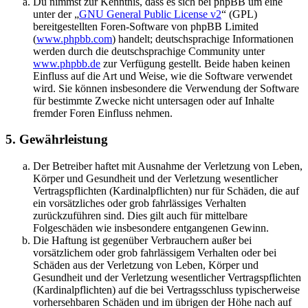
Du nimmst zur Kenntnis, dass es sich bei phpBB um eine
unter der „
GNU General Public License v2
“ (GPL)
bereitgestellten Foren-Software von phpBB Limited
(
www.phpbb.com
) handelt; deutschsprachige Informationen
werden durch die deutschsprachige Community unter
www.phpbb.de
zur Verfügung gestellt. Beide haben keinen
Einfluss auf die Art und Weise, wie die Software verwendet
wird. Sie können insbesondere die Verwendung der Software
für bestimmte Zwecke nicht untersagen oder auf Inhalte
fremder Foren Einfluss nehmen.
5. Gewährleistung
Der Betreiber haftet mit Ausnahme der Verletzung von Leben,
Körper und Gesundheit und der Verletzung wesentlicher
Vertragspflichten (Kardinalpflichten) nur für Schäden, die auf
ein vorsätzliches oder grob fahrlässiges Verhalten
zurückzuführen sind. Dies gilt auch für mittelbare
Folgeschäden wie insbesondere entgangenen Gewinn.
Die Haftung ist gegenüber Verbrauchern außer bei
vorsätzlichem oder grob fahrlässigem Verhalten oder bei
Schäden aus der Verletzung von Leben, Körper und
Gesundheit und der Verletzung wesentlicher Vertragspflichten
(Kardinalpflichten) auf die bei Vertragsschluss typischerweise
vorhersehbaren Schäden und im übrigen der Höhe nach auf