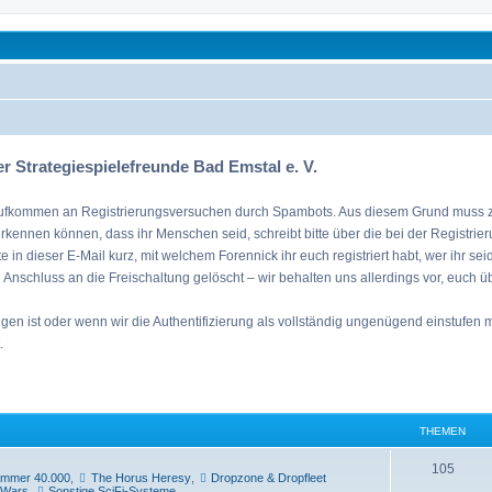
.V.
mehr
r Strategiespielefreunde Bad Emstal e. V.
tes Aufkommen an Registrierungsversuchen durch Spambots. Aus diesem Grund muss zur
erkennen können, dass ihr Menschen seid, schreibt bitte über die bei der Registri
tte in dieser E-Mail kurz, mit welchem Forennick ihr euch registriert habt, wer ihr s
in Anschluss an die Freischaltung gelöscht – wir behalten uns allerdings vor, euch ü
 ist oder wenn wir die Authentifizierung als vollständig ungenügend einstufen müs
.
THEMEN
T
105
mmer 40.000
,
The Horus Heresy
,
Dropzone & Dropfleet
 Wars
,
Sonstige SciFi-Systeme