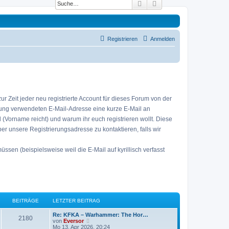
Suche
Erweiterte Suche
Registrieren
Anmelden
 Zeit jeder neu registrierte Account für dieses Forum von der
erung verwendeten E-Mail-Adresse eine kurze E-Mail an
eid (Vorname reicht) und warum ihr euch registrieren wollt. Diese
ber unsere Registrierungsadresse zu kontaktieren, falls wir
sen (beispielsweise weil die E-Mail auf kyrillisch verfasst
BEITRÄGE
LETZTER BEITRAG
L
Re: KFKA – Warhammer: The Hor…
B
2180
e
N
von
Eversor
t
e
Mo 13. Apr 2026, 20:24