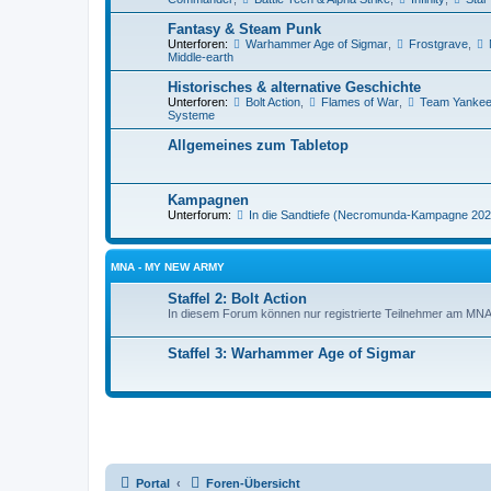
Fantasy & Steam Punk
Unterforen:
Warhammer Age of Sigmar
,
Frostgrave
,
Middle-earth
Historisches & alternative Geschichte
Unterforen:
Bolt Action
,
Flames of War
,
Team Yanke
Systeme
Allgemeines zum Tabletop
Kampagnen
Unterforum:
In die Sandtiefe (Necromunda-Kampagne 202
MNA - MY NEW ARMY
Staffel 2: Bolt Action
In diesem Forum können nur registrierte Teilnehmer am MN
Staffel 3: Warhammer Age of Sigmar
Portal
Foren-Übersicht