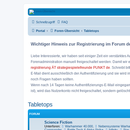
Strategiespielefreunde Bad Emstal e
Schnellzugriff
FAQ
Das Forum der Strategiespielefreunde Bad Emstal e.V. - Tabletop und 
Portal
Foren-Übersicht
Tabletops
Wichtiger Hinweis zur Registrierung im Forum de
Liebe Interessierte, wir haben seit einiger Zeit ein verstärk
Forenadministration manuell freigeschaltet werden. Damit wir 
registrierung ÄT strategiespielefreunde PUNKT de
. Schreibt bi
E-Mail dient ausschließlich der Authentifizierung und sie wird 
noch Fragen haben sollten.
Wenn nach 14 Tagen keine Authentifizierungs-E-Mail eingegangen
ist), wird das Nutzerkonto nicht freigeschaltet, sondern gelöscht
Tabletops
FORUM
Science Fiction
Unterforen:
Warhammer 40.000
,
Nebensysteme Warha
Commander
,
Battle Tech & Alpha Strike
,
Infinity
,
Star