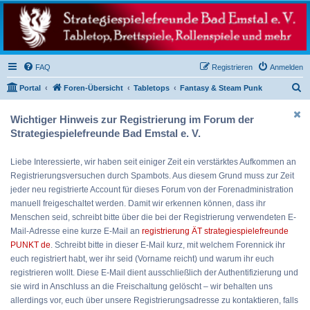
Strategiespielefreunde
Bad Emstal e.V.
Das Forum der Strategiespielefreunde Bad Emstal e.V. - Tabletop und mehr
FAQ
Registrieren
Anmelden
S
Portal
Foren-Übersicht
Tabletops
Fantasy & Steam Punk
u
Wichtiger Hinweis zur Registrierung im Forum der
c
Strategiespielefreunde Bad Emstal e. V.
h
e
Liebe Interessierte, wir haben seit einiger Zeit ein verstärktes Aufkommen an
Registrierungsversuchen durch Spambots. Aus diesem Grund muss zur Zeit
jeder neu registrierte Account für dieses Forum von der Forenadministration
manuell freigeschaltet werden. Damit wir erkennen können, dass ihr
Menschen seid, schreibt bitte über die bei der Registrierung verwendeten E-
Mail-Adresse eine kurze E-Mail an
registrierung ÄT strategiespielefreunde
PUNKT de
. Schreibt bitte in dieser E-Mail kurz, mit welchem Forennick ihr
euch registriert habt, wer ihr seid (Vorname reicht) und warum ihr euch
registrieren wollt. Diese E-Mail dient ausschließlich der Authentifizierung und
sie wird in Anschluss an die Freischaltung gelöscht – wir behalten uns
allerdings vor, euch über unsere Registrierungsadresse zu kontaktieren, falls