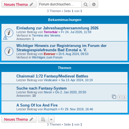
Suche
Erweiterte Suche
Neues Thema
3 Themen • Seite
1
von
1
Bekanntmachungen
Einladung zur Jahreshauptversammlung 2026
Letzter Beitrag von
Terrorbär
«
Fr 24. Jul 2026, 11:59
Verfasst in
Termine des Vereins
Antworten:
1
Wichtiger Hinweis zur Registrierung im Forum der
Strategiespielefreunde Bad Emstal e. V.
Letzter Beitrag von
Eversor
«
Di 6. Aug 2024, 09:53
Verfasst in
Wichtiges zum Forum
Themen
Chainmail 1:72 Fantasy/Medieval Battles
Letzter Beitrag von
Vindicator
«
Sa 13. Apr 2024, 10:19
Suche nach Fantasy-System
Letzter Beitrag von
Nixon
«
Do 2. Jan 2020, 20:50
Antworten:
10
1
2
A Song Of Ice And Fire
Letzter Beitrag von
Ruzmazh
«
Fr 29. Nov 2019, 16:46
Neues Thema
3 Themen • Seite
1
von
1