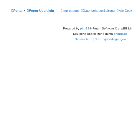
Portal
Foren-Übersicht
Impressum
Datenschutzerklärung
Alle Coo
Powered by
phpBB
® Forum Software © phpBB Lim
Deutsche Übersetzung durch
phpBB.de
Datenschutz
|
Nutzungsbedingungen