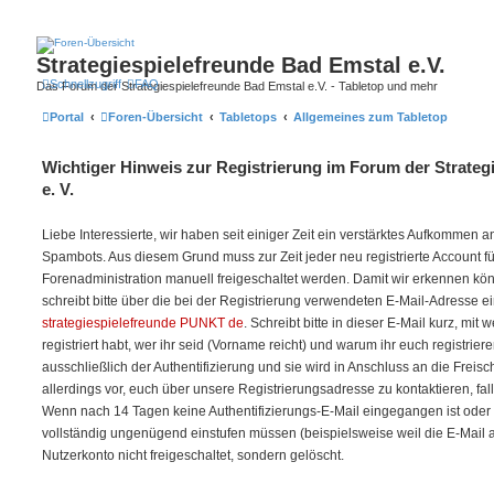
Strategiespielefreunde Bad Emstal e.V.
Schnellzugriff
FAQ
Das Forum der Strategiespielefreunde Bad Emstal e.V. - Tabletop und mehr
Portal
Foren-Übersicht
Tabletops
Allgemeines zum Tabletop
Wichtiger Hinweis zur Registrierung im Forum der Strateg
e. V.
Liebe Interessierte, wir haben seit einiger Zeit ein verstärktes Aufkommen
Spambots. Aus diesem Grund muss zur Zeit jeder neu registrierte Account f
Forenadministration manuell freigeschaltet werden. Damit wir erkennen kö
schreibt bitte über die bei der Registrierung verwendeten E-Mail-Adresse e
strategiespielefreunde PUNKT de
. Schreibt bitte in dieser E-Mail kurz, mit
registriert habt, wer ihr seid (Vorname reicht) und warum ihr euch registriere
ausschließlich der Authentifizierung und sie wird in Anschluss an die Freis
allerdings vor, euch über unsere Registrierungsadresse zu kontaktieren, fal
Wenn nach 14 Tagen keine Authentifizierungs-E-Mail eingegangen ist oder w
vollständig ungenügend einstufen müssen (beispielsweise weil die E-Mail auf 
Nutzerkonto nicht freigeschaltet, sondern gelöscht.