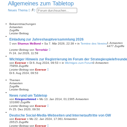
Allgemeines zum Tabletop
S
E
Neues Thema
u
r
c
w
h
e
e
i
Bekanntmachungen
t
Antworten
e
Zugriffe
r
Letzter Beitrag
t
Einladung zur Jahreshauptversammlung 2026
e
1
Antworten
S
von
Shamus McBond
»
Sa 7. Mär 2026, 22:38
» in
Termine des Vereins
4477
Zugriffe
u
Letzter Beitrag
von
Terrorbär
c
Fr 24. Jul 2026, 11:59
h
e
Wichtiger Hinweis zur Registrierung im Forum der Strategiespielefreunde
von
Eversor
»
Di 6. Aug 2024, 09:53
» in
Wichtiges zum Forum
0
Antworten
75959
Zugriffe
Letzter Beitrag
von
Eversor
Di 6. Aug 2024, 09:53
Themen
Antworten
Zugriffe
Letzter Beitrag
News rund um Tabletop
von
Kriegsschmied
»
Mo 13. Jan 2014, 01:23
65
Antworten
101680
Zugriffe
Letzter Beitrag
von
Eversor
Fr 25. Dez 2020, 09:50
Deutsche Social-Media-Webseiten und Internetauftritte von GW
von
Eversor
»
Mo 22. Jan 2024, 17:36
1
Antworten
26515
Zugriffe
Letzter Beitrag
von
Eversor