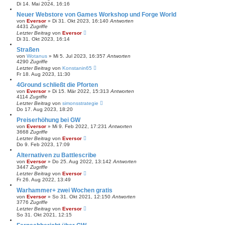
Di 14. Mai 2024, 16:16
Neuer Webstore von Games Workshop und Forge World
von
Eversor
»
Di 31. Okt 2023, 16:14
0
Antworten
4431
Zugriffe
Letzter Beitrag
von
Eversor
Di 31. Okt 2023, 16:14
Straßen
von
Wotanus
»
Mi 5. Jul 2023, 16:35
7
Antworten
4290
Zugriffe
Letzter Beitrag
von
Konstanin65
Fr 18. Aug 2023, 11:30
4Ground schließt die Pforten
von
Eversor
»
Di 15. Mär 2022, 15:31
3
Antworten
4114
Zugriffe
Letzter Beitrag
von
simonsstrategie
Do 17. Aug 2023, 18:20
Preiserhöhung bei GW
von
Eversor
»
Mi 9. Feb 2022, 17:23
1
Antworten
3668
Zugriffe
Letzter Beitrag
von
Eversor
Do 9. Feb 2023, 17:09
Alternativen zu Battlescribe
von
Eversor
»
Do 25. Aug 2022, 13:14
2
Antworten
3447
Zugriffe
Letzter Beitrag
von
Eversor
Fr 26. Aug 2022, 13:49
Warhammer+ zwei Wochen gratis
von
Eversor
»
So 31. Okt 2021, 12:15
0
Antworten
3776
Zugriffe
Letzter Beitrag
von
Eversor
So 31. Okt 2021, 12:15