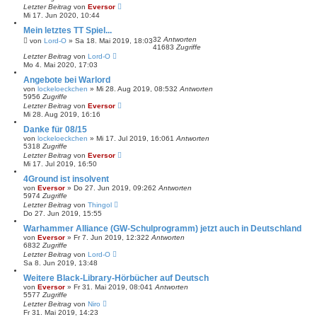
Letzter Beitrag
von
Eversor
Mi 17. Jun 2020, 10:44
Mein letztes TT Spiel...
32
Antworten
von
Lord-O
»
Sa 18. Mai 2019, 18:03
41683
Zugriffe
Letzter Beitrag
von
Lord-O
Mo 4. Mai 2020, 17:03
Angebote bei Warlord
von
lockeloeckchen
»
Mi 28. Aug 2019, 08:53
2
Antworten
5956
Zugriffe
Letzter Beitrag
von
Eversor
Mi 28. Aug 2019, 16:16
Danke für 08/15
von
lockeloeckchen
»
Mi 17. Jul 2019, 16:06
1
Antworten
5318
Zugriffe
Letzter Beitrag
von
Eversor
Mi 17. Jul 2019, 16:50
4Ground ist insolvent
von
Eversor
»
Do 27. Jun 2019, 09:26
2
Antworten
5974
Zugriffe
Letzter Beitrag
von
Thingol
Do 27. Jun 2019, 15:55
Warhammer Alliance (GW-Schulprogramm) jetzt auch in Deutschland
von
Eversor
»
Fr 7. Jun 2019, 12:32
2
Antworten
6832
Zugriffe
Letzter Beitrag
von
Lord-O
Sa 8. Jun 2019, 13:48
Weitere Black-Library-Hörbücher auf Deutsch
von
Eversor
»
Fr 31. Mai 2019, 08:04
1
Antworten
5577
Zugriffe
Letzter Beitrag
von
Niro
Fr 31. Mai 2019, 14:23