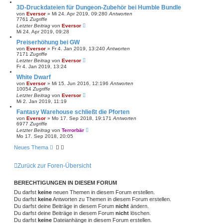
3D-Druckdateien für Dungeon-Zubehör bei Humble Bundle
von
Eversor
»
Mi 24. Apr 2019, 09:28
0
Antworten
7761
Zugriffe
Letzter Beitrag
von
Eversor
Mi 24. Apr 2019, 09:28
Preiserhöhung bei GW
von
Eversor
»
Fr 4. Jan 2019, 13:24
0
Antworten
7171
Zugriffe
Letzter Beitrag
von
Eversor
Fr 4. Jan 2019, 13:24
White Dwarf
von
Eversor
»
Mi 15. Jun 2016, 12:19
6
Antworten
10054
Zugriffe
Letzter Beitrag
von
Eversor
Mi 2. Jan 2019, 11:19
Fantasy Warehouse schließt die Pforten
von
Eversor
»
Mo 17. Sep 2018, 19:17
1
Antworten
6977
Zugriffe
Letzter Beitrag
von
Terrorbär
Mo 17. Sep 2018, 20:05
Neues Thema
Zurück zur Foren-Übersicht
BERECHTIGUNGEN IN DIESEM FORUM
Du darfst
keine
neuen Themen in diesem Forum erstellen.
Du darfst
keine
Antworten zu Themen in diesem Forum erstellen.
Du darfst deine Beiträge in diesem Forum
nicht
ändern.
Du darfst deine Beiträge in diesem Forum
nicht
löschen.
Du darfst
keine
Dateianhänge in diesem Forum erstellen.