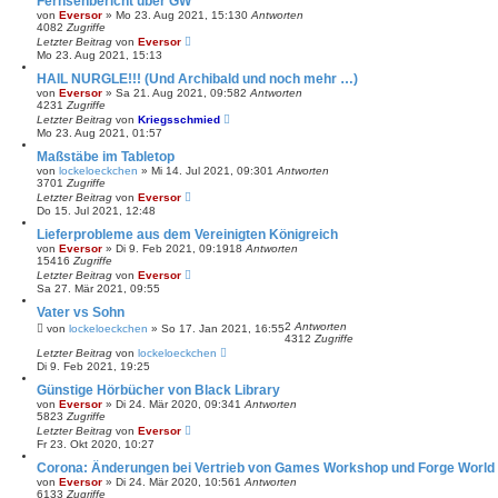
Fernsehbericht über GW
von
Eversor
»
Mo 23. Aug 2021, 15:13
0
Antworten
4082
Zugriffe
Letzter Beitrag
von
Eversor
Mo 23. Aug 2021, 15:13
HAIL NURGLE!!! (Und Archibald und noch mehr …)
von
Eversor
»
Sa 21. Aug 2021, 09:58
2
Antworten
4231
Zugriffe
Letzter Beitrag
von
Kriegsschmied
Mo 23. Aug 2021, 01:57
Maßstäbe im Tabletop
von
lockeloeckchen
»
Mi 14. Jul 2021, 09:30
1
Antworten
3701
Zugriffe
Letzter Beitrag
von
Eversor
Do 15. Jul 2021, 12:48
Lieferprobleme aus dem Vereinigten Königreich
von
Eversor
»
Di 9. Feb 2021, 09:19
18
Antworten
15416
Zugriffe
Letzter Beitrag
von
Eversor
Sa 27. Mär 2021, 09:55
Vater vs Sohn
2
Antworten
von
lockeloeckchen
»
So 17. Jan 2021, 16:55
4312
Zugriffe
Letzter Beitrag
von
lockeloeckchen
Di 9. Feb 2021, 19:25
Günstige Hörbücher von Black Library
von
Eversor
»
Di 24. Mär 2020, 09:34
1
Antworten
5823
Zugriffe
Letzter Beitrag
von
Eversor
Fr 23. Okt 2020, 10:27
Corona: Änderungen bei Vertrieb von Games Workshop und Forge World
von
Eversor
»
Di 24. Mär 2020, 10:56
1
Antworten
6133
Zugriffe