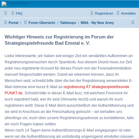
Strategiespielefreunde
FAQ
Registrieren
Anmelden
Bad Emstal e.V.
S
Das Forum der Strategiespielefreunde Bad Emstal e.V. - Tabletop und mehr
Portal
Foren-Übersicht
Tabletops
MNA - My New Army
u
Wichtiger Hinweis zur Registrierung im Forum der
c
Strategiespielefreunde Bad Emstal e. V.
h
e
Liebe Interessierte, wir haben seit einiger Zeit ein verstärktes Aufkommen an
Registrierungsversuchen durch Spambots. Aus diesem Grund muss zur Zeit
jeder neu registrierte Account für dieses Forum von der Forenadministration
manuell freigeschaltet werden. Damit wir erkennen können, dass ihr
Menschen seid, schreibt bitte über die bei der Registrierung verwendeten E-
Mail-Adresse eine kurze E-Mail an
registrierung ÄT strategiespielefreunde
PUNKT de
. Schreibt bitte in dieser E-Mail kurz, mit welchem Forennick ihr
euch registriert habt, wer ihr seid (Vorname reicht) und warum ihr euch
registrieren wollt. Diese E-Mail dient ausschließlich der Authentifizierung und
sie wird in Anschluss an die Freischaltung gelöscht – wir behalten uns
allerdings vor, euch über unsere Registrierungsadresse zu kontaktieren, falls
wir noch Fragen haben sollten.
Wenn nach 14 Tagen keine Authentifizierungs-E-Mail eingegangen ist oder
wenn wir die Authentifizierung als vollständig ungenügend einstufen müssen