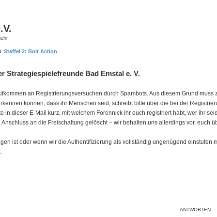
.V.
mehr
Staffel 2: Bolt Action
r Strategiespielefreunde Bad Emstal e. V.
tes Aufkommen an Registrierungsversuchen durch Spambots. Aus diesem Grund muss zur
erkennen können, dass ihr Menschen seid, schreibt bitte über die bei der Registri
tte in dieser E-Mail kurz, mit welchem Forennick ihr euch registriert habt, wer ihr s
in Anschluss an die Freischaltung gelöscht – wir behalten uns allerdings vor, euch ü
 ist oder wenn wir die Authentifizierung als vollständig ungenügend einstufen müs
.
ANTWORTEN