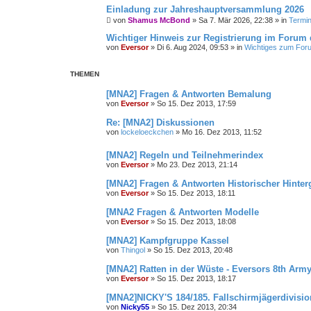
Einladung zur Jahreshauptversammlung 2026
von
Shamus McBond
»
Sa 7. Mär 2026, 22:38
» in
Termin
Wichtiger Hinweis zur Registrierung im Forum d
von
Eversor
»
Di 6. Aug 2024, 09:53
» in
Wichtiges zum For
THEMEN
[MNA2] Fragen & Antworten Bemalung
von
Eversor
»
So 15. Dez 2013, 17:59
Re: [MNA2] Diskussionen
von
lockeloeckchen
»
Mo 16. Dez 2013, 11:52
[MNA2] Regeln und Teilnehmerindex
von
Eversor
»
Mo 23. Dez 2013, 21:14
[MNA2] Fragen & Antworten Historischer Hinte
von
Eversor
»
So 15. Dez 2013, 18:11
[MNA2 Fragen & Antworten Modelle
von
Eversor
»
So 15. Dez 2013, 18:08
[MNA2] Kampfgruppe Kassel
von
Thingol
»
So 15. Dez 2013, 20:48
[MNA2] Ratten in der Wüste - Eversors 8th Arm
von
Eversor
»
So 15. Dez 2013, 18:17
[MNA2]NICKY'S 184/185. Fallschirmjägerdivisi
von
Nicky55
»
So 15. Dez 2013, 20:34