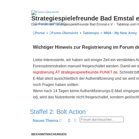
Strategiespielefreunde Bad Emstal e
Schnellzugriff
FAQ
Das Forum der Strategiespielefreunde Bad Emstal e.V. - Tabletop und 
Portal
Foren-Übersicht
Tabletops
MNA - My New Army
Wichtiger Hinweis zur Registrierung im Forum de
Liebe Interessierte, wir haben seit einiger Zeit ein verstärk
Forenadministration manuell freigeschaltet werden. Damit wir 
registrierung ÄT strategiespielefreunde PUNKT de
. Schreibt bi
E-Mail dient ausschließlich der Authentifizierung und sie wird 
noch Fragen haben sollten.
Wenn nach 14 Tagen keine Authentifizierungs-E-Mail eingegangen
ist), wird das Nutzerkonto nicht freigeschaltet, sondern gelöscht
Staffel 2: Bolt Action
Suche
Erweiterte Suche
Neues Thema
BEKANNTMACHUNGEN