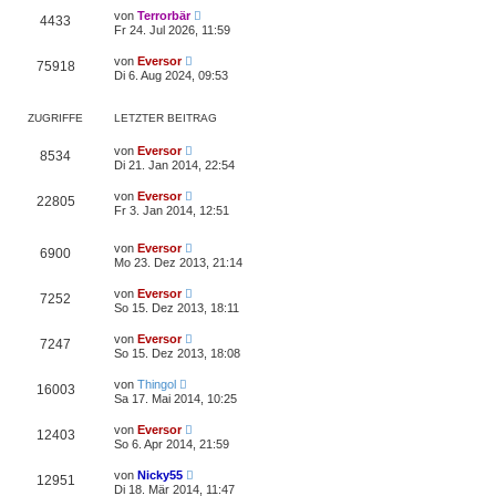
L
von
Terrorbär
Z
4433
e
Fr 24. Jul 2026, 11:59
t
u
z
L
von
Eversor
Z
75918
t
e
Di 6. Aug 2024, 09:53
g
e
t
r
u
z
r
B
t
ZUGRIFFE
e
LETZTER BEITRAG
g
e
i
i
r
t
L
r
B
von
Eversor
Z
8534
r
e
f
e
Di 21. Jan 2014, 22:54
a
t
i
i
u
g
z
t
f
L
von
Eversor
Z
22805
t
r
e
f
Fr 3. Jan 2014, 12:51
g
e
a
t
e
r
u
g
z
f
r
B
L
t
von
Eversor
Z
6900
e
g
e
e
Mo 23. Dez 2013, 21:14
e
i
i
t
r
u
t
z
r
B
L
von
Eversor
r
Z
7252
t
f
e
e
a
So 15. Dez 2013, 18:11
g
e
i
i
t
g
r
u
t
f
z
L
r
B
von
Eversor
r
Z
7247
t
f
e
e
a
So 15. Dez 2013, 18:08
g
e
e
t
i
g
i
r
u
f
z
t
L
r
B
von
Thingol
Z
16003
t
r
e
f
e
Sa 17. Mai 2014, 10:25
g
e
e
a
t
i
i
r
u
g
z
t
f
L
r
B
von
Eversor
Z
12403
t
r
e
f
e
So 6. Apr 2014, 21:59
g
e
a
e
t
i
i
r
u
g
z
t
f
L
r
B
von
Nicky55
Z
12951
t
r
e
f
e
Di 18. Mär 2014, 11:47
g
e
a