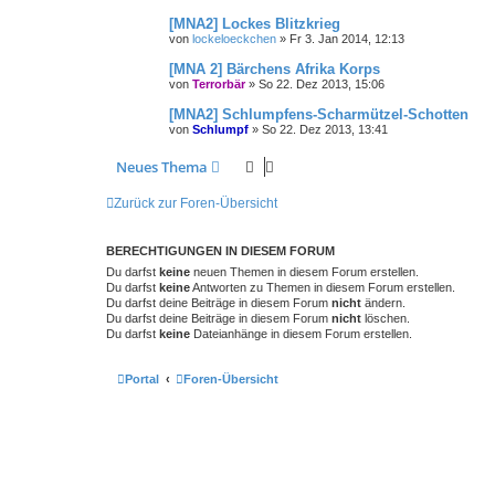
[MNA2] Lockes Blitzkrieg
von
lockeloeckchen
»
Fr 3. Jan 2014, 12:13
[MNA 2] Bärchens Afrika Korps
von
Terrorbär
»
So 22. Dez 2013, 15:06
[MNA2] Schlumpfens-Scharmützel-Schotten
von
Schlumpf
»
So 22. Dez 2013, 13:41
Neues Thema
Zurück zur Foren-Übersicht
BERECHTIGUNGEN IN DIESEM FORUM
Du darfst
keine
neuen Themen in diesem Forum erstellen.
Du darfst
keine
Antworten zu Themen in diesem Forum erstellen.
Du darfst deine Beiträge in diesem Forum
nicht
ändern.
Du darfst deine Beiträge in diesem Forum
nicht
löschen.
Du darfst
keine
Dateianhänge in diesem Forum erstellen.
Portal
Foren-Übersicht