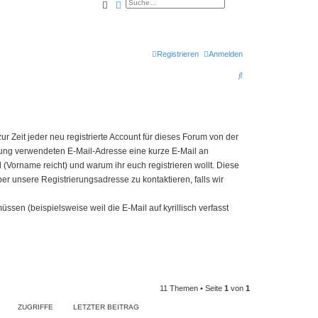
Suche
Erweiterte Suche
Registrieren
Anmelden
S
u
c
h
 Zeit jeder neu registrierte Account für dieses Forum von der
e
erung verwendeten E-Mail-Adresse eine kurze E-Mail an
eid (Vorname reicht) und warum ihr euch registrieren wollt. Diese
ber unsere Registrierungsadresse zu kontaktieren, falls wir
sen (beispielsweise weil die E-Mail auf kyrillisch verfasst
11 Themen • Seite
1
von
1
ZUGRIFFE
LETZTER BEITRAG