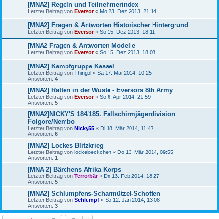
[MNA2] Regeln und Teilnehmerindex
Letzter Beitrag von
Eversor
«
Mo 23. Dez 2013, 21:14
[MNA2] Fragen & Antworten Historischer Hintergrund
Letzter Beitrag von
Eversor
«
So 15. Dez 2013, 18:11
[MNA2 Fragen & Antworten Modelle
Letzter Beitrag von
Eversor
«
So 15. Dez 2013, 18:08
[MNA2] Kampfgruppe Kassel
Letzter Beitrag von
Thingol
«
Sa 17. Mai 2014, 10:25
Antworten:
4
[MNA2] Ratten in der Wüste - Eversors 8th Army
Letzter Beitrag von
Eversor
«
So 6. Apr 2014, 21:59
Antworten:
5
[MNA2]NICKY'S 184/185. Fallschirmjägerdivision
Folgore/Nembo
Letzter Beitrag von
Nicky55
«
Di 18. Mär 2014, 11:47
Antworten:
6
[MNA2] Lockes Blitzkrieg
Letzter Beitrag von
lockeloeckchen
«
Do 13. Mär 2014, 09:55
Antworten:
1
[MNA 2] Bärchens Afrika Korps
Letzter Beitrag von
Terrorbär
«
Do 13. Feb 2014, 18:27
Antworten:
5
[MNA2] Schlumpfens-Scharmützel-Schotten
Letzter Beitrag von
Schlumpf
«
So 12. Jan 2014, 13:08
Antworten:
3