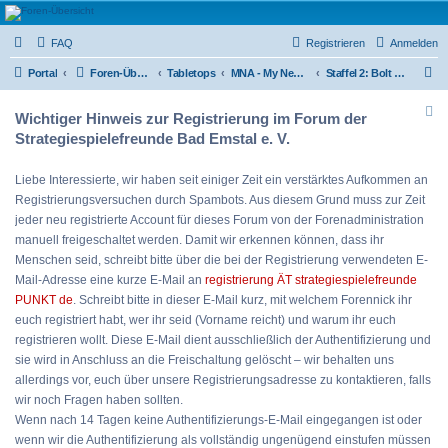
Strategiespielefreunde
FAQ
Registrieren
Anmelden
Bad Emstal e.V.
S
Das Forum der Strategiespielefreunde Bad Emstal e.V. - Tabletop und mehr
Portal
Foren-Übersicht
Tabletops
MNA - My New Army
Staffel 2: Bolt Action
u
Wichtiger Hinweis zur Registrierung im Forum der
c
Strategiespielefreunde Bad Emstal e. V.
h
e
Liebe Interessierte, wir haben seit einiger Zeit ein verstärktes Aufkommen an
Registrierungsversuchen durch Spambots. Aus diesem Grund muss zur Zeit
jeder neu registrierte Account für dieses Forum von der Forenadministration
manuell freigeschaltet werden. Damit wir erkennen können, dass ihr
Menschen seid, schreibt bitte über die bei der Registrierung verwendeten E-
Mail-Adresse eine kurze E-Mail an
registrierung ÄT strategiespielefreunde
PUNKT de
. Schreibt bitte in dieser E-Mail kurz, mit welchem Forennick ihr
euch registriert habt, wer ihr seid (Vorname reicht) und warum ihr euch
registrieren wollt. Diese E-Mail dient ausschließlich der Authentifizierung und
sie wird in Anschluss an die Freischaltung gelöscht – wir behalten uns
allerdings vor, euch über unsere Registrierungsadresse zu kontaktieren, falls
wir noch Fragen haben sollten.
Wenn nach 14 Tagen keine Authentifizierungs-E-Mail eingegangen ist oder
wenn wir die Authentifizierung als vollständig ungenügend einstufen müssen