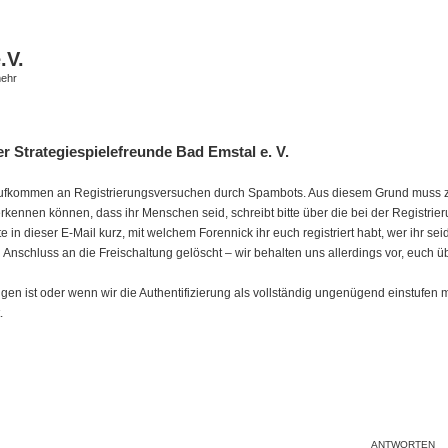
.V.
mehr
r Strategiespielefreunde Bad Emstal e. V.
tes Aufkommen an Registrierungsversuchen durch Spambots. Aus diesem Grund muss zur
erkennen können, dass ihr Menschen seid, schreibt bitte über die bei der Registri
tte in dieser E-Mail kurz, mit welchem Forennick ihr euch registriert habt, wer ihr s
in Anschluss an die Freischaltung gelöscht – wir behalten uns allerdings vor, euch ü
 ist oder wenn wir die Authentifizierung als vollständig ungenügend einstufen müs
.
ANTWORTEN