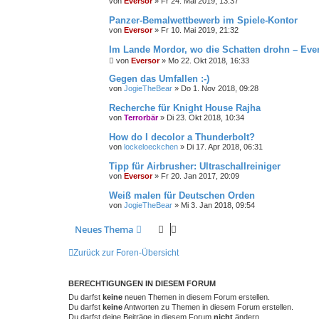
von
Eversor
»
Fr 24. Mai 2019, 13:37
Panzer-Bemalwettbewerb im Spiele-Kontor
von
Eversor
»
Fr 10. Mai 2019, 21:32
Im Lande Mordor, wo die Schatten drohn – Ever
von
Eversor
»
Mo 22. Okt 2018, 16:33
Gegen das Umfallen :-)
von
JogieTheBear
»
Do 1. Nov 2018, 09:28
Recherche für Knight House Rajha
von
Terrorbär
»
Di 23. Okt 2018, 10:34
How do I decolor a Thunderbolt?
von
lockeloeckchen
»
Di 17. Apr 2018, 06:31
Tipp für Airbrusher: Ultraschallreiniger
von
Eversor
»
Fr 20. Jan 2017, 20:09
Weiß malen für Deutschen Orden
von
JogieTheBear
»
Mi 3. Jan 2018, 09:54
Neues Thema
Zurück zur Foren-Übersicht
BERECHTIGUNGEN IN DIESEM FORUM
Du darfst
keine
neuen Themen in diesem Forum erstellen.
Du darfst
keine
Antworten zu Themen in diesem Forum erstellen.
Du darfst deine Beiträge in diesem Forum
nicht
ändern.