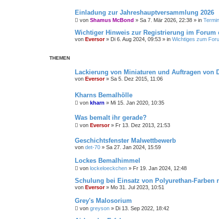
Einladung zur Jahreshauptversammlung 2026
von
Shamus McBond
»
Sa 7. Mär 2026, 22:38
» in
Termin
Wichtiger Hinweis zur Registrierung im Forum d
von
Eversor
»
Di 6. Aug 2024, 09:53
» in
Wichtiges zum For
THEMEN
Lackierung von Miniaturen und Auftragen von 
von
Eversor
»
Sa 5. Dez 2015, 11:06
Kharns Bemalhölle
von
kharn
»
Mi 15. Jan 2020, 10:35
Was bemalt ihr gerade?
von
Eversor
»
Fr 13. Dez 2013, 21:53
Geschichtsfenster Malwettbewerb
von
det-70
»
Sa 27. Jan 2024, 15:59
Lockes Bemalhimmel
von
lockeloeckchen
»
Fr 19. Jan 2024, 12:48
Schulung bei Einsatz von Polyurethan-Farben 
von
Eversor
»
Mo 31. Jul 2023, 10:51
Grey's Malosorium
von
greyson
»
Di 13. Sep 2022, 18:42