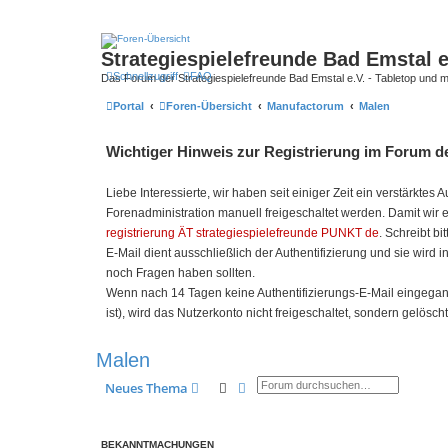
Strategiespielefreunde Bad Emstal e
Schnellzugriff
FAQ
Das Forum der Strategiespielefreunde Bad Emstal e.V. - Tabletop und 
Portal
Foren-Übersicht
Manufactorum
Malen
Wichtiger Hinweis zur Registrierung im Forum de
Liebe Interessierte, wir haben seit einiger Zeit ein verstärk
Forenadministration manuell freigeschaltet werden. Damit wir 
registrierung ÄT strategiespielefreunde PUNKT de
. Schreibt bi
E-Mail dient ausschließlich der Authentifizierung und sie wird 
noch Fragen haben sollten.
Wenn nach 14 Tagen keine Authentifizierungs-E-Mail eingegangen
ist), wird das Nutzerkonto nicht freigeschaltet, sondern gelöscht
Malen
Suche
Erweiterte Suche
Neues Thema
BEKANNTMACHUNGEN