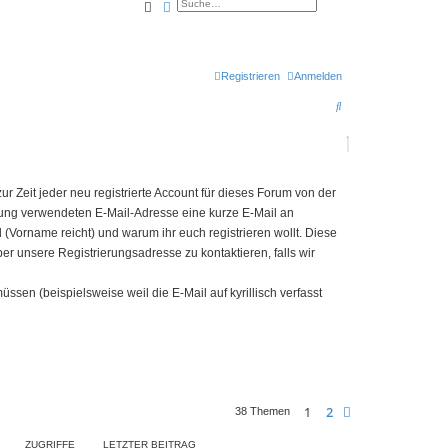
Suche
Erweiterte Suche
Registrieren
Anmelden
S
u
c
h
 Zeit jeder neu registrierte Account für dieses Forum von der
e
erung verwendeten E-Mail-Adresse eine kurze E-Mail an
eid (Vorname reicht) und warum ihr euch registrieren wollt. Diese
ber unsere Registrierungsadresse zu kontaktieren, falls wir
sen (beispielsweise weil die E-Mail auf kyrillisch verfasst
1
2
Nächste
38 Themen
ZUGRIFFE
LETZTER BEITRAG