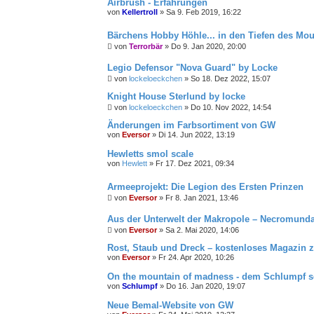
Airbrush - Erfahrungen
von
Kellertroll
»
Sa 9. Feb 2019, 16:22
Bärchens Hobby Höhle... in den Tiefen des Mo
von
Terrorbär
»
Do 9. Jan 2020, 20:00
Legio Defensor "Nova Guard" by Locke
von
lockeloeckchen
»
So 18. Dez 2022, 15:07
Knight House Sterlund by locke
von
lockeloeckchen
»
Do 10. Nov 2022, 14:54
Änderungen im Farbsortiment von GW
von
Eversor
»
Di 14. Jun 2022, 13:19
Hewletts smol scale
von
Hewlett
»
Fr 17. Dez 2021, 09:34
Armeeprojekt: Die Legion des Ersten Prinzen
von
Eversor
»
Fr 8. Jan 2021, 13:46
Aus der Unterwelt der Makropole – Necromund
von
Eversor
»
Sa 2. Mai 2020, 14:06
Rost, Staub und Dreck – kostenloses Magazin
von
Eversor
»
Fr 24. Apr 2020, 10:26
On the mountain of madness - dem Schlumpf se
von
Schlumpf
»
Do 16. Jan 2020, 19:07
Neue Bemal-Website von GW