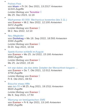
Frohes Fest
von
kharn
»
Fr 24. Dez 2021, 13:23
17
Antworten
11316
Zugriffe
Letzter Beitrag
von
Terrorbär
Mo 25. Dez 2023, 11:16
Warhammer 40.000: Mechanicus kostenlos (bis 3.11.)
von
Eversor
»
Mi 2. Nov 2022, 12:10
0
Antworten
3472
Zugriffe
Letzter Beitrag
von
Eversor
Mi 2. Nov 2022, 12:10
Neu Mitglieder
von
Grottshag
»
Mo 19. Sep 2022, 18:59
3
Antworten
3330
Zugriffe
Letzter Beitrag
von
Eversor
Di 20. Sep 2022, 10:34
Spiele-Kontor schließt im August
von
Eversor
»
Mo 25. Jul 2022, 15:16
0
Antworten
3683
Zugriffe
Letzter Beitrag
von
Eversor
Mo 25. Jul 2022, 15:16
Ich war dabei, als das dritte Zeitalter der Menschheit begann …
von
Eversor
»
Do 7. Okt 2021, 12:01
2
Antworten
3759
Zugriffe
Letzter Beitrag
von
Eversor
Fr 8. Okt 2021, 08:53
Brauche etwas Hilfe
von
det-70
»
Mi 25. Aug 2021, 19:15
11
Antworten
9620
Zugriffe
Letzter Beitrag
von
Eversor
Mo 6. Sep 2021, 17:50
Warnung vor betrügerischen SMS
von
Eversor
»
Fr 9. Apr 2021, 13:14
0
Antworten
4650
Zugriffe