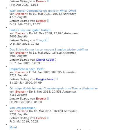
Letzter Beitrag
von
Eversor
Fr 9. Apr 2021, 13:14
Warhammer-Computerspiele gratis im White Dwarf
von
Eversor
»
Mi 10. Mär 2021, 16:34
2
Antworten
4776
Zugriffe
Letzter Beitrag
von
Eversor
Fr 12. Mär 2021, 13:28
Frohes Fest und guten Rutsch
von
Eversor
»
Do 24. Dez 2020, 17:09
6
Antworten
7009
Zugriffe
Letzter Beitrag
von
Thingol
Di 5. Jan 2021, 19:52
Das Spiele-Kontor hat an neuem Standort wieder geöffnet
von
Eversor
»
Mi 13. Mai 2020, 18:51
5
Antworten
7909
Zugriffe
Letzter Beitrag
von
Oberst Kübel
So 7. Jun 2020, 19:53
Requiescat in pace, Peter
von
Eversor
»
Fr 24. Jan 2020, 09:53
5
Antworten
7712
Zugriffe
Letzter Beitrag
von
Kriegsschmied
Sa 25. Jan 2020, 04:09
Günstige Hörbücher und Computerspiele zum Thema Warhammer
von
Eversor
»
Do 8. Nov 2018, 20:55
3
Antworten
7113
Zugriffe
Letzter Beitrag
von
Eversor
Do 26. Dez 2019, 01:00
Von uns gegangen
von
Eversor
»
Do 12. Mär 2015, 16:43
3
Antworten
7731
Zugriffe
Letzter Beitrag
von
Eversor
Fr 3. Mai 2019, 09:28
Moin!