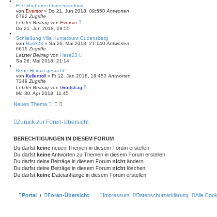
EU-Urheberrechtsrechtsreform
von
Eversor
»
Do 21. Jun 2018, 09:55
0
Antworten
6792
Zugriffe
Letzter Beitrag
von
Eversor
Do 21. Jun 2018, 09:55
Schließung Villa Kunterbunt Gudensberg
von
Hase23
»
Sa 26. Mai 2018, 21:14
0
Antworten
6615
Zugriffe
Letzter Beitrag
von
Hase23
Sa 26. Mai 2018, 21:14
Neue Heimat gesucht!
von
Kellertroll
»
Fr 12. Jan 2018, 18:45
3
Antworten
7349
Zugriffe
Letzter Beitrag
von
Grottshag
Mo 30. Apr 2018, 11:45
Neues Thema
Zurück zur Foren-Übersicht
BERECHTIGUNGEN IN DIESEM FORUM
Du darfst
keine
neuen Themen in diesem Forum erstellen.
Du darfst
keine
Antworten zu Themen in diesem Forum erstellen.
Du darfst deine Beiträge in diesem Forum
nicht
ändern.
Du darfst deine Beiträge in diesem Forum
nicht
löschen.
Du darfst
keine
Dateianhänge in diesem Forum erstellen.
Portal
Foren-Übersicht
Impressum
Datenschutzerklärung
Alle Coo