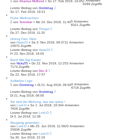
2
Antworten
von
Shamus McBond
»
So 17. Feb 2019, 14:05
6289
Zugriffe
Letzter Beitrag
von
Grottshag
So 17. Feb 2019, 19:21
Frohe Weihnachten
5
Antworten
von
Terrorbär
»
Mo 24. Dez 2018, 11:40
8321
Zugriffe
Letzter Beitrag
von
Thingol
Do 27. Dez 2018, 11:20
Umzug Fam. Dietz
von
Hase23
»
Sa 3. Nov 2018, 08:37
11
Antworten
15970
Zugriffe
Letzter Beitrag
von
Hase23
Fr 23. Nov 2018, 16:05
Band Nils Gig Kassel
von
Nicky55
»
Do 22. Nov 2018, 12:25
3
Antworten
7174
Zugriffe
Letzter Beitrag
von
Doc.S
Do 22. Nov 2018, 17:57
Aufkleber Logo
0
Antworten
von
Grottshag
»
Di 21. Aug 2018, 06:00
6718
Zugriffe
Letzter Beitrag
von
Grottshag
Di 21. Aug 2018, 06:00
Sie sind der Meinung, das war spitze !
von
Lord-O
»
So 1. Jul 2018, 16:34
4
Antworten
7628
Zugriffe
Letzter Beitrag
von
Lord-O
Di 3. Jul 2018, 12:36
Neugierig geworden...
von
Lord-O
»
Mo 25. Jun 2018, 11:39
20
Antworten
25839
Zugriffe
Letzter Beitrag
von
Lord-O
Sa 30. Jun 2018, 22:19