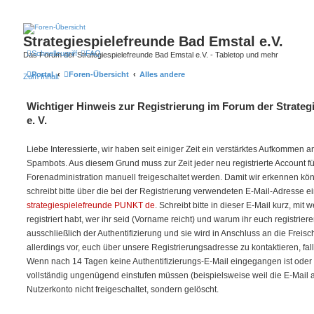
Strategiespielefreunde Bad Emstal e.V.
Schnellzugriff
FAQ
Das Forum der Strategiespielefreunde Bad Emstal e.V. - Tabletop und mehr
Portal
Foren-Übersicht
Alles andere
Zum Inhalt
Wichtiger Hinweis zur Registrierung im Forum der Strateg
e. V.
Liebe Interessierte, wir haben seit einiger Zeit ein verstärktes Aufkommen
Spambots. Aus diesem Grund muss zur Zeit jeder neu registrierte Account f
Forenadministration manuell freigeschaltet werden. Damit wir erkennen kö
schreibt bitte über die bei der Registrierung verwendeten E-Mail-Adresse e
strategiespielefreunde PUNKT de
. Schreibt bitte in dieser E-Mail kurz, mit
registriert habt, wer ihr seid (Vorname reicht) und warum ihr euch registriere
ausschließlich der Authentifizierung und sie wird in Anschluss an die Freis
allerdings vor, euch über unsere Registrierungsadresse zu kontaktieren, fal
Wenn nach 14 Tagen keine Authentifizierungs-E-Mail eingegangen ist oder w
vollständig ungenügend einstufen müssen (beispielsweise weil die E-Mail auf 
Nutzerkonto nicht freigeschaltet, sondern gelöscht.