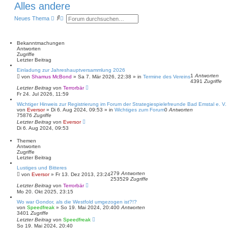
Alles andere
S
E
Neues Thema
u
r
c
w
h
e
e
i
Bekanntmachungen
t
Antworten
e
Zugriffe
r
Letzter Beitrag
t
Einladung zur Jahreshauptversammlung 2026
e
1
Antworten
von
Shamus McBond
»
Sa 7. Mär 2026, 22:38
» in
Termine des Vereins
S
4391
Zugriffe
u
Letzter Beitrag
von
Terrorbär
c
Fr 24. Jul 2026, 11:59
h
e
Wichtiger Hinweis zur Registrierung im Forum der Strategiespielefreunde Bad Emstal e. V.
von
Eversor
»
Di 6. Aug 2024, 09:53
» in
Wichtiges zum Forum
0
Antworten
75876
Zugriffe
Letzter Beitrag
von
Eversor
Di 6. Aug 2024, 09:53
Themen
Antworten
Zugriffe
Letzter Beitrag
Lustiges und Bitteres
279
Antworten
von
Eversor
»
Fr 13. Dez 2013, 23:24
253529
Zugriffe
Letzter Beitrag
von
Terrorbär
Mo 20. Okt 2025, 23:15
Wo war Gondor, als die Westfold umgezogen ist?!?
von
Speedfreak
»
So 19. Mai 2024, 20:40
0
Antworten
3401
Zugriffe
Letzter Beitrag
von
Speedfreak
So 19. Mai 2024, 20:40