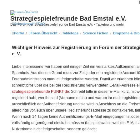
Strategiespielefreunde Bad Emstal e.V.
Schnellzugriff
FAQ
Das Forum der Strategiespielefreunde Bad Emstal e.V. - Tabletop und mehr
Portal
Foren-Übersicht
Tabletops
Science Fiction
Dropzone & Dro
Wichtiger Hinweis zur Registrierung im Forum der Strateg
e. V.
Liebe Interessierte, wir haben seit einiger Zeit ein verstärktes Aufkommen
Spambots. Aus diesem Grund muss zur Zeit jeder neu registrierte Account f
Forenadministration manuell freigeschaltet werden. Damit wir erkennen kö
schreibt bitte über die bei der Registrierung verwendeten E-Mail-Adresse e
strategiespielefreunde PUNKT de
. Schreibt bitte in dieser E-Mail kurz, mit
registriert habt, wer ihr seid (Vorname reicht) und warum ihr euch registriere
ausschließlich der Authentifizierung und sie wird in Anschluss an die Freis
allerdings vor, euch über unsere Registrierungsadresse zu kontaktieren, fal
Wenn nach 14 Tagen keine Authentifizierungs-E-Mail eingegangen ist oder w
vollständig ungenügend einstufen müssen (beispielsweise weil die E-Mail auf 
Nutzerkonto nicht freigeschaltet, sondern gelöscht.