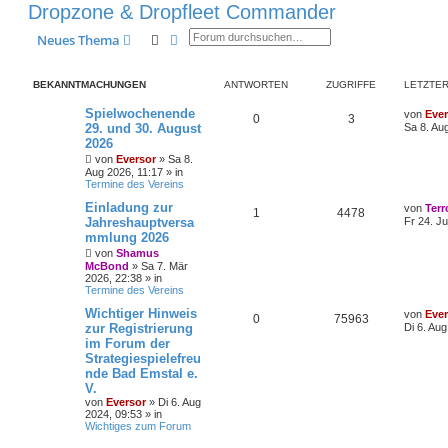
Dropzone & Dropfleet Commander
Suche
Erweiterte Suche
Neues Thema
BEKANNTMACHUNGEN
ANTWORTEN
ZUGRIFFE
LETZTER
L
Spielwochenende
von
Ever
A
Z
0
3
e
29. und 30. August
Sa 8. Au
t
2026
n
u
z
von
Eversor
»
Sa 8.
t
t
g
e
Aug 2026, 11:17
» in
r
Termine des Vereins
w
r
B
L
Einladung zur
e
von
Terr
A
Z
1
4478
e
i
Jahreshauptversa
o
i
Fr 24. Ju
t
t
mmlung 2026
n
u
z
r
r
f
von
Shamus
t
a
t
g
e
McBond
»
Sa 7. Mär
g
t
f
r
2026, 22:38
» in
w
r
B
Termine des Vereins
e
e
e
L
Wichtiger Hinweis
i
von
Ever
o
i
A
Z
0
75963
e
n
t
zur Registrierung
Di 6. Au
t
r
r
f
im Forum der
n
u
z
a
Strategiespielefreu
t
g
t
f
t
g
e
nde Bad Emstal e.
r
V.
e
e
w
r
B
von
Eversor
»
Di 6. Aug
e
2024, 09:53
» in
n
i
o
i
Wichtiges zum Forum
t
r