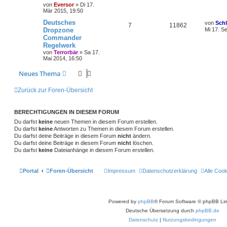
r
f
r
t
von
Eversor
»
Di 17.
a
n
u
w
r
B
z
Mär 2015, 19:50
g
e
t
t
f
t
g
i
e
o
i
L
Deutsches
von
Sch
A
Z
7
11862
t
r
e
e
e
Dropzone
Mi 17. S
r
w
r
B
r
f
t
Commander
a
n
u
e
z
n
g
i
Regelwerk
o
i
t
t
f
t
t
g
e
von
Terrorbär
»
Sa 17.
r
r
f
r
Mai 2014, 16:50
e
e
a
w
r
B
g
e
t
f
Neues Thema
n
i
o
i
t
e
e
r
Zurück zur Foren-Übersicht
r
f
a
n
g
t
f
BERECHTIGUNGEN IN DIESEM FORUM
e
e
Du darfst
keine
neuen Themen in diesem Forum erstellen.
Du darfst
keine
Antworten zu Themen in diesem Forum erstellen.
n
Du darfst deine Beiträge in diesem Forum
nicht
ändern.
Du darfst deine Beiträge in diesem Forum
nicht
löschen.
Du darfst
keine
Dateianhänge in diesem Forum erstellen.
Portal
Foren-Übersicht
Impressum
Datenschutzerklärung
Alle Coo
Powered by
phpBB
® Forum Software © phpBB Lim
Deutsche Übersetzung durch
phpBB.de
Datenschutz
|
Nutzungsbedingungen