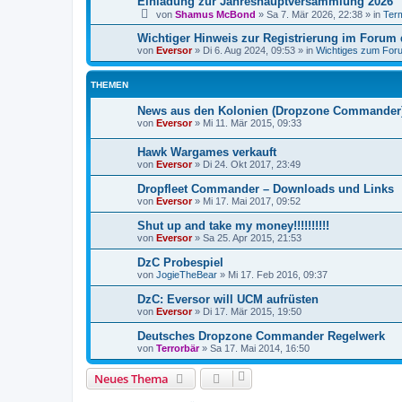
Einladung zur Jahreshauptversammlung 2026
von
Shamus McBond
»
Sa 7. Mär 2026, 22:38
» in
Term
Wichtiger Hinweis zur Registrierung im Forum d
von
Eversor
»
Di 6. Aug 2024, 09:53
» in
Wichtiges zum For
THEMEN
News aus den Kolonien (Dropzone Commander
von
Eversor
»
Mi 11. Mär 2015, 09:33
Hawk Wargames verkauft
von
Eversor
»
Di 24. Okt 2017, 23:49
Dropfleet Commander – Downloads und Links
von
Eversor
»
Mi 17. Mai 2017, 09:52
Shut up and take my money!!!!!!!!!!
von
Eversor
»
Sa 25. Apr 2015, 21:53
DzC Probespiel
von
JogieTheBear
»
Mi 17. Feb 2016, 09:37
DzC: Eversor will UCM aufrüsten
von
Eversor
»
Di 17. Mär 2015, 19:50
Deutsches Dropzone Commander Regelwerk
von
Terrorbär
»
Sa 17. Mai 2014, 16:50
Neues Thema