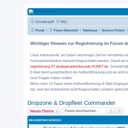
Strategiespielefreunde Bad Emstal e
Schnellzugriff
FAQ
Das Forum der Strategiespielefreunde Bad Emstal e.V. - Tabletop und 
Portal
Foren-Übersicht
Tabletops
Science Fiction
Wichtiger Hinweis zur Registrierung im Forum de
Liebe Interessierte, wir haben seit einiger Zeit ein verstärk
Forenadministration manuell freigeschaltet werden. Damit wir 
registrierung ÄT strategiespielefreunde PUNKT de
. Schreibt bi
E-Mail dient ausschließlich der Authentifizierung und sie wird 
noch Fragen haben sollten.
Wenn nach 14 Tagen keine Authentifizierungs-E-Mail eingegangen
ist), wird das Nutzerkonto nicht freigeschaltet, sondern gelöscht
Dropzone & Dropfleet Commander
Suche
Erw
Neues Thema
BEKANNTMACHUNGEN