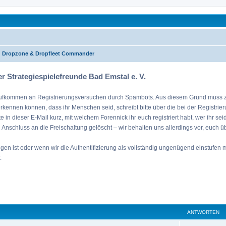
.V.
mehr
Dropzone & Dropfleet Commander
r Strategiespielefreunde Bad Emstal e. V.
tes Aufkommen an Registrierungsversuchen durch Spambots. Aus diesem Grund muss zur
erkennen können, dass ihr Menschen seid, schreibt bitte über die bei der Registri
tte in dieser E-Mail kurz, mit welchem Forennick ihr euch registriert habt, wer ihr s
in Anschluss an die Freischaltung gelöscht – wir behalten uns allerdings vor, euch ü
 ist oder wenn wir die Authentifizierung als vollständig ungenügend einstufen müs
.
eiterte Suche
ANTWORTEN