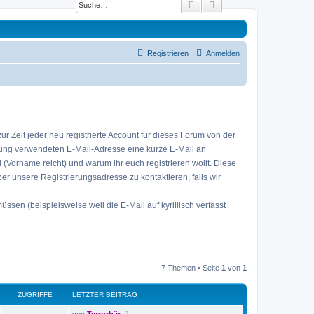
Suche
Erweiterte Suche
Registrieren
Anmelden
 Zeit jeder neu registrierte Account für dieses Forum von der
erung verwendeten E-Mail-Adresse eine kurze E-Mail an
eid (Vorname reicht) und warum ihr euch registrieren wollt. Diese
ber unsere Registrierungsadresse zu kontaktieren, falls wir
sen (beispielsweise weil die E-Mail auf kyrillisch verfasst
7 Themen • Seite
1
von
1
ZUGRIFFE
LETZTER BEITRAG
L