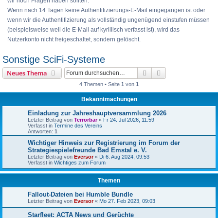
wir noch Fragen haben sollten.
Wenn nach 14 Tagen keine Authentifizierungs-E-Mail eingegangen ist oder
wenn wir die Authentifizierung als vollständig ungenügend einstufen müssen
(beispielsweise weil die E-Mail auf kyrillisch verfasst ist), wird das
Nutzerkonto nicht freigeschaltet, sondern gelöscht.
Sonstige SciFi-Systeme
Suche
Erweiterte Suche
Neues Thema
4 Themen • Seite
1
von
1
Bekanntmachungen
Einladung zur Jahreshauptversammlung 2026
Letzter Beitrag von
Terrorbär
«
Fr 24. Jul 2026, 11:59
Verfasst in
Termine des Vereins
Antworten:
1
Wichtiger Hinweis zur Registrierung im Forum der
Strategiespielefreunde Bad Emstal e. V.
Letzter Beitrag von
Eversor
«
Di 6. Aug 2024, 09:53
Verfasst in
Wichtiges zum Forum
Themen
Fallout-Dateien bei Humble Bundle
Letzter Beitrag von
Eversor
«
Mo 27. Feb 2023, 09:03
Starfleet: ACTA News und Gerüchte