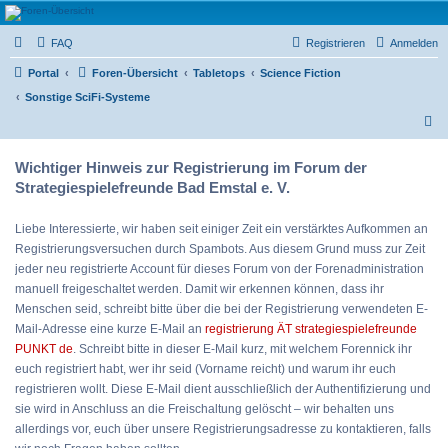
Strategiespielefreunde
FAQ
Registrieren
Anmelden
Bad Emstal e.V.
Das Forum der Strategiespielefreunde Bad Emstal e.V. - Tabletop und mehr
Portal
Foren-Übersicht
Tabletops
Science Fiction
Sonstige SciFi-Systeme
S
u
Wichtiger Hinweis zur Registrierung im Forum der
c
Strategiespielefreunde Bad Emstal e. V.
h
e
Liebe Interessierte, wir haben seit einiger Zeit ein verstärktes Aufkommen an
Registrierungsversuchen durch Spambots. Aus diesem Grund muss zur Zeit
jeder neu registrierte Account für dieses Forum von der Forenadministration
manuell freigeschaltet werden. Damit wir erkennen können, dass ihr
Menschen seid, schreibt bitte über die bei der Registrierung verwendeten E-
Mail-Adresse eine kurze E-Mail an
registrierung ÄT strategiespielefreunde
PUNKT de
. Schreibt bitte in dieser E-Mail kurz, mit welchem Forennick ihr
euch registriert habt, wer ihr seid (Vorname reicht) und warum ihr euch
registrieren wollt. Diese E-Mail dient ausschließlich der Authentifizierung und
sie wird in Anschluss an die Freischaltung gelöscht – wir behalten uns
allerdings vor, euch über unsere Registrierungsadresse zu kontaktieren, falls